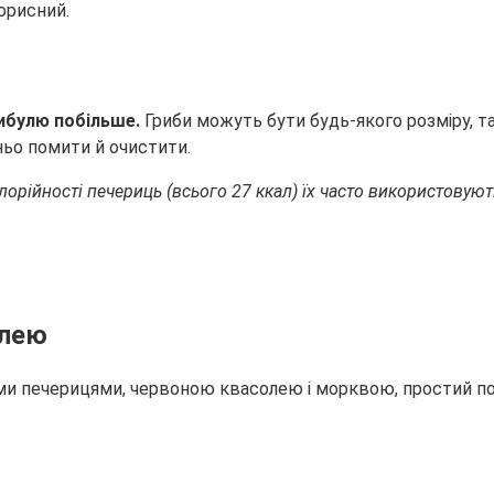
корисний.
цибулю побільше.
Гриби можуть бути будь-якого розміру, т
ньо помити й очистити.
рійності печериць (всього 27 ккал) їх часто використовуют
олею