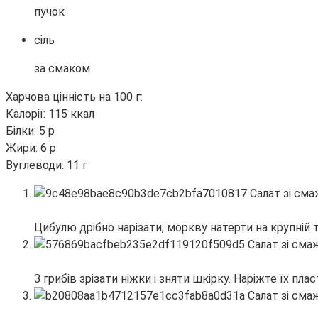
пучок
сіль
за смаком
Харчова цінність на 100 г:
Калорії: 115 ккал
Білки: 5 р
Жири: 6 р
Вуглеводи: 11 г
Цибулю дрібно нарізати, моркву натерти на крупній т
З грибів зрізати ніжки і зняти шкірку. Наріжте їх пла