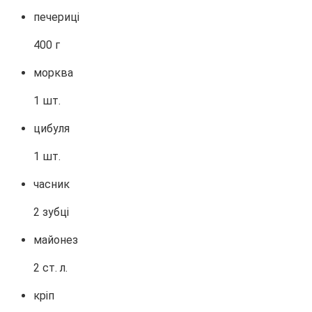
печериці
400 г
морква
1 шт.
цибуля
1 шт.
часник
2 зубці
майонез
2 ст. л.
кріп