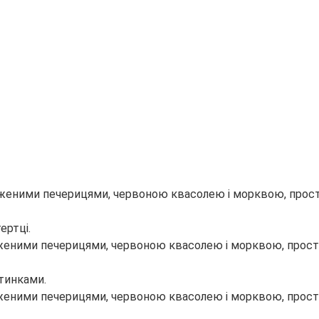
ертці.
стинками.