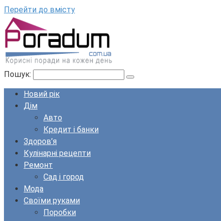
Перейти до вмісту
Пошук:
Новий рік
Дім
Авто
Кредит і банки
Здоров’я
Кулінарні рецепти
Ремонт
Сад і город
Мода
Своїми руками
Поробки