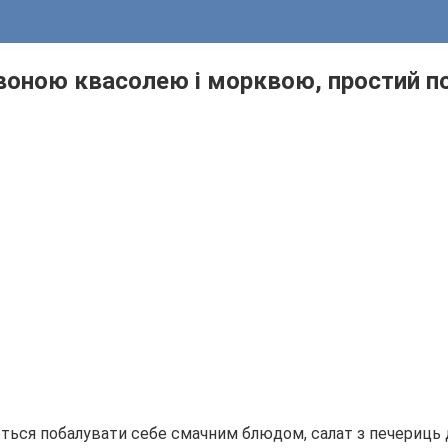
воною квасолею і морквою, простий п
четься побалувати себе смачним блюдом, салат з печериць 