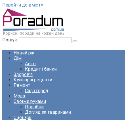
Перейти до вмісту
Пошук:
Новий рік
Дім
Авто
Кредит і банки
Здоров’я
Кулінарні рецепти
Ремонт
Сад і город
Мода
Своїми руками
Поробки
Догляд за тваринами
Сценарії