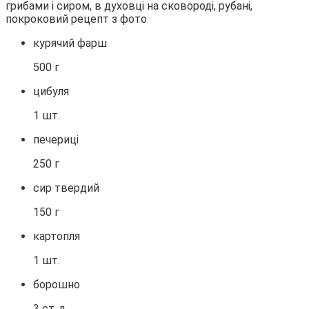
курячий фарш
500 г
цибуля
1 шт.
печериці
250 г
сир твердий
150 г
картопля
1 шт.
борошно
3 ст. л.