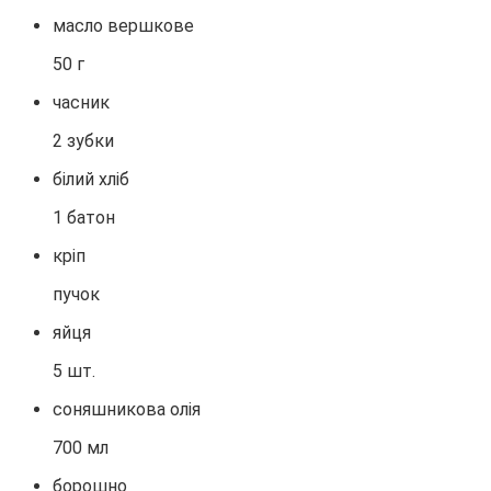
масло вершкове
50 г
часник
2 зубки
білий хліб
1 батон
кріп
пучок
яйця
5 шт.
соняшникова олія
700 мл
борошно