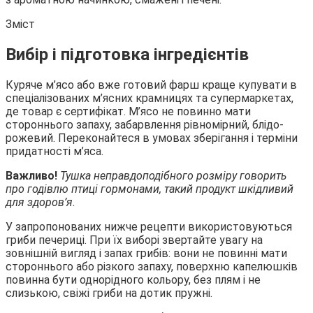
Зміст
Вибір і підготовка інгредієнтів
Куряче м’ясо або вже готовий фарш краще купувати в
спеціалізованих м’ясних
крамницях та супермаркетах,
де товар є сертифікат. М’ясо не повинно мати
стороннього запаху, забарвлення рівномірний, блідо-
рожевий. Переконайтеся в умовах зберігання і терміни
придатності м’яса.
Важливо!
Тушка неправдоподібного розміру говорить
про годівлю птиці гормонами, такий продукт шкідливий
для здоров’я.
У запропонованих нижче рецепти використовуються
гриби печериці. При їх виборі звертайте увагу на
зовнішній вигляд і запах грибів: вони не повинні мати
стороннього або різкого запаху, поверхню капелюшків
повинна бути однорідного кольору, без плям і не
слизькою, свіжі гриби на дотик пружні.