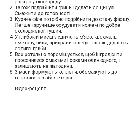
розігріту сковороду.
Також подрібнити гриби і додати до цибулі.
Смажити до готовності.
Куряче філе потрібно подрібнити до стану фаршу.
Легше і зручніше орудувати ножем по добре
охолодженої тушки.
У глибокій мисці з’єднують м’ясо, крохмаль,
сметану, яйця, приправи і спеції, також додають
остиглі гриби.
Все ретельно перемішується, щоб інгредієнти
просочилися смаками і соками один одного, і
залишають на півгодини.
З маси формують котлети, обсмажують до
готовності з обох сторін.
Відео-рецепт