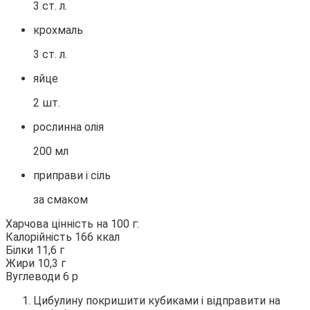
3 ст. л.
крохмаль
3 ст. л.
яйце
2 шт.
рослинна олія
200 мл
приправи і сіль
за смаком
Харчова цінність на 100 г:
Калорійність 166 ккал
Білки 11,6 г
Жири 10,3 г
Вуглеводи 6 р
Цибулину покришити кубиками і відправити на