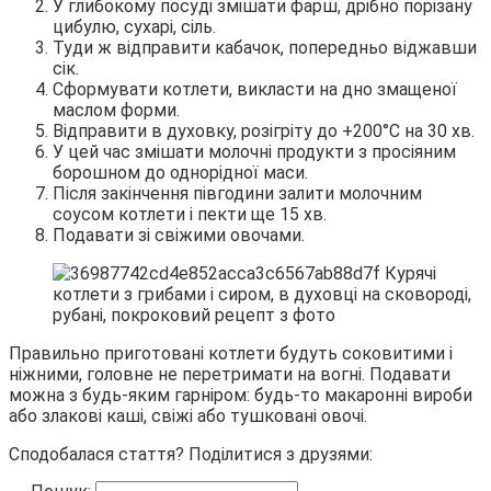
У глибокому посуді змішати фарш, дрібно порізану
цибулю, сухарі, сіль.
Туди ж відправити кабачок, попередньо віджавши
сік.
Сформувати котлети, викласти на дно змащеної
маслом форми.
Відправити в духовку, розігріту до +200°С на 30 хв.
У цей час змішати молочні продукти з просіяним
борошном до однорідної маси.
Після закінчення півгодини залити молочним
соусом котлети і пекти ще 15 хв.
Подавати зі свіжими овочами.
Правильно приготовані котлети будуть соковитими і
ніжними, головне не перетримати на вогні. Подавати
можна з будь-яким гарніром: будь-то макаронні вироби
або злакові каші, свіжі або тушковані овочі.
Сподобалася стаття? Поділитися з друзями: