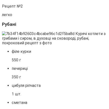
Рецепт №2
легко
Рубані
філе курки
550 г
печериці
350 г
цибуля ріпчаста
1 шт.
сметана