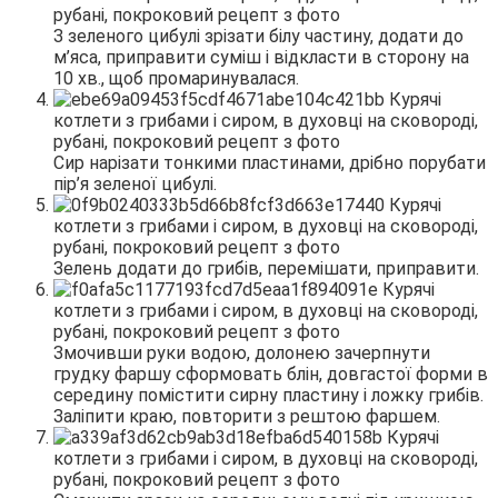
З зеленого цибулі зрізати білу частину, додати до
м’яса, приправити суміш і відкласти в сторону на
10 хв., щоб промаринувалася.
Сир нарізати тонкими пластинами, дрібно порубати
пір’я зеленої цибулі.
Зелень додати до грибів, перемішати, приправити.
Змочивши руки водою, долонею зачерпнути
грудку фаршу сформовать блін, довгастої форми в
середину помістити сирну пластину і ложку грибів.
Заліпити краю, повторити з рештою фаршем.