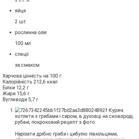
яйця
2 шт.
рослинна олія
100 мл
спеції
за смаком
Харчова цінність на 100 г:
Калорійність 212,6 ккал
Білки 12,2 г
Жири 15,6 г
Вуглеводи 5,7 г
Нарізати дрібно гриби і цибулю півкільцями,