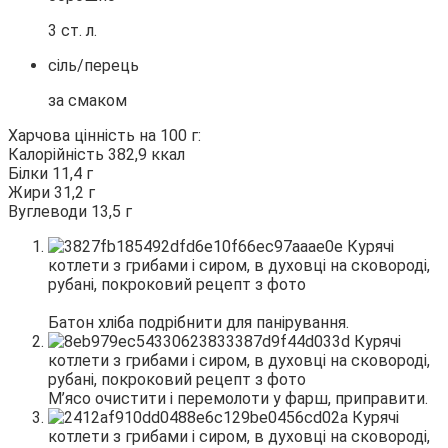
3 ст. л.
сіль/перець
за смаком
Харчова цінність на 100 г:
Калорійність 382,9 ккал
Білки 11,4 г
Жири 31,2 г
Вуглеводи 13,5 г
Батон хліба подрібнити для панірування.
М’ясо очистити і перемолоти у фарш, приправити.