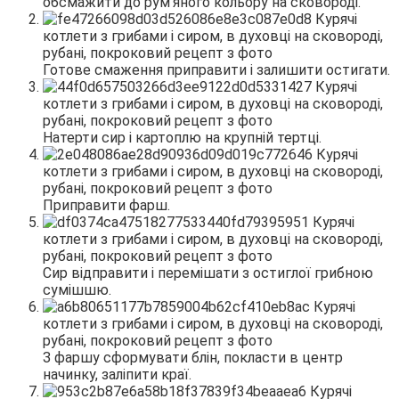
обсмажити до рум’яного кольору на сковороді.
Готове смаження приправити і залишити остигати.
Натерти сир і картоплю на крупній тертці.
Приправити фарш.
Сир відправити і перемішати з остиглої грибною
сумішшю.
З фаршу сформувати блін, покласти в центр
начинку, заліпити краї.