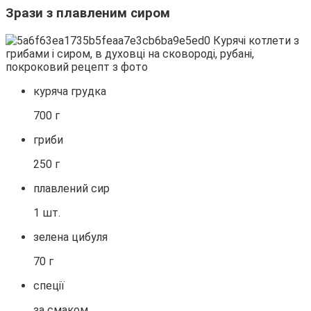
Зрази з плавленим сиром
куряча грудка
700 г
гриби
250 г
плавлений сир
1 шт.
зелена цибуля
70 г
спеції
за смаком