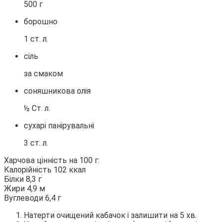
500 г
борошно
1 ст. л.
сіль
за смаком
соняшникова олія
½ Ст. л.
сухарі панірувальні
3 ст. л.
Харчова цінність на 100 г:
Калорійність 102 ккал
Білки 8,3 г
Жири 4,9 м
Вуглеводи 6,4 г
Натерти очищений кабачок і залишити на 5 хв.