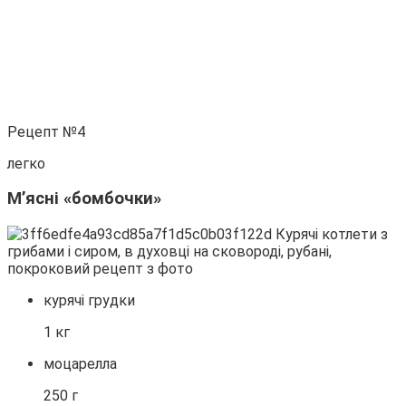
Рецепт №4
легко
М’ясні «бомбочки»
курячі грудки
1 кг
моцарелла
250 г