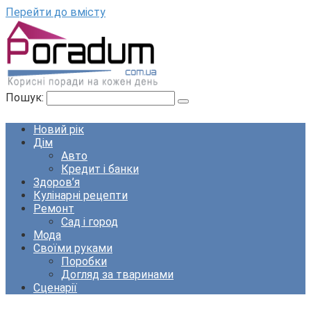
Перейти до вмісту
Пошук:
Новий рік
Дім
Авто
Кредит і банки
Здоров’я
Кулінарні рецепти
Ремонт
Сад і город
Мода
Своїми руками
Поробки
Догляд за тваринами
Сценарії