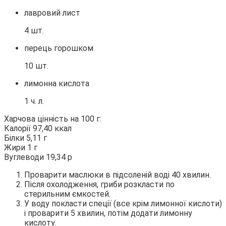
лавровий лист
4 шт.
перець горошком
10 шт.
лимонна кислота
1 ч. л.
Харчова цінність на 100 г:
Калорії 97,40 ккал
Білки 5,11 г
Жири 1 г
Вуглеводи 19,34 р
Проварити маслюки в підсоленій воді 40 хвилин.
Після охолодження, гриби розкласти по
стерильним ємкостей.
У воду покласти спеції (все крім лимонної кислоти)
і проварити 5 хвилин, потім додати лимонну
кислоту.