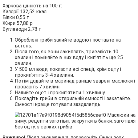
Харчова цінність на 100 г:
Калорії 132,52 ккал
Білки 0,55 г
Жири 57,88 р
Вуглеводи 2,78 г
Оброблені гриби залийте водою і поставте на
вогонь.
Після того, як вони закиплять, тривалість 10
хвилин і поміняйте в них воду і кип’ятіть ще 25
хвилин.
У 500 мл води, покласти всі спеції, крім оцту і
прокип’ятіть 3-4 хвилини.
Потім додайте в маринад раніше зварені маслюки і
проваріть 7 хвилин.
Налийте оцет і прокип’ятити 1 хвилину.
Покладіть гриби в стерильній ємності і закатайте.
Ємності краще готувати заздалегідь.
Важливо!
Після закачування, переверніть банки верх