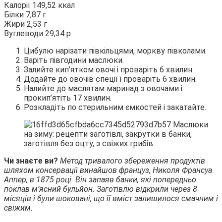
Калорії 149,52 ккал
Білки 7,87 г
Жири 2,53 г
Вуглеводи 29,34 р
Цибулю нарізати півкільцями, моркву півколами.
Варіть півгодини маслюки.
Залийте кип’ятком овочі і проваріть 6 хвилин.
Додайте до овочів спеції і проваріть 6 хвилин.
Налийте до маслятам маринад з овочами і
прокип’ятіть 17 хвилин.
Розкладіть по стерильним ємкостей і закатайте.
Чи знаєте ви?
Метод тривалого збереження продуктів
шляхом консервації винайшов француз, Николя Франсуа
Аппер, в 1875 році. Він запаяв банки, які попередньо
поклав м’ясний бульйон. Заготівлю відкрили через 8
місяців і були шоковані, що її вміст залишилося смачним і
свіжим.