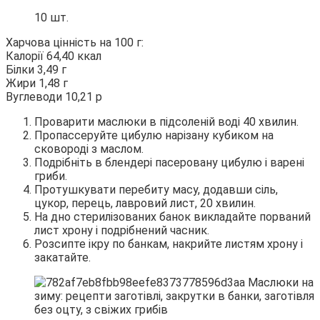
10 шт.
Харчова цінність на 100 г:
Калорії 64,40 ккал
Білки 3,49 г
Жири 1,48 г
Вуглеводи 10,21 р
Проварити маслюки в підсоленій воді 40 хвилин.
Пропассеруйте цибулю нарізану кубиком на
сковороді з маслом.
Подрібніть в блендері пасеровану цибулю і варені
гриби.
Протушкувати перебиту масу, додавши сіль,
цукор, перець, лавровий лист, 20 хвилин.
На дно стерилізованих банок викладайте порваний
лист хрону і подрібнений часник.
Розсипте ікру по банкам, накрийте листям хрону і
закатайте.