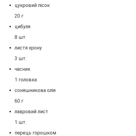
цукровий пісок
20 г
цибуля
8 шт.
листя хрону
3 шт.
часник
1 головка
соняшникова олія
60 г
лавровий лист
1 шт.
перець горошком