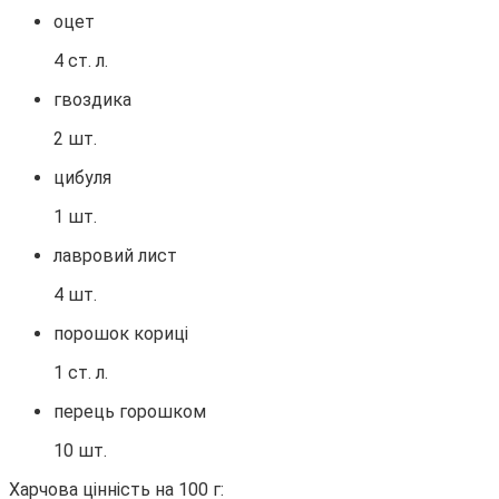
оцет
4 ст. л.
гвоздика
2 шт.
цибуля
1 шт.
лавровий лист
4 шт.
порошок кориці
1 ст. л.
перець горошком
10 шт.
Харчова цінність на 100 г: