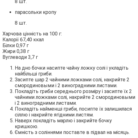
8 шт.
парасольки кропу
8 шт.
Харчова цінність на 100 г:
Калорії 67,40 ккал
Білки 0,97 г
Жири 0,38 г
Вуглеводи 3,7 г
На дно бочки насипте чайну ложку солі і укладіть
найбільші гриби.
Засипте шар 2 чайними ложками солі, накрийте 2
смородиновыми і 2 виноградними листами.
Покладіть гриби середнього розміру і засипте їх 2
чайними ложками солі, накрийте 2 смородиновыми
і 2 виноградними листами.
Покладіть найменші гриби, посипте їх залишилася
сіллю і накрийте ягідними листям.
Наверх покладіть марлю і закрийте бочку
кришкою.
Ємність з соліннями поставте в підвал на місяць.