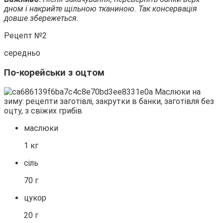
дном і накрийте щільною тканиною. Так консервація
довше збережеться.
Рецепт №2
середньо
По-корейськи з оцтом
маслюки
1 кг
сіль
70 г
цукор
20 г