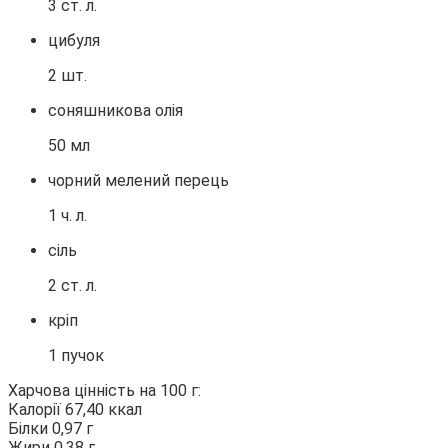
3 ст. л.
цибуля
2 шт.
соняшникова олія
50 мл
чорний мелений перець
1 ч. л.
сіль
2 ст. л.
кріп
1 пучок
Харчова цінність на 100 г:
Калорії 67,40 ккал
Білки 0,97 г
Жири 0,38 г