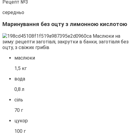
Рецепт №3
середньо
Маринування без оцту з лимонною кислотою
маслюки
1,5 кг
вода
0,8 л
сіль
70 г
цукор
100 г