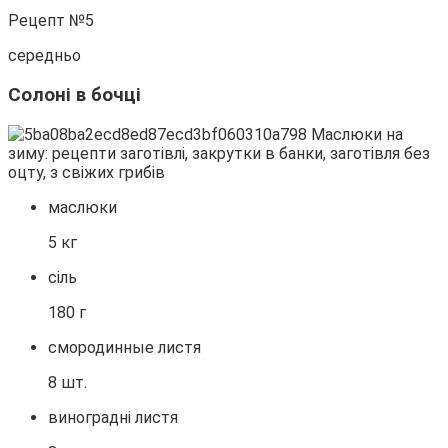
Рецепт №5
середньо
Солоні в бочці
маслюки
5 кг
сіль
180 г
смородинные листя
8 шт.
виноградні листя