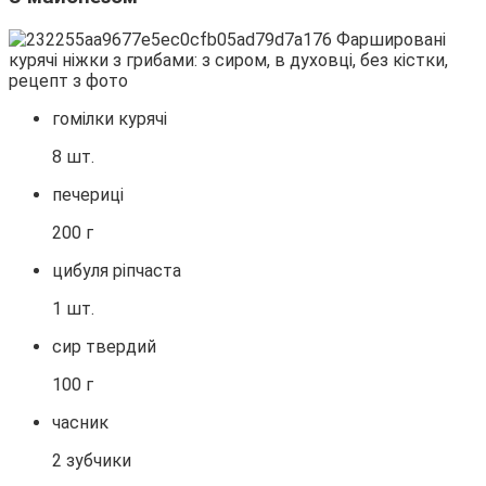
гомілки курячі
8 шт.
печериці
200 г
цибуля ріпчаста
1 шт.
сир твердий
100 г
часник
2 зубчики