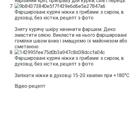
нарізаний кріп, приправу для курки, сіль і перець.
Зняту курячу шкіру начинити фаршем. Деко
змастити олією. Викласти на нього фаршировані
гомілки швом вниз і змащуємо їх майонезом або
сметаною.
Запікати ніжки в духовці 15-20 хвилин при +180°С.
Відео-рецепт