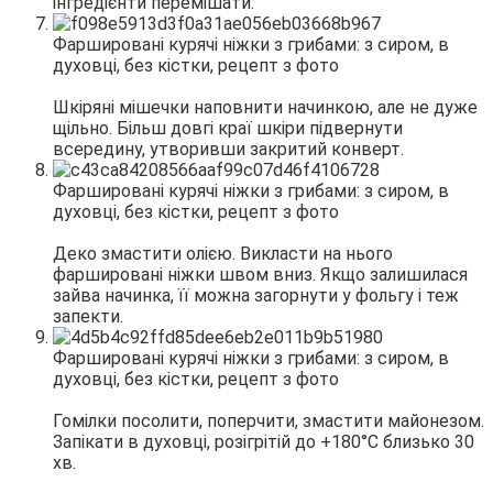
інгредієнти перемішати.
Шкіряні мішечки наповнити начинкою, але не дуже
щільно. Більш довгі краї шкіри підвернути
всередину, утворивши закритий конверт.
Деко змастити олією. Викласти на нього
фаршировані ніжки швом вниз. Якщо залишилася
зайва начинка, її можна загорнути у фольгу і теж
запекти.
Гомілки посолити, поперчити, змастити майонезом.
Запікати в духовці, розігрітій до +180°С близько 30
хв.