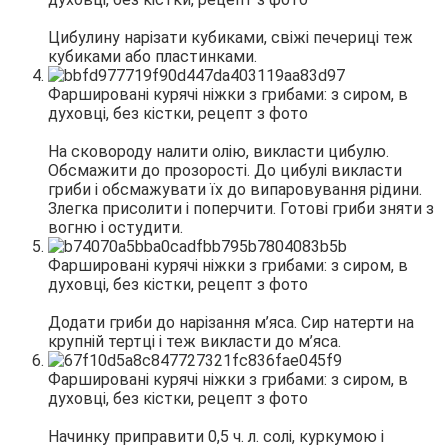
Цибулину нарізати кубиками, свіжі печериці теж
кубиками або пластинками.
На сковороду налити олію, викласти цибулю.
Обсмажити до прозорості. До цибулі викласти
гриби і обсмажувати їх до випаровування рідини.
Злегка присолити і поперчити. Готові гриби зняти з
вогню і остудити.
Додати гриби до нарізання м’яса. Сир натерти на
крупній тертці і теж викласти до м’яса.
Начинку приправити 0,5 ч. л. солі, куркумою і