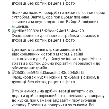
Великим ножем перерубати ніжки по кістки перед
суглобом. Знята шкіра при цьому повинна
залишитися неушкодженою. Вийде 8 шкіряних
мішечків.
Для приготування страви залишити 6
відокремлених кісток з м’ясом, 2 зайві
застосувати для бульйону чи інших страв. М’ясо
зрізати з кісток, дрібно порізати і перекласти до
обсмажених грибів.
В ту ж ємність на дрібній тертці натерти сир,
додати дрібно порізаний кріп, спеціальну приправу
до курки, при бажанні видавити пару зубчиків
часнику. Посолити, поперчити за смаком. Всі