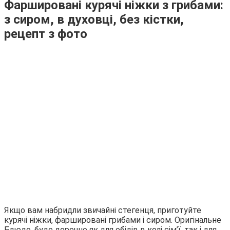
Фаршировані курячі ніжки з грибами:
з сиром, в духовці, без кістки,
рецепт з фото
Якщо вам набридли звичайні стегенця, приготуйте
курячі ніжки, фаршировані грибами і сиром. Оригінальне
Блюдо, буде доречно як для обідів в колі сім’ї, так і для