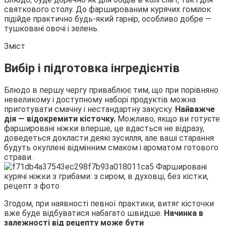
святкового столу. До фаршированим курячих гомілок
підійде практично будь-який гарнір, особливо добре —
тушковані овочі і зелень.
Зміст
Вибір і підготовка інгредієнтів
Блюдо в першу чергу приваблює тим, що при порівняно
невеликому і доступному наборі продуктів можна
приготувати смачну і нестандартну закуску.
Найважче
дія — відокремити кісточку.
Можливо, якщо ви готуєте
фаршировані ніжки вперше, це вдасться не відразу,
доведеться докласти деякі зусилля, але ваші старання
будуть окуплені відмінним смаком і ароматом готового
страви.
Згодом, при наявності певної практики, витяг кісточки
вже буде відбуватися набагато швидше.
Начинка в
залежності від рецепту може бути