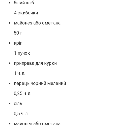
білий хліб
4 скибочки
майонез або сметана
50 г
кріп
1 пучок
приправа для курки
1 ч. л.
перець чорний мелений
0,25 ч. л.
сіль
0,5 ч. л.
майонез або сметана