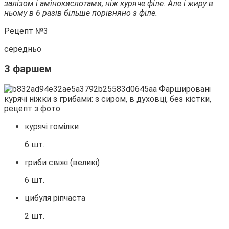
залізом і амінокислотами, ніж куряче філе. Але і жиру в
ньому в 6 разів більше порівняно з філе.
Рецепт №3
середньо
З фаршем
курячі гомілки
6 шт.
гриби свіжі (великі)
6 шт.
цибуля ріпчаста
2 шт.