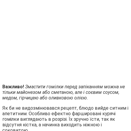
Важливо!
Змастити гомілки перед запіканням можна не
тільки майонезом або сметаною, але і соєвим соусом,
медом, гірчицею або оливковою олією.
Як би не видозмінювався рецепт, блюдо вийде ситним і
апетитним. Особливо ефектно фаршировані курячі
гомілки виглядають в розрізі. Їх зручно їсти, так як
відсутня кістка, а начинка виходить ніжною і
соковитою.