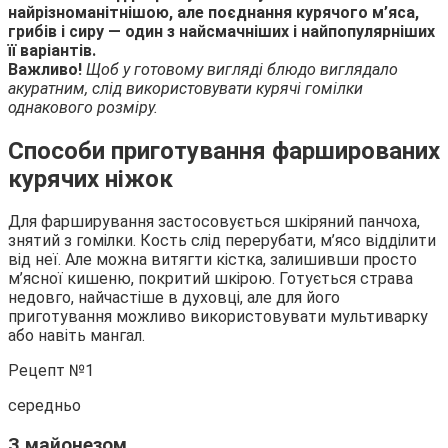
найрізноманітнішою, але поєднання курячого м’яса,
грибів і сиру — один з найсмачніших і найпопулярніших
її варіантів.
Важливо!
Щоб у готовому вигляді блюдо виглядало
акуратним, слід використовувати курячі гомілки
однакового розміру.
Способи приготування фаршированих
курячих ніжок
Для фарширування застосовується шкіряний панчоха,
знятий з гомілки. Кость слід перерубати, м’ясо відділити
від неї. Але можна витягти кістка, залишивши просто
м’ясної кишеню, покритий шкірою. Готується страва
недовго, найчастіше в духовці, але для його
приготування можливо використовувати мультиварку
або навіть мангал.
Рецепт №1
середньо
З майонезом