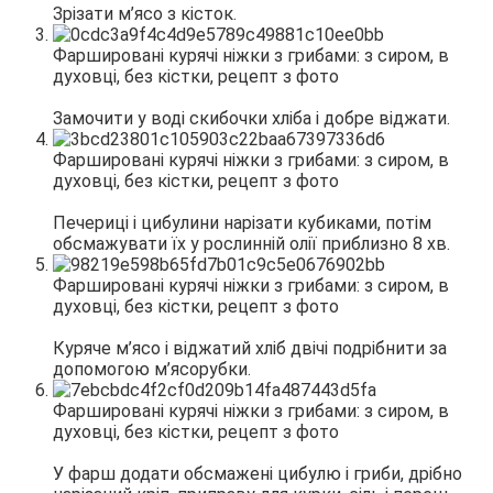
Зрізати м’ясо з кісток.
Замочити у воді скибочки хліба і добре віджати.
Печериці і цибулини нарізати кубиками, потім
обсмажувати їх у рослинній олії приблизно 8 хв.
Куряче м’ясо і віджатий хліб двічі подрібнити за
допомогою м’ясорубки.
У фарш додати обсмажені цибулю і гриби, дрібно