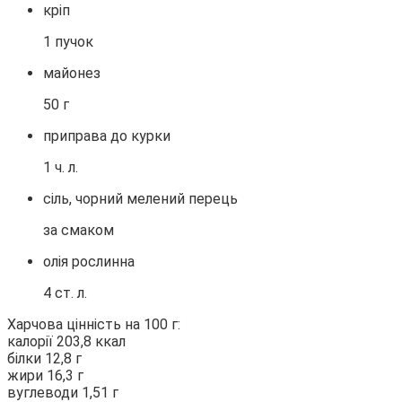
кріп
1 пучок
майонез
50 г
приправа до курки
1 ч. л.
сіль, чорний мелений перець
за смаком
олія рослинна
4 ст. л.
Харчова цінність на 100 г:
калорії 203,8 ккал
білки 12,8 г
жири 16,3 г
вуглеводи 1,51 г