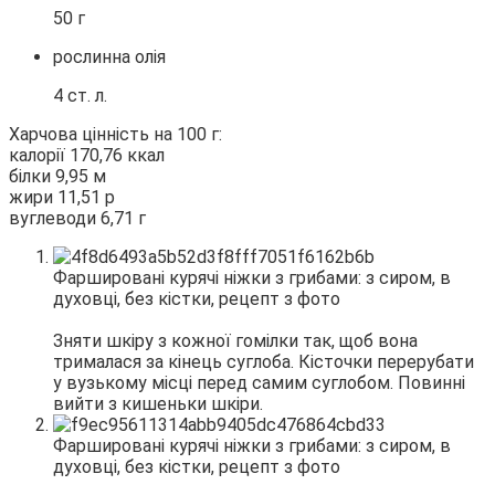
50 г
рослинна олія
4 ст. л.
Харчова цінність на 100 г:
калорії 170,76 ккал
білки 9,95 м
жири 11,51 р
вуглеводи 6,71 г
Зняти шкіру з кожної гомілки так, щоб вона
трималася за кінець суглоба. Кісточки перерубати
у вузькому місці перед самим суглобом. Повинні
вийти з кишеньки шкіри.