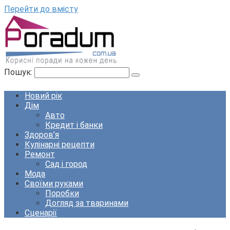
Перейти до вмісту
Пошук:
Новий рік
Дім
Авто
Кредит і банки
Здоров’я
Кулінарні рецепти
Ремонт
Сад і город
Мода
Своїми руками
Поробки
Догляд за тваринами
Сценарії