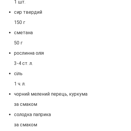
1 шт.
сир твердий
150 г
сметана
50 г
рослинна олія
3-4 ст. л.
сіль
1 ч. л.
чорний мелений перець, куркума
за смаком
солодка паприка
за смаком