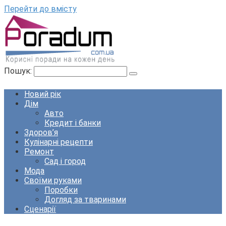
Перейти до вмісту
Пошук:
Новий рік
Дім
Авто
Кредит і банки
Здоров’я
Кулінарні рецепти
Ремонт
Сад і город
Мода
Своїми руками
Поробки
Догляд за тваринами
Сценарії