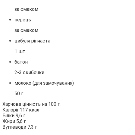
за смаком
перець
за смаком
цибуля ріпчаста
1 шт.
батон
2-3 скибочки
молоко (для замочування)
50 г
Харчова цінність на 100 г:
Калорії 117 ккал
Білки 9,6 г
Жири 5,6 г
Вуглеводи 7,3 г