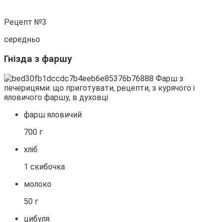
Рецепт №3
середньо
Гнізда з фаршу
фарш яловичий
700 г
хліб
1 скибочка
молоко
50 г
цибуля