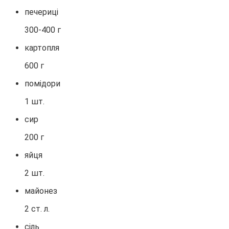
печериці
300-400 г
картопля
600 г
помідори
1 шт.
сир
200 г
яйця
2 шт.
майонез
2 ст. л.
сіль