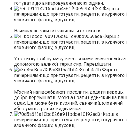
готувати до випаровування всієї рідини.
Начинку посолити і залишити остигати.
У остиглу грибну масу ввести измельчьченный за
допомогою великої терки сир. Перемішати.
М’ясний напівфабрикат посолити, додати перець,
добре перемішати. Можна брати будь-який на ваш
смак. Це може бути курячий, свинячий, яловичий
або суміш з різних видів м’яса.