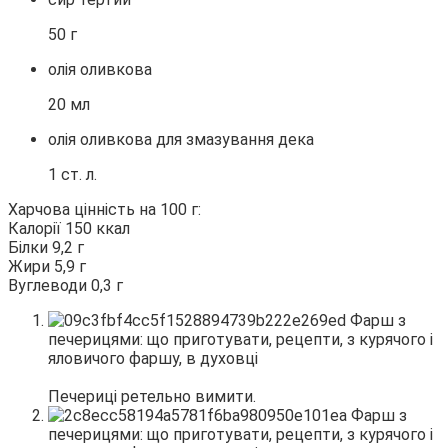
50 г
олія оливкова
20 мл
олія оливкова для змазування дека
1 ст. л.
Харчова цінність на 100 г:
Калорії 150 ккал
Білки 9,2 г
Жири 5,9 г
Вуглеводи 0,3 г
Печериці ретельно вимити.