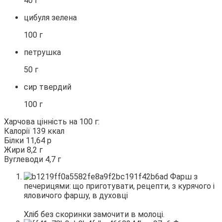
40 г
цибуля зелена
100 г
петрушка
50 г
сир твердий
100 г
Харчова цінність на 100 г:
Калорії 139 ккал
Білки 11,64 р
Жири 8,2 г
Вуглеводи 4,7 г
Хліб без скоринки замочити в молоці.