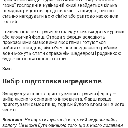
гарної господині в кулінарній книзі знайдеться кілька
швидких рецептів, що дозволяють швидко, ситно і
смачно нагодувати всю
сім’ю або раптово наскочили
гостей.
І найчастіше це страви, до складу яких входить курячий
або яловичий фарш. Страви з фаршу володіють
прекрасними смаковими якостями і готуються
набагато швидше, ніж м’ясо. А в поєднанні з грибами
вони можуть стати справжнім шедевром і родзинкою
будь-якого святкового столу.
Зміст
Вибір і підготовка інгредієнтів
Запорука успішного приготування страви з фаршу —
вибір якісного основного інгредієнта. Фарш краще
приготувати самостійно, тоді ви будете впевнені в його
якості.
Важливо!
Не варто купувати фарш, який виділяє зайву
вологу. Це може бути ознакою того, що в нього додавали