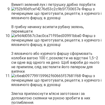
Вимиті зелений лук і петрушку дрібно порубати.
В грибну начинку всипати рубану зелень,
перемішати.
З яловичого або курячого фаршу сформовать
колобки вагою 100 г, розкласти на відстані 1,5–2
см одне від одного на деко. Щоб вироби до нього
не прилипли, слід застелити його папером для
випічки.
Злегка приплюснути м’ясні заготовки і за
допомогою склянки чи рукою зробити в них
поглиблення.