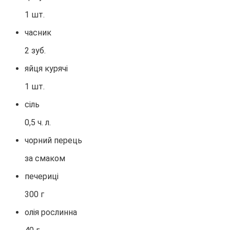
1 шт.
часник
2 зуб.
яйця курячі
1 шт.
сіль
0,5 ч. л.
чорний перець
за смаком
печериці
300 г
олія рослинна