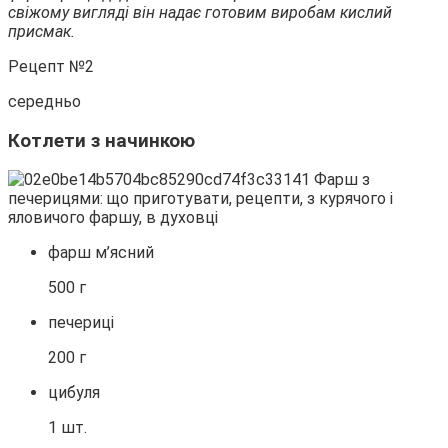
свіжому вигляді він надає готовим виробам кислий
присмак.
Рецепт №2
середньо
Котлети з начинкою
фарш м’ясний
500 г
печериці
200 г
цибуля
1 шт.