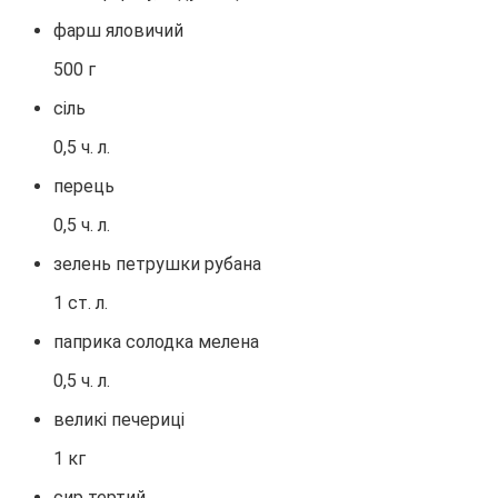
фарш яловичий
500 г
сіль
0,5 ч. л.
перець
0,5 ч. л.
зелень петрушки рубана
1 ст. л.
паприка солодка мелена
0,5 ч. л.
великі печериці
1 кг
сир тертий