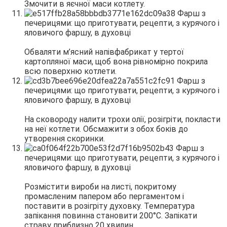
Змочити в яєчної маси котлету.
Обваляти м’ясний напівфабрикат у тертої
картопляної маси, щоб вона рівномірно покрила
всю поверхню котлети.
На сковороду налити трохи олії, розігріти, покласти
на неї котлети. Обсмажити з обох боків до
утворення скоринки.
Розмістити вироби на листі, покритому
промасленим папером або пергаментом і
поставити в розігріту духовку. Температура
запікання повинна становити 200°С. Запікати
страву приблизно 20 хвилин.