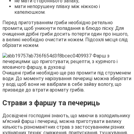
не мати стороннього запаху;
мати непорушену плівку між ніжкою і
капелюшком.
Перед приготуванням гриби необхідно ретельно
промити, щоб уникнути попадання в блюдо піску. Для
очищення дрібні гриби досить потерти один про іншого,
а великі необхідно очистити ножем. Підсохлі місця слід
обрізати ножем.
Очищені гриби необхідно ще раз промити під струменем
води. До моменту нарізування печериці можна зберігати
у воді, щоб вони не ввібрали в себе зайву вологу, що
призведе до втрати аромату грибів.
Страви з фаршу та печериць
Досвідчені господині знають, що маючи в холодильнику
м’ясний фарш і печериці, можна приготувати велику
кількість різноманітних страв з застосуванням різних
кулінарних технік: смаження, припускання, тушкування,