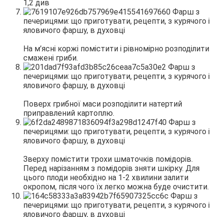
1,2 див
На м’ясні коржі помістити і рівномірно розподілити
смажені гриби.
Поверх грибної маси розподілити натертий
приправлений картоплю.
Зверху помістити трохи шматочків помідорів.
Перед нарізанням з помідорів зняти шкірку. Для
цього плоди необхідно на 1-2 хвилини залити
окропом, після чого їх легко можна буде очистити.