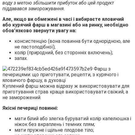
воду з метою збільшити прибуток або цей продукт
піддавався заморожування.
Але, якщо ви обмежені в часі і вибираєте яловичий
або курячий фарш в магазині або на ринку, необхідно
обов’язково звернути увагу на:
консистенцію (вона повинна бути однорідною, але
не пастоподібної);
колір (природний, без сторонніх включень);
запах.
Куплений фарш можна відразу ж використовувати для
приготування страв краще використовувати свіжий, а
не заморожений.
Якісні печериці повинні:
мати білий або злегка буруватий колір капелюшка і
ніжок без вкраплень і темних плям;
мати пружне і щільне плодове тіло;