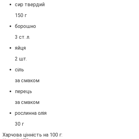
сир твердий
150 г
борошно
3 ст. л.
яйця
2 шт.
сіль
за смаком
перець
за смаком
рослинна олія
30 г
Харчова цінність на 100 г: