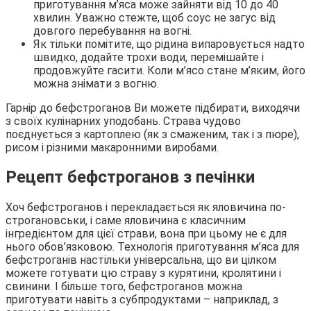
приготування м’яса може зайняти від 10 до 40
хвилин. Уважно стежте, щоб соус не загус від
довгого перебування на вогні.
Як тільки помітите, що рідина випаровується надто
швидко, додайте трохи води, перемішайте і
продовжуйте гасити. Коли м’ясо стане м’яким, його
можна знімати з вогню.
Гарнір до бефстроганов Ви можете підбирати, виходячи
з своїх кулінарних уподобань. Страва чудово
поєднується з картоплею (як з смаженим, так і з пюре),
рисом і різними макаронними виробами.
Рецепт бефстроганов з печінки
Хоч бефстроганов і перекладається як яловичина по-
строгановськи, і саме яловичина є класичним
інгредієнтом для цієї страви, вона при цьому не є для
нього обов’язковою. Технологія приготування м’яса для
бефстроганів настільки універсальна, що ви цілком
можете готувати цю страву з курятини, кролятини і
свинини. І більше того, бефстроганов можна
приготувати навіть з субпродуктами – наприклад, з