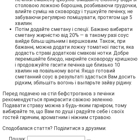
столовою ложкою борошна, розбиваючи грудочки,
влийте суміш на сковороду і тушкуйте печінку, не
забуваючи регулярно помішувати, протягом ще 5
хвилин.
Потім додайте сметану і спеції. Бажано вибирати
сметану жирністю від 20% — в такому разі соус
вийде більш щільним і вершковим. Також, при
бажанні, можна додати ложку томатної пасти, яка
додасть страві додаткові смакові нотки. Добре
перемішайте блюдо, накрийте сковороду кришкою
і продовжуйте гасити печінка ще близько 10
хвилин на повільному вогні. Якщо готовий
сметанний соус в результаті здасться Вам досить
рідким, збільшіть вогонь і выпарьте зайву рідину.
Перед подачею на стіл бефстроганов з печінки
рекомендується прикрасити свіжою зеленню.
Подавати страву можна з будь-яким гарніром, тому
вибирайте те, що Вам по душі і радуйте себе і своїх
гостей гарячим, ароматним і ніжним стравою.
Сподобалася стаття? Поділитися з друзями:
Пошук: