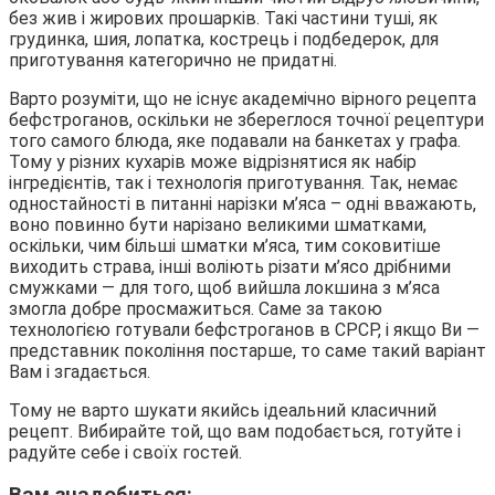
без жив і жирових прошарків. Такі частини туші, як
грудинка, шия, лопатка, кострець і подбедерок, для
приготування категорично не придатні.
Варто розуміти, що не існує академічно вірного рецепта
бефстроганов, оскільки не збереглося точної рецептури
того самого блюда, яке подавали на банкетах у графа.
Тому у різних кухарів може відрізнятися як набір
інгредієнтів, так і технологія приготування. Так, немає
одностайності в питанні нарізки м’яса – одні вважають,
воно повинно бути нарізано великими шматками,
оскільки, чим більші шматки м’яса, тим соковитіше
виходить страва, інші воліють різати м’ясо дрібними
смужками — для того, щоб вийшла локшина з м’яса
змогла добре просмажиться. Саме за такою
технологією готували бефстроганов в СРСР, і якщо Ви —
представник покоління постарше, то саме такий варіант
Вам і згадається.
Тому не варто шукати якийсь ідеальний класичний
рецепт. Вибирайте той, що вам подобається, готуйте і
радуйте себе і своїх гостей.