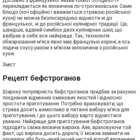
Дослівно з
французької назва «Bœuf Stroganoff»
перекладається як яловичина по-строгановськи. Саме
блюдо (хоч офіційно і вважається стравою російської
кухні) не можна безпосередньо віднести ні до
французької, ні до російської кулінарної традиції. Це,
швидше, вдалий симбіоз двох кулінарних шкіл, що
ввібрав в себе все найкраще. Так, технологія
обжарювання м’яса явно має французькі корені, а ось
подача соусу разом з м’ясом запозичена з російської
кухні.
Зміст
Рецепт бефстроганов
Широку популярність бефстроганов придбав за рахунок
поєднання відмінних смакових якостей і відносної
простоти приготування. Потрібно враховувати, що
страва досить вимогливо в питанні вибору м’яса для
приготування, і до цього вибору варто віднестися
уважно. Найкраще для приготування бефстроганов
підходить свіжа яловича вирізка. Але, враховуючи той
факт, що вирізка досить дорога, її можна замінити на
оковалок або будь-який інший чистий відруб яловичини,