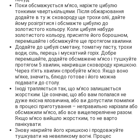
Поки обсмажується м’ясо, наріжте цибулю
тонкими чвертькільцями. Після обжарювання
додайте в ту ж сковороду ще трохи олії, дайте
йому розігрітися і обсмажте цибулю до
золотистого кольору. Коли цибуля набуде
золотистого кольору, присипте його борошном,
перемішайте і обсмажуйте ще протягом хвилини.
Додайте до цибулі сметану, томатну пасту, трохи
води, сіль, перець і мускатний горіх. Добре
перемішайте, додайте обсмажене м’ясо і тушкуйте
протягом 5 хвилин, накривши сковороду кришкою.
Через п’ять хвилин спробуйте м’ясо. Якщо воно
м’яке, значить, блюдо готове і його можна
подавати до столу.
Іноді трапляється так, що м’ясо залишається
жорстким. Це означає, що або вам попалася не
дуже якісна яловичина, або ви допустили помилки
в процесі приготування – неправильно нарізали або
обсмажили м’ясо, або все вищеперелічене разом.
Якщо м’ясо вийшло жорстким, то не варто
панікувати.
Знову накрийте його кришкою і продовжуйте
тушкувати на невеликому вогні. Процес