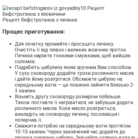
Рецепт бефстроганов з печінки
Процес приготування:
Для початку промийте і просушіть печінку.
Очистіть її від плівок і великих жовчних проток.
Печінка наріжте тонкими смужками, щоб вийшла
соломка.
Подрібніть цибулину яким зручним Вам способом.
У суху сковороду додайте трохи рослинного масла
і дайте йому розігрітися. Обсмажте цибулю на
середньому вогні — це повинно зайняти близько 2-
3 хвилин.
Візьміть другу сковороду розміром побільше.
Також поставте її нагріватися, не забувши додати
рослинного масла. Коли масло розігріється,
викладіть на сковороду печінку, посоливши і
поперчив її.
Смажити потрібно на середньому вогні протягом
10-15 хвилин. Через зазначений час додайте до
печінки смажену цибулю. Змішайте склянку води зі