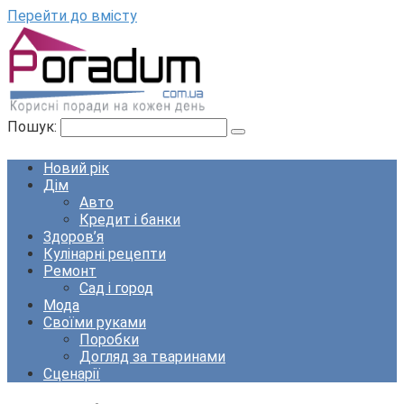
Перейти до вмісту
Пошук:
Новий рік
Дім
Авто
Кредит і банки
Здоров’я
Кулінарні рецепти
Ремонт
Сад і город
Мода
Своїми руками
Поробки
Догляд за тваринами
Сценарії