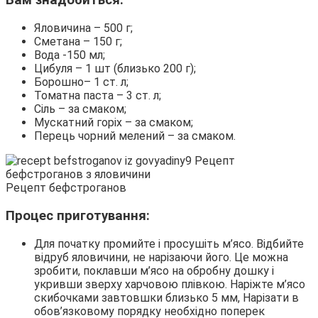
Вам знадобиться:
Яловичина – 500 г;
Сметана – 150 г;
Вода -150 мл;
Цибуля – 1 шт (близько 200 г);
Борошно– 1 ст. л;
Томатна паста – 3 ст. л;
Сіль – за смаком;
Мускатний горіх – за смаком;
Перець чорний мелений – за смаком.
Рецепт бефстроганов
Процес приготування:
Для початку промийте і просушіть м’ясо. Відбийте
відруб яловичини, не нарізаючи його. Це можна
зробити, поклавши м’ясо на обробну дошку і
укривши зверху харчовою плівкою. Наріжте м’ясо
скибочками завтовшки близько 5 мм, Нарізати в
обов’язковому порядку необхідно поперек