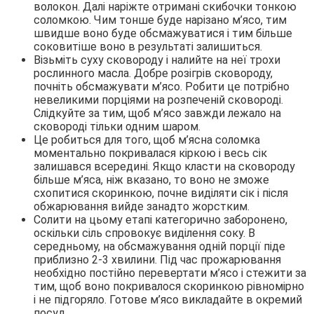
волокон. Далі наріжте отримані скибочки тонкою
соломкою. Чим тонше буде нарізано м’ясо, тим
швидше воно буде обсмажуватися і тим більше
соковитіше воно в результаті залишиться.
Візьміть суху сковороду і налийте на неї трохи
рослинного масла. Добре розігрів сковороду,
почніть обсмажувати м’ясо. Робити це потрібно
невеликими порціями на розпеченій сковороді.
Слідкуйте за тим, щоб м’ясо завжди лежало на
сковороді тільки одним шаром.
Це робиться для того, щоб м’ясна соломка
моментально покривалася кіркою і весь сік
залишався всередині. Якщо класти на сковороду
більше м’яса, ніж вказано, то воно не зможе
схопитися скоринкою, почне виділяти сік і після
обжарювання вийде занадто жорстким.
Солити на цьому етапі категорично заборонено,
оскільки сіль спровокує виділення соку. В
середньому, на обсмажування одній порції піде
приблизно 2-3 хвилини. Під час прожарювання
необхідно постійно перевертати м’ясо і стежити за
тим, щоб воно покривалося скоринкою рівномірно
і не підгоряло. Готове м’ясо викладайте в окремий
посуд.