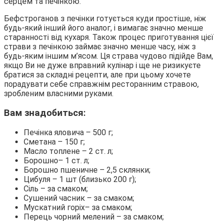
серцем та печінкою.
Бефстроганов з печінки готується куди простіше, ніж
будь-який інший його аналог, і вимагає значно менше
старанності від кухаря. Також процес приготування цієї
страви з печінкою займає значно менше часу, ніж з
будь-яким іншим м’ясом. Ця страва чудово підійде Вам,
якщо Ви не дуже вправний кулінар і ще не ризикуєте
братися за складні рецепти, але при цьому хочете
порадувати себе справжнім ресторанним стравою,
зробленим власними руками.
Вам знадобиться:
Печінка яловича – 500 г;
Сметана – 150 г;
Масло топлене – 2 ст. л;
Борошно– 1 ст. л;
Борошно пшеничне – 2,5 склянки;
Цибуля – 1 шт (близько 200 г);
Сіль – за смаком;
Сушений часник – за смаком;
Мускатний горіх– за смаком;
Перець чорний мелений – за смаком;