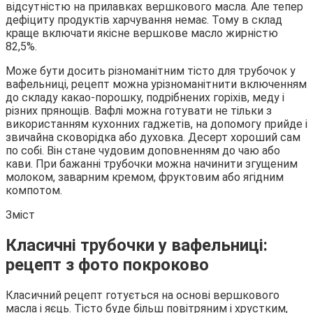
відсутністю на прилавках вершкового масла. Але тепер
дефіциту продуктів харчування немає.
Тому в склад
краще включати якісне вершкове масло жирністю
82,5%.
Може бути досить різноманітним тісто для трубочок у
вафельниці, рецепт можна урізноманітнити включенням
до складу какао-порошку, подрібнених горіхів, меду і
різних прянощів. Вафлі можна готувати не тільки з
використанням кухонних гаджетів, на допомогу прийде і
звичайна сковорідка або духовка. Десерт хороший сам
по собі. Він стане чудовим доповненням до чаю або
кави. При бажанні трубочки можна начинити згущеним
молоком, заварним кремом, фруктовим або ягідним
компотом.
Зміст
Класичні трубочки у вафельниці:
рецепт з фото покроково
Класичний рецепт готується на основі вершкового
масла і яєць. Тісто буде більш повітряним і хрустким,