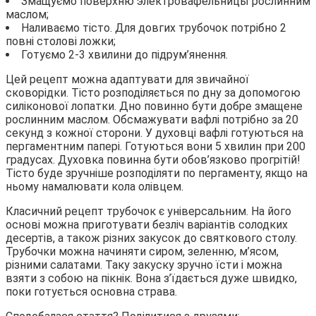
Змащуємо поверхню электровафельницы рослинним
маслом;
Наливаємо тісто. Для довгих трубочок потрібно 2
повні столові ложки;
Готуємо 2-3 хвилини до підрум’янення.
Цей рецепт можна адаптувати для звичайної
сковорідки. Тісто розподіляється по дну за допомогою
силіконової лопатки. Дно повинно бути добре змащене
рослинним маслом. Обсмажувати вафлі потрібно за 20
секунд з кожної сторони. У духовці вафлі готуються на
пергаментним папері. Готуються вони 5 хвилин при 200
градусах. Духовка повинна бути обов’язково прогрітій!
Тісто буде зручніше розподіляти по пергаменту, якщо на
ньому намалювати кола олівцем.
Класичний рецепт трубочок є універсальним. На його
основі можна приготувати безліч варіантів солодких
десертів, а також різних закусок до святкового столу.
Трубочки можна начиняти сиром, зеленню, м’ясом,
різними салатами. Таку закуску зручно їсти і можна
взяти з собою на пікнік. Вона з’їдається дуже швидко,
поки готується основна страва.