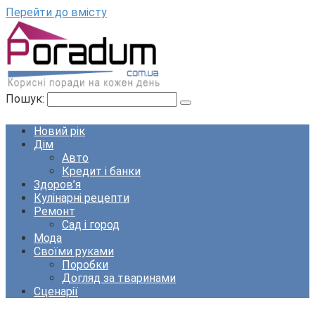
Перейти до вмісту
Пошук:
Новий рік
Дім
Авто
Кредит і банки
Здоров’я
Кулінарні рецепти
Ремонт
Сад і город
Мода
Своїми руками
Поробки
Догляд за тваринами
Сценарії