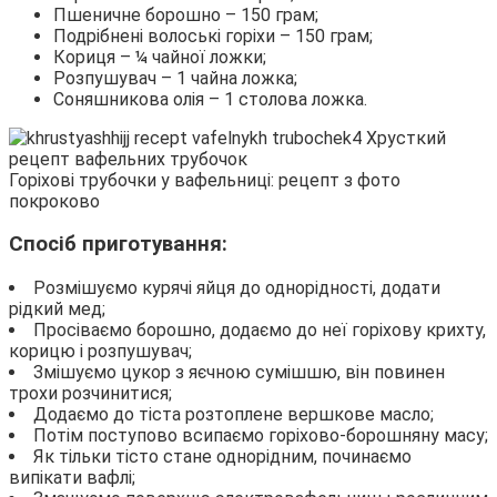
Пшеничне борошно – 150 грам;
Подрібнені волоські горіхи – 150 грам;
Кориця – ¼ чайної ложки;
Розпушувач – 1 чайна ложка;
Соняшникова олія – 1 столова ложка.
Горіхові трубочки у вафельниці: рецепт з фото
покроково
Спосіб приготування:
Розмішуємо курячі яйця до однорідності, додати
рідкий мед;
Просіваємо борошно, додаємо до неї горіхову крихту,
корицю і розпушувач;
Змішуємо цукор з яєчною сумішшю, він повинен
трохи розчинитися;
Додаємо до тіста розтоплене вершкове масло;
Потім поступово всипаємо горіхово-борошняну масу;
Як тільки тісто стане однорідним, починаємо
випікати вафлі;