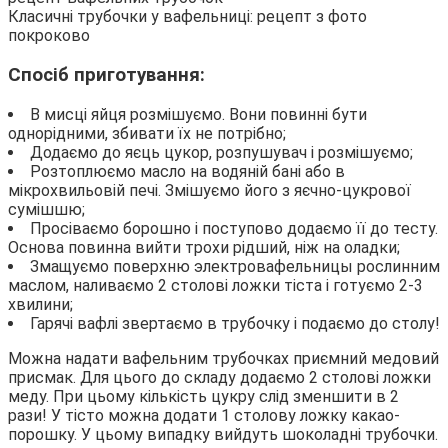
Класичні трубочки у вафельниці: рецепт з фото
покроково
Спосіб приготування:
В мисці яйця розмішуємо. Вони повинні бути
однорідними, збивати їх не потрібно;
Додаємо до яєць цукор, розпушувач і розмішуємо;
Розтоплюємо масло на водяній бані або в
мікрохвильовій печі. Змішуємо його з яєчно-цукрової
сумішшю;
Просіваємо борошно і поступово додаємо її до тесту.
Основа повинна вийти трохи рідший, ніж на оладки;
Змащуємо поверхню электровафельницы рослинним
маслом, наливаємо 2 столові ложки тіста і готуємо 2-3
хвилини;
Гарячі вафлі звертаємо в трубочку і подаємо до столу!
Можна надати вафельним трубочках приємний медовий
присмак. Для цього до складу додаємо 2 столові ложки
меду. При цьому кількість цукру слід зменшити в 2
рази! У тісто можна додати 1 столову ложку какао-
порошку. У цьому випадку вийдуть шоколадні трубочки.