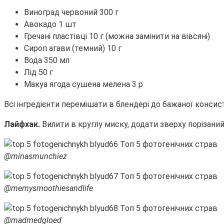
Виноград червоний 300 г
Авокадо 1 шт
Гречані пластівці 10 г (можна замінити на вівсяні)
Сироп агави (темний) 10 г
Вода 350 мл
Лід 50 г
Макуа ягода сушена мелена 3 р
Всі інгредієнти перемішати в блендері до бажаної консист
Лайфхак.
Вилити в круглу миску, додати зверху порізаний 
@minasmunchiez
@memysmoothiesandlife
@madmedgloed