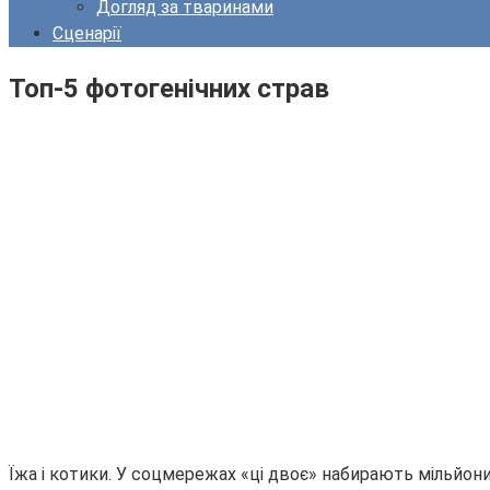
Догляд за тваринами
Сценарії
Топ-5 фотогенічних страв
Їжа і котики. У соцмережах «ці двоє» набирають мільйони 