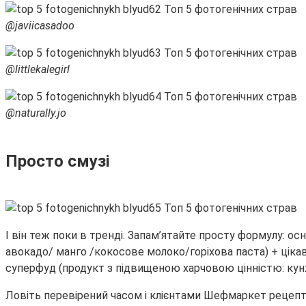
@javiicasadoo
@littlekalegirl
@naturally.jo
Просто смузі
І він теж поки в тренді. Запам’ятайте просту формулу: ос
авокадо/ манго /кокосове молоко/горіхова паста) + цікав
суперфуд (продукт з підвищеною харчовою цінністю: кунжут
Ловіть перевірений часом і клієнтами Шефмаркет рецепт 