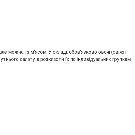
е можна і з м’ясом. У складі: обов’язково овочі (свіжі і
утнього салату, а розкласти їх по індивідуальних групкам: