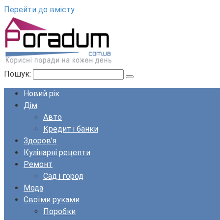
Перейти до вмісту
Пошук:
Новий рік
Дім
Авто
Кредит і банки
Здоров’я
Кулінарні рецепти
Ремонт
Сад і город
Мода
Своїми руками
Поробки