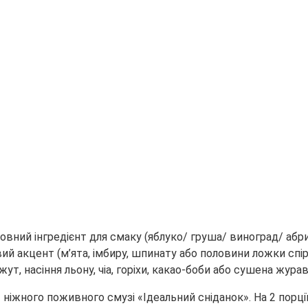
новний інгредієнт для смаку (яблуко/ груша/ виноград/ абр
ий акцент (м’ята, імбиру, шпинату або половини ложки спіру
, насіння льону, чіа, горіхи, какао-боби або сушена журав
ніжного поживного смузі «Ідеальний сніданок». На 2 порці