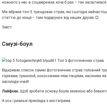
кожного з нас в соцмережах хоча б раз – так засвітилася 
Ми зібрали топ-5 трендових страв, які сьогодні найчастіш
статтю до кінця – там подарунок від наших друзів 😉
Зміст
Смузі-боул
Відкриває список самих фотогенічних страв головний трен
горіхами, гранолой, кокосовими пластівцями, насінням чі
насолоди очей!
Лайфхак.
Щоб зробити основу боула зеленою або блакитно
А ось і реальні приклади з инстаграма.