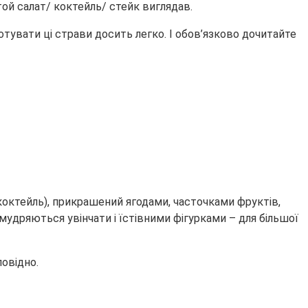
той салат/ коктейль/ стейк виглядав.
отувати ці страви досить легко. І обов’язково дочитайте
коктейль), прикрашений ягодами, часточками фруктів,
мудряються увінчати і їстівними фігурками – для більшої
овідно.