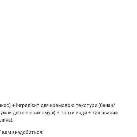
икос) + інгредієнт для кремовою текстури (банан/
ліни для зелених смузі) + трохи води + так званий
лина).
ї вам знадобиться: