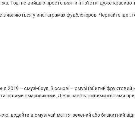
їжа. Тоді не вийшло просто взяти її і з’їсти: дуже красиво
е з’являються у инстаграмах фудблогеров. Черпайте ідеї: г
д 2019 – смузі-боул. В основі – смузі (збитий фруктовий 
а та іншими смаколиками. Деякі навіть живими квітами при
ю, додайте в смузі чай маття: зелений або блакитний відп