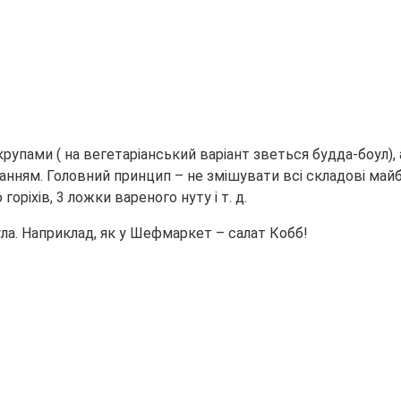
рупами ( на вегетаріанський варіант зветься будда-боул), ал
ажанням. Головний принцип – не змішувати всі складові майб
ріхів, 3 ложки вареного нуту і т. д.
оула. Наприклад, як у Шефмаркет – салат Кобб!