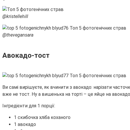
@kristellehill
@thevegansara
Авокадо-тост
Ви самі вирішуєте, як вчинити з авокадо: нарізати часточ
вже не тост. Ну а вишенька на торті – це яйце на авокадо
Інгредієнти для 1 порції:
1 скибочка хліба коханого
1 авокадо