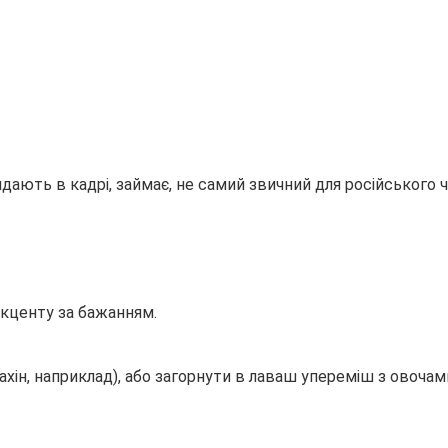
ядають в кадрі, займає, не самий звичний для російського 
 акценту за бажанням.
тахін, наприклад), або загорнути в лаваш упереміш з овоча