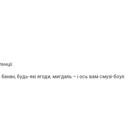
енції.
банан, будь-які ягоди, мигдаль – і ось вам смузі-боул.