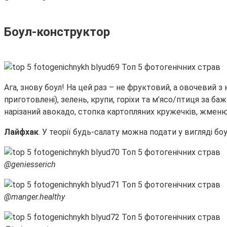
Боул-конструктор
Ага, знову боул! На цей раз – не фруктовий, а овочевий з к
приготовлені), зелень, крупи, горіхи та м’ясо/птиця за б
нарізаний авокадо, стопка картопляних кружечків, жменю го
Лайфхак
. У теорії будь-салату можна подати у вигляді б
@geniesserich
@manger.healthy