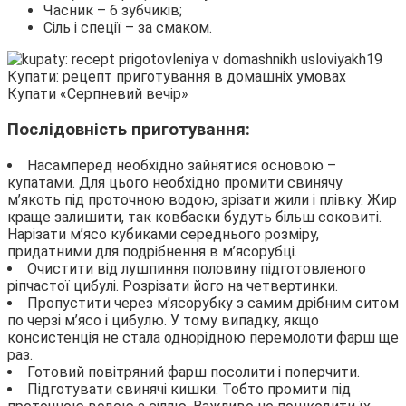
Часник – 6 зубчиків;
Сіль і спеції – за смаком.
Купати «Серпневий вечір»
Послідовність приготування:
Насамперед необхідно зайнятися основою –
купатами. Для цього необхідно промити свинячу
м’якоть під проточною водою, зрізати жили і плівку. Жир
краще залишити, так ковбаски будуть більш соковиті.
Нарізати м’ясо кубиками середнього розміру,
придатними для подрібнення в м’ясорубці.
Очистити від лушпиння половину підготовленого
ріпчастої цибулі. Розрізати його на четвертинки.
Пропустити через м’ясорубку з самим дрібним ситом
по черзі м’ясо і цибулю. У тому випадку, якщо
консистенція не стала однорідною перемолоти фарш ще
раз.
Готовий повітряний фарш посолити і поперчити.
Підготувати свинячі кишки. Тобто промити під