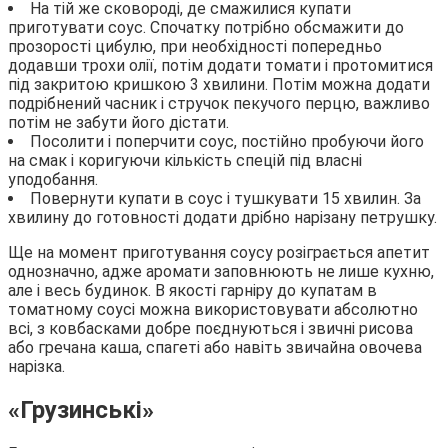
На тій же сковороді, де смажилися купати
приготувати соус. Спочатку потрібно обсмажити до
прозорості цибулю, при необхідності попередньо
додавши трохи олії, потім додати томати і протомитися
під закритою кришкою 3 хвилини. Потім можна додати
подрібнений часник і стручок пекучого перцю, важливо
потім не забути його дістати.
Посолити і поперчити соус, постійно пробуючи його
на смак і коригуючи кількість спецій під власні
уподобання.
Повернути купати в соус і тушкувати 15 хвилин. За
хвилину до готовності додати дрібно нарізану петрушку.
Ще на момент приготування соусу розіграється апетит
однозначно, адже аромати заповнюють не лише кухню,
але і весь будинок. В якості гарніру до купатам в
томатному соусі можна використовувати абсолютно
всі, з ковбасками добре поєднуються і звичні рисова
або гречана каша, спагеті або навіть звичайна овочева
нарізка.
«Грузинські»