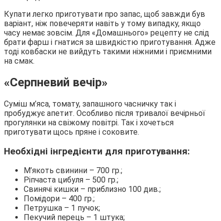
Купати легко приготувати про запас, щоб завжди був
варіант, ніж повечеряти навіть у тому випадку, якщо
часу немає зовсім. Для «Домашнього» рецепту не слід
брати фарш і гнатися за швидкістю приготування. Адже
тоді ковбаски не вийдуть такими ніжними і приємними
на смак.
«Серпневий вечір»
Суміш м’яса, томату, запашного часничку так і
пробуджує апетит. Особливо після тривалої вечірньої
прогулянки на свіжому повітрі. Так і хочеться
приготувати щось пряне і соковите.
Необхідні інгредієнти для приготування:
М’якоть свинини – 700 гр.;
Ріпчаста цибуля – 500 гр.;
Свинячі кишки – приблизно 100 див.;
Помідори – 400 гр.;
Петрушка – 1 пучок;
Пекучий перець – 1 штука;