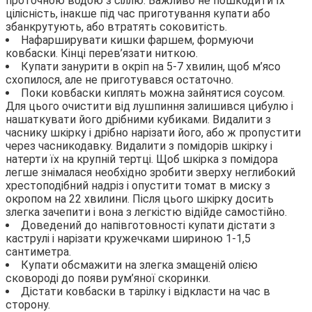
проточною водою з сіллю. Важливо не пошкодити їх
цілісність, інакше під час приготування купати або
збанкрутують, або втратять соковитість.
Нафарширувати кишки фаршем, формуючи
ковбаски. Кінці перев’язати ниткою.
Купати занурити в окріп на 5-7 хвилин, щоб м’ясо
схопилося, але не приготувався остаточно.
Поки ковбаски киплять можна зайнятися соусом.
Для цього очистити від лушпиння залишився цибулю і
нашаткувати його дрібними кубиками. Видалити з
часнику шкірку і дрібно нарізати його, або ж пропустити
через часникодавку. Видалити з помідорів шкірку і
натерти їх на крупній тертці. Щоб шкірка з помідора
легше знімалася необхідно зробити зверху неглибокий
хрестоподібний надріз і опустити томат в миску з
окропом на 22 хвилини. Після цього шкірку досить
злегка зачепити і вона з легкістю відійде самостійно.
Доведений до напівготовності купати дістати з
каструлі і нарізати кружечками шириною 1-1,5
сантиметра.
Купати обсмажити на злегка змащеній олією
сковороді до появи рум’яної скоринки.
Дістати ковбаски в тарілку і відкласти на час в
сторону.