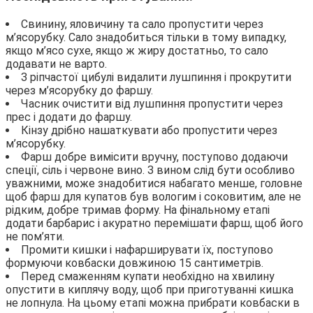
Свинину, яловичину та сало пропустити через
м’ясорубку. Сало знадобиться тільки в тому випадку,
якщо м’ясо сухе, якщо ж жиру достатньо, то сало
додавати не варто.
З ріпчастої цибулі видалити лушпиння і прокрутити
через м’ясорубку до фаршу.
Часник очистити від лушпиння пропустити через
прес і додати до фаршу.
Кінзу дрібно нашаткувати або пропустити через
м’ясорубку.
Фарш добре вимісити вручну, поступово додаючи
спеції, сіль і червоне вино. З вином слід бути особливо
уважними, може знадобитися набагато менше, головне
щоб фарш для купатов був вологим і соковитим, але не
рідким, добре тримав форму. На фінальному етапі
додати барбарис і акуратно перемішати фарш, щоб його
не пом’яти.
Промити кишки і нафарширувати їх, поступово
формуючи ковбаски довжиною 15 сантиметрів.
Перед смаженням купати необхідно на хвилину
опустити в киплячу воду, щоб при приготуванні кишка
не лопнула. На цьому етапі можна прибрати ковбаски в