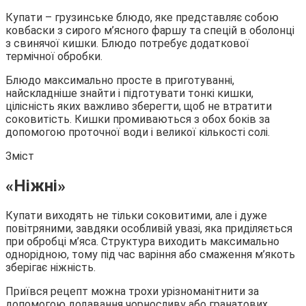
Купати – грузинське блюдо, яке представляє собою
ковбаски з сирого м’ясного фаршу та
спецій в оболонці
з свинячої кишки. Блюдо потребує додаткової
термічної обробки.
Блюдо максимально просте в приготуванні,
найскладніше знайти і підготувати тонкі кишки,
цілісність яких важливо зберегти, щоб не втратити
соковитість. Кишки промиваються з обох боків за
допомогою проточної води і великої кількості солі.
Зміст
«Ніжні»
Купати виходять не тільки соковитими, але і дуже
повітряними, завдяки особливій увазі, яка приділяється
при обробці м’яса. Структура виходить максимально
однорідною, тому під час варіння або смаження м’якоть
зберігає ніжність.
Приївся рецепт можна трохи урізноманітнити за
допомогою додавання чорносливу або гранатових