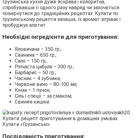
Грузинська кухня дуже яскрава і колоритна,
спробувавши її одного разу навряд чи захочеться
повернутися до традиційних рецептах. Купати по
грузинському рецепти запашні, їх аромат зігріває і
пробуджує апетит.
Необхідні інгредієнти для приготування:
Яловичина – 350 гр.;
Свинина – 650 гр.;
Сало – 150 гр.;
Ріпчаста цибуля – 300 гр.;
Барбарис – 50 гр.;
Часник – 4 зубчики;
Червоне вино – 80-100 мл;
Кінза – 1 пучок;
Сіль і спеції – за смаком;
Свинячі кишки.
Купати «Грузинські»
Послідовність приготування: