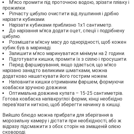
М’ясо промити під проточною водою, зрізати плівку і
прожилки.
Ріпчасту цибулю очистити від лушпиння і дрібно
нарізати кубиками.
Нарізати кубиками приблизно 1х1 сантиметр.
До нарізання м’яса додати оцет, спеції і подрібнену
цибулю.
Розмішати м’ясну масу до однорідності, щоб кожен
кубик був в маринаді.
Залишити м’ясо маринуватися мінімум на 2 години.
Підготувати кишки, промити їх з сіллю і просушити.
Перед фарширування, якщо здається, що м’ясо
нарізано занадто великими шматками, можна
додатково нашаткувати його гострим ножем.
Наповнити кишки отриманим фаршем, формуючи
ковбаски зручною довжини.
Оптимальна довжина купата – 15-25 сантиметрів.
Готова ковбаска напівкруглої форми, кінці необхідно
перев’язати ниткою, щоб зберегти начинку в кишці.
Вийшло блюдо можна прибрати для зберігання в
морозильну камеру і дістати при необхідності, або ж
відразу підсмажити з обох сторін на змащеній олією
сковороді.