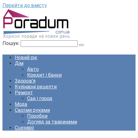
Перейти до вмісту
Пошук:
Новий рік
Дім
Авто
Кредит і банки
Здоров’я
Кулінарні рецепти
Ремонт
Сад і город
Мода
Своїми руками
Поробки
Догляд за тваринами
Сценарії