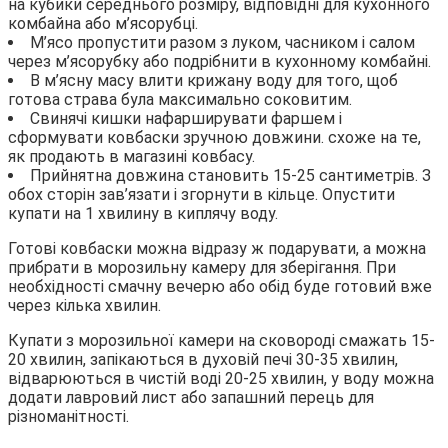
на кубики середнього розміру, відповідні для кухонного
комбайна або м’ясорубці.
М’ясо пропустити разом з луком, часником і салом
через м’ясорубку або подрібнити в кухонному комбайні.
В м’ясну масу влити крижану воду для того, щоб
готова страва була максимально соковитим.
Свинячі кишки нафарширувати фаршем і
сформувати ковбаски зручною довжини. схоже на те,
як продають в магазині ковбасу.
Прийнятна довжина становить 15-25 сантиметрів. З
обох сторін зав’язати і згорнути в кільце. Опустити
купати на 1 хвилину в киплячу воду.
Готові ковбаски можна відразу ж подарувати, а можна
прибрати в морозильну камеру для зберігання. При
необхідності смачну вечерю або обід буде готовий вже
через кілька хвилин.
Купати з морозильної камери на сковороді смажать 15-
20 хвилин, запікаються в духовій печі 30-35 хвилин,
відварюються в чистій воді 20-25 хвилин, у воду можна
додати лавровий лист або запашний перець для
різноманітності.