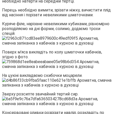
необхідно натерти на середній тертці.
Перець необхідно вимити, зрізати ніжку, вичистити плід
від насіння і порізати невеликими шматочками.
Куряче філе, нарізане невеликими кубиками, рівномірно
розподіляємо на дні форми, солимо, додаємо трохи
спецій.
Поверх м’яса викладіть по колу шматочки кабачків,
згідно з фото.
На цукіні викладаємо скибочки моцарели.
Зверху розсипте звичайний тертий сир.
Консервовані оливки розрізати навпіл, розкладіть по