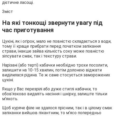
дієтичне ласощі.
Зміст
На які тонкощі звернути увагу під
час
приготування
Цукіні, як і огірок, мало не повністю складається з води,
тому її краще прибрати перед початком запікання
страви, інакше зайва кількість соку може повністю
зіпсувати смак, так і текстуру страви.
Нарізані (або терті) кабачки необхідно трохи посолити,
залишити на 10-15 хвилин, потім долонею віджати
виділилася рідина. Те ж саме стосується заморожених
цукіні.
Якщо у Вас перезрілі або дуже стиглі кабачки, то
обов’язково видаліть насіння і шкірку, залиште тільки
м’якоть.
Щоб куряче філе не здалося прісним, так і в цілому смак
запіканки вийшов пікантним, то м’ясо попередньо