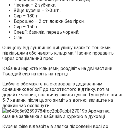
Часник – 2 зубчики;
Яйце куряче – 2-3шт.;
Сир – 180 г;
Борошно – 2 ст. ложки без гірки;
Сир – 150 г;
Спеції: базилік, перець чорний;
Сіль.
Очищену від лушпиння цибулину наріжте тонкими
півкільцями або чверть кільцями. Часник продавіть
через спеціальний прес.
Кабачки наріжте кільцями, розділіть на дві частини.
Твердий сир натріть на тертці.
Цибулю обсмажте на сковороді з додаванням
соняшникової олії до золотистого відтінку, потім
додайте часник, половину кільця цукіні. Тушкуйте овочі
5-7 хвилин, після цього зніміть з вогню, залиште на
деякий час охолонути.
Куряче філе відваріть в злегка підсоленій воді до