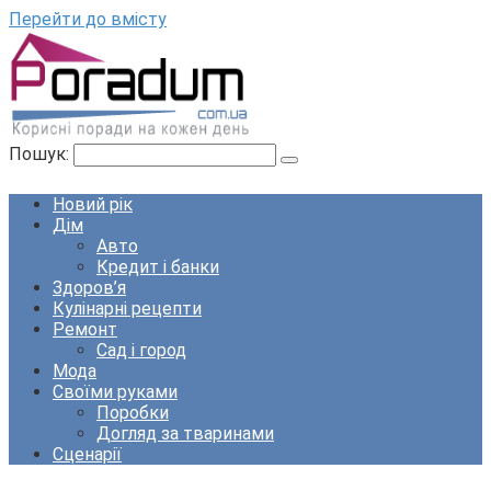
Перейти до вмісту
Пошук:
Новий рік
Дім
Авто
Кредит і банки
Здоров’я
Кулінарні рецепти
Ремонт
Сад і город
Мода
Своїми руками
Поробки
Догляд за тваринами
Сценарії