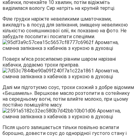
кабачки, почекайте 10 хвилин, потім відіжміть
виділилася вологу. Сир натріть на крупній тертці.
Філе грудки наріжте невеликими шматочками,
викладіть в посуд для запікання, змащену невеликою
кількістю соняшникової олії, як показано на фото. Не
забудьте посолити і посипати спеціями.
Поверх м’яса розсипаємо рівним шаром нарізані
кабачки, додаємо трохи приправ.
Далі ми підготуємо соус, трохи схожий з добре відомим
«Бешамель». Вершкове масло розтопити в сотейнику
на середньому вогні, потім влийте молоко, при цьому
постійно помішуйте масу.
Після цього залишається тільки повільно всипати
борошно, довести соус до однорідної густого стану і