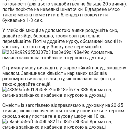
готовності (для цього знадобиться не більше 20 хвилин),
потім поріжте на невеликі шматочки. Відварене м’ясо
також можна помістити в блендер і прокрутити
буквально 1-3 сек.
У глибокій мисці за допомогою вилки роздушіть сир,
додайте яйця, борошно, трохи солі і ретельно
перемішайте. Потім додайте курку, обсмажені овочі і ½
частину тертого сиру. Знову все перемішайте.
Отриману масу викладіть у жаростійкий посуд, змащену
маслом. Залишився кількість нарізаних кабачків
рівномірно викладіть зверху, як показано на фото, а
також додайте спецій.
Ємність із заготівлею відправляємо в духовку на 20-25
хвилин, після закінчення цього часу посипте все тертим
сиром, знову поставте в духову шафу на 10 хв.