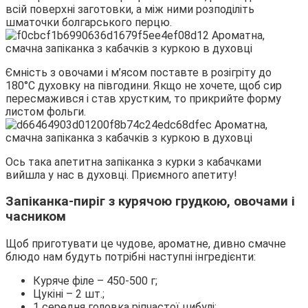
всій поверхні заготовки, а між ними розподіліть
шматочки болгарського перцю.
Ємність з овочами і м’ясом поставте в розігріту до
180°C духовку на півгодини. Якщо не хочете, щоб сир
пересмажився і став хрустким, то прикрийте форму
листом фольги.
Ось така апетитна запіканка з курки з кабачками
вийшла у нас в духовці. Приємного апетиту!
Запіканка-пиріг з курячою грудкою, овочами і
часником
Щоб приготувати це чудове, ароматне, дивно смачне
блюдо нам будуть потрібні наступні інгредієнти:
Куряче філе – 450-500 г;
Цукіні – 2 шт.;
1 середня головка ріпчастої цибулі;