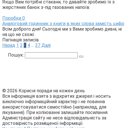
Якщо Вам потрібні стакани, то давайте зробимо їх з
жерстяних банок з-під газованих напоїв
Поробки
0
Аналоговий годинник з книги в яких слова замість цифр
Всім доброго дня! Сьогодні ми з Вами зробимо дивні, ні
на що не схожі
Пагінація записів
Назад
1
2
3
4
…
37
Далі
Пошук:
© 2026 Корисні поради на кожен день
Вся інформація взята з відкритих джерел і носить
виключно інформаційний характер і не повинна
використовуватися самостійно (наприклад, для
лікування). При копіюванні залишайте посилання.
Адміністрація сайту не несе відповідальність за
достовірність розміщеної інформації.