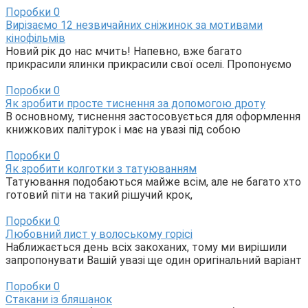
Поробки
0
Вирізаємо 12 незвичайних сніжинок за мотивами
кінофільмів
Новий рік до нас мчить! Напевно, вже багато
прикрасили ялинки прикрасили свої оселі. Пропонуємо
Поробки
0
Як зробити просте тиснення за допомогою дроту
В основному, тиснення застосовується для оформлення
книжкових палітурок і має на увазі під собою
Поробки
0
Як зробити колготки з татуюванням
Татуювання подобаються майже всім, але не багато хто
готовий піти на такий рішучий крок,
Поробки
0
Любовний лист у волоському горісі
Наближається день всіх закоханих, тому ми вирішили
запропонувати Вашій увазі ще один оригінальний варіант
Поробки
0
Стакани із бляшанок