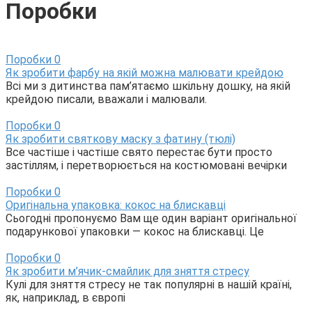
Поробки
Поробки
0
Як зробити фарбу на якій можна малювати крейдою
Всі ми з дитинства пам’ятаємо шкільну дошку, на якій
крейдою писали, вважали і малювали.
Поробки
0
Як зробити святкову маску з фатину (тюлі)
Все частіше і частіше свято перестає бути просто
застіллям, і перетворюється на костюмовані вечірки
Поробки
0
Оригінальна упаковка: кокос на блискавці
Сьогодні пропонуємо Вам ще один варіант оригінальної
подарункової упаковки — кокос на блискавці. Це
Поробки
0
Як зробити м’ячик-смайлик для зняття стресу
Кулі для зняття стресу не так популярні в нашій країні,
як, наприклад, в європі