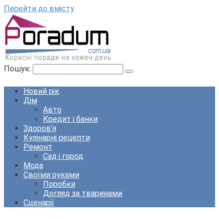
Перейти до вмісту
Пошук:
Новий рік
Дім
Авто
Кредит і банки
Здоров’я
Кулінарні рецепти
Ремонт
Сад і город
Мода
Своїми руками
Поробки
Догляд за тваринами
Сценарії