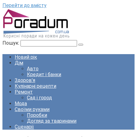
Перейти до вмісту
Пошук:
Новий рік
Дім
Авто
Кредит і банки
Здоров’я
Кулінарні рецепти
Ремонт
Сад і город
Мода
Своїми руками
Поробки
Догляд за тваринами
Сценарії