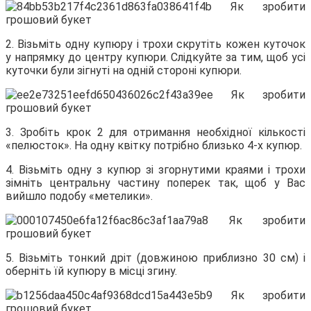
2. Візьміть одну купюру і трохи скрутіть кожен куточок
у напрямку до центру купюри. Слідкуйте за тим, щоб усі
куточки були зігнуті на одній стороні купюри.
3. Зробіть крок 2 для отримання необхідної кількості
«пелюсток». На одну квітку потрібно близько 4-х купюр.
4. Візьміть одну з купюр зі згорнутими краями і трохи
зімніть центральну частину поперек так, щоб у Вас
вийшло подобу «метелики».
5. Візьміть тонкий дріт (довжиною приблизно 30 см) і
оберніть їй купюру в місці згину.