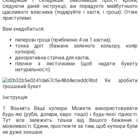
складніше
і складніше. Виконавши прості кроки,
слідуючи даній інструкції, ви порадуєте майбутнього
щасливого власника (подаруйте і квіти, і гроші). Отже
приступимо.
Вам знадобиться:
паперові гроші (приблизно 4 на 1 квітка);
тонка дріт (бажано зеленого кольору, колір
купюри);
декоративна стрічка для квітів;
гілочки з листочками (щоб надати букету
натуральності).
Інструкція
1. Візьміть Ваші купюри. Можете використовувати
будь-які (рублі, долари, євро тощо) і будь-якої гідності.
Тут все залежить тільки від Вашого бажання і
можливості. Єдине, простежте за тим, щоб купюри були
не дуже зношені.