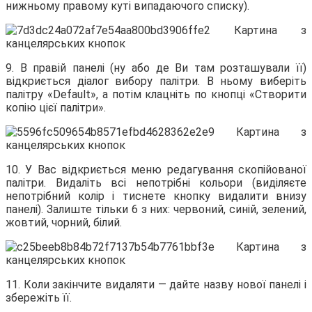
нижньому правому куті випадаючого списку).
9. В правій панелі (ну або де Ви там розташували її)
відкриється діалог вибору палітри. В ньому виберіть
палітру «Default», а потім клацніть по кнопці «Створити
копію цієї палітри».
10. У Вас відкриється меню редагування скопійованої
палітри. Видаліть всі непотрібні кольори (виділяєте
непотрібний колір і тиснете кнопку видалити внизу
панелі). Залиште тільки 6 з них: червоний, синій, зелений,
жовтий, чорний, білий.
11. Коли закінчите видаляти — дайте назву нової панелі і
збережіть її.