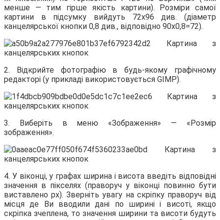
менше — тим гірше якість картини). Розміри самої
картини в підсумку вийдуть 72х96 див. (діаметр
канцелярської кнопки 0,8 див., відповідно 90х0,8=72).
2. Відкрийте фотографію в будь-якому графічному
редакторі (у прикладі використовується GIMP).
3. Виберіть в меню «Зображення» — «Розмір
зображення».
4. У віконці, у графах ширина і висота введіть відповідні
значення в пікселях (праворуч у віконці повинно бути
виставлено px). Зверніть увагу на скріпку праворуч від
місця де Ви вводили дані по ширині і висоті, якщо
скріпка зчеплена, то значення ширини та висоти будуть