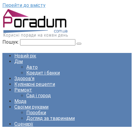
Перейти до вмісту
Пошук:
Новий рік
Дім
Авто
Кредит і банки
Здоров’я
Кулінарні рецепти
Ремонт
Сад і город
Мода
Своїми руками
Поробки
Догляд за тваринами
Сценарії