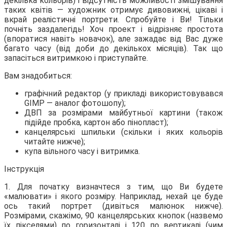
декілька кольорів) і
відсутність можливості змішування
таких квітів — художник отримує дивовижні, цікаві і
вкрай реалістичні портрети. Спробуйте і Ви! Тільки
почніть заздалегідь! Хоч проект і відрізняє простота
(впоратися навіть новачок), але зажадає від Вас дуже
багато часу (від доби до декількох місяців). Так що
запасіться витримкою і приступайте.
Вам знадобиться:
графічний редактор (у прикладі використовувався
GIMP — аналог фотошопу);
ДВП за розмірами майбутньої картини (також
підійде пробка, картон або пінопласт);
канцелярські шпильки (скільки і яких кольорів
читайте нижче);
купа вільного часу і витримка.
Інструкція
1. Для початку визначтеся з тим, що Ви будете
«малювати» і якого розміру. Наприклад, нехай це буде
ось такий портрет (дивіться малюнок нижче).
Розмірами, скажімо, 90 канцелярських кнопок (назвемо
їх пікселями) по горизонталі і 120 по вертикалі (чим