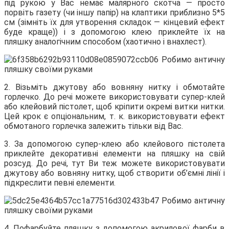
під рукою у Вас немає малярного скотча — просто
порвіть газету (чи іншу папір) на клаптики приблизно 5*5
см (зімніть їх для утворення складок — кінцевий ефект
буде краще)) і з допомогою клею приклейте їх на
пляшку аналогічним способом (хаотично і внахлест).
2. Візьміть джутову або вовняну нитку і обмотайте
горлечко. До речі можете використовувати супер-клей
або клейовий пістолет, щоб кріпити окремі витки нитки.
Цей крок є опціональним, т. к. використовувати ефект
обмотаного горлечка залежить тільки від Вас.
3. За допомогою супер-клею або клейового пістолета
приклейте декоративні елементи на пляшку на свій
розсуд. До речі, тут Ви теж можете використовувати
джутову або вовняну нитку, щоб створити об’ємні лінії і
підкреслити певні елементи.
4. Пофарбуйте пляшку з допомогою акрилової фарби в