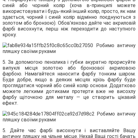
синій або чорний колір (хоча в-принципі можете
використовувати і будь-який інший колір, просто, як нам
здається, чорний і синій колір відмінно поєднуються з
золотом або бронзою). Обов’язково дайте час акриловій
фарбі висохнути, перш ніж переходити до наступного
кроку.
5. За допомогою пензлика і губки акуратно прорисуйте
випуклі місця золотою або бронзової акриловою
фарбою. Намагайтеся наносити фарбу тонким шаром.
Буде добре, якщо в деяких місцях крізь фарбу буде
проглядатися чорний або синій колір основи. Додатково
можете легкими дотиками протерти вже не висохлу
фарбу щіточкою для металу — це створить цікавий
ефект.
5. Дайте час фарбі висохнути і виставляйте Вашу
античну пляшку на чільне місце. Нехай Ваші гості бачать