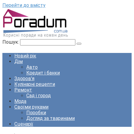
Перейти до вмісту
Пошук:
Новий рік
Дім
Авто
Кредит і банки
Здоров’я
Кулінарні рецепти
Ремонт
Сад і город
Мода
Своїми руками
Поробки
Догляд за тваринами
Сценарії