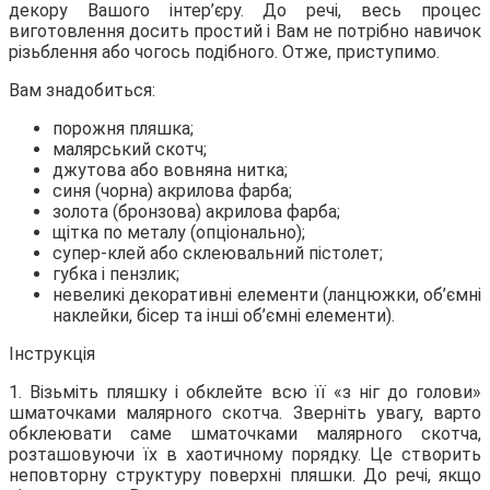
декору Вашого інтер’єру. До речі, весь процес
виготовлення досить простий і
Вам не потрібно навичок
різьблення або чогось подібного. Отже, приступимо.
Вам знадобиться:
порожня пляшка;
малярський скотч;
джутова або вовняна нитка;
синя (чорна) акрилова фарба;
золота (бронзова) акрилова фарба;
щітка по металу (опціонально);
супер-клей або склеювальний пістолет;
губка і пензлик;
невеликі декоративні елементи (ланцюжки, об’ємні
наклейки, бісер та інші об’ємні елементи).
Інструкція
1. Візьміть пляшку і обклейте всю її «з ніг до голови»
шматочками малярного скотча. Зверніть увагу, варто
обклеювати саме шматочками малярного скотча,
розташовуючи їх в хаотичному порядку. Це створить
неповторну структуру поверхні пляшки. До речі, якщо