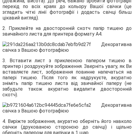
(довжина, висота). До речі, бажано зробити фотографії
перехід по всіх краях до кольору Вашої свічки (це
згладить чіткі лінії фотографії і додасть свічці більш
цікавий вигляд).
2. Приклейте на двосторонній скотч папір тишею до
звичайного листа для принтера формату А4.
3. Вставити лист з приклеєною папером тишею в
принтер і роздрукуйте зображення. Зверніть увагу, як Ви
вставляєте лист, зображення повинне напечаться на
папері тишею. Після того як надрукуєте, акуратно
зніміть папір тишею листа від звичайної паперу (не
забудьте також акуратно видалити двосторонній
скотч).
4. Виріжте зображення, акуратно оберніть його навколо
свічки (друкованою стороною до свічці) і щільно
оберніть папером для випічки в 1 шар.