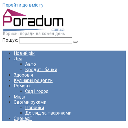
Перейти до вмісту
Пошук:
Новий рік
Дім
Авто
Кредит і банки
Здоров’я
Кулінарні рецепти
Ремонт
Сад і город
Мода
Своїми руками
Поробки
Догляд за тваринами
Сценарії