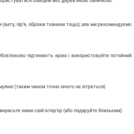
 користуватися олівцем або дерев’яною паличкою.
(вату, пір’я, обрізки тканини тощо), але ми рекомендуємо
 Обов’язково підгинають краю і використовуйте потайний
уліне (таким чином точно нічого не зітреться).
рикрасьте ними свій інтер’єр (або подаруйте близьким).