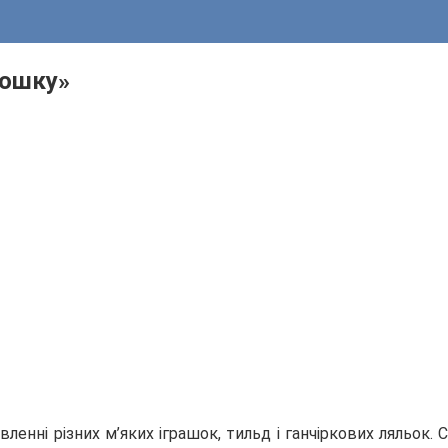
ьошку»
енні різних м’яких іграшок, тильд і ганчіркових ляльок. 