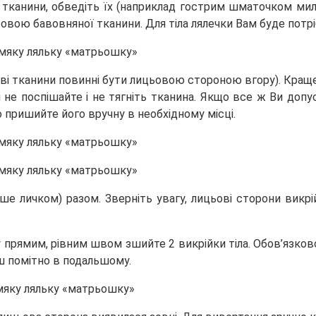
 тканини, обведіть їх (наприклад гострим шматочком мила)
овою бавовняної тканини. Для тіла лялечки Вам буде потрі
идві тканини повинні бути лицьовою стороною вгору). Кр
я не поспішайте і не тягніть тканина. Якщо все ж Ви до
пришийте його вручну в необхідному місці.
іше личком) разом. Зверніть увагу, лицьові сторони викр
 прямим, рівним швом зшийте 2 викрійки тіла. Обов’язко
нш помітно в подальшому.