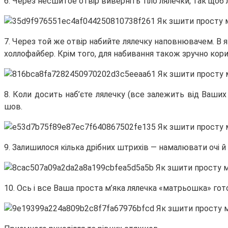
6. Через несшитое отвір виверніть тіло лялечки, так що
7. Через той же отвір набийте лялечку наповнювачем. В я
холлофайбер. Крім того, для набивання також зручно кор
8. Коли досить наб’єте лялечку (все залежить від Ваши
шов.
9. Залишилося кілька дрібних штрихів — намалювати очі й 
10. Ось і все Ваша проста м’яка лялечка «матрьошка» готов