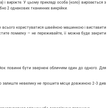
 і виріжте. У цьому прикладі особа (коло) вирізається з
бно 2 однакових тканинних викрійки.
аще всього користуватися швейною машинкою і виставити
пустите помилку — не переживайте, її можна буде закрити
ійок повинні бути звернені обличчям один до одного. Для
во залиште невелику не прошита місце довжиною 2-3 див