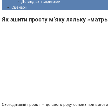
Догляд за тваринами
Сценарії
Як зшити просту м’яку ляльку «матр
Сьогоднішній проект — це свого роду основа при виготовл