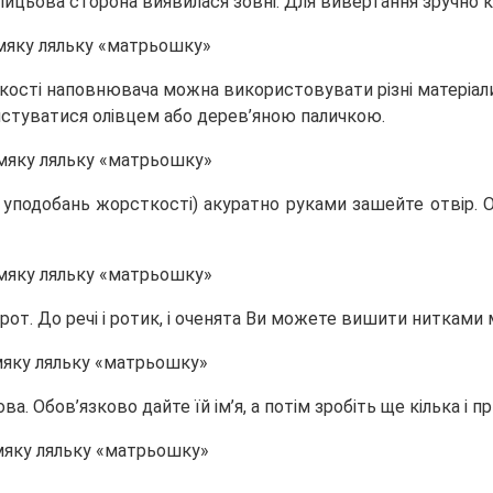
б лицьова сторона виявилася зовні. Для вивертання зручно
кості наповнювача можна використовувати різні матеріали 
истуватися олівцем або дерев’яною паличкою.
х уподобань жорсткості) акуратно руками зашейте отвір.
рот. До речі і ротик, і оченята Ви можете вишити нитками м
а. Обов’язково дайте їй ім’я, а потім зробіть ще кілька і п