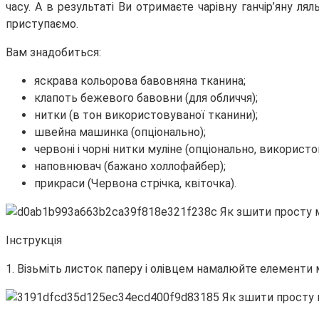
часу. А в результаті Ви отримаєте чарівну ганчір’яну л
приступаємо.
Вам знадобиться:
яскрава кольорова бавовняна тканина;
клапоть бежевого бавовни (для обличчя);
нитки (в тон використовуваної тканини);
швейна машинка (опціонально);
червоні і чорні нитки муліне (опціонально, використо
наповнювач (бажано холлофайбер);
прикраси (Червона стрічка, квіточка).
Інструкція
1. Візьміть листок паперу і олівцем намалюйте елементи 