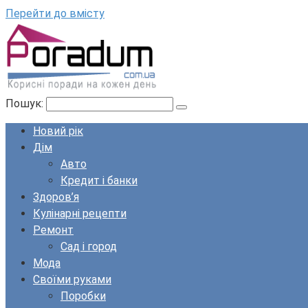
Перейти до вмісту
Пошук:
Новий рік
Дім
Авто
Кредит і банки
Здоров’я
Кулінарні рецепти
Ремонт
Сад і город
Мода
Своїми руками
Поробки