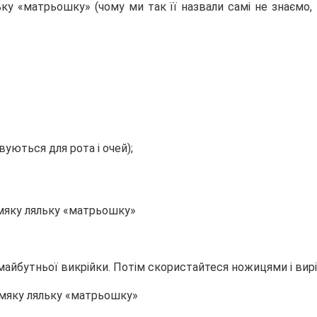
яльку «матрьошку» (чому ми так її назвали самі не
знаємо,
вуються для рота і очей);
майбутньої викрійки. Потім скористайтеся ножицями і вирі