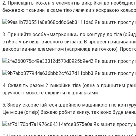
2. Прикладіть кожен з елементів викрійки до необхідної
бежевою тканини, а саме тіло лялечки з яскравою кольор
3. Пришийте особа «матрьошки» по контуру до тіла (об
стібок у вигляді високого зигзага. В процесі пришиванн
декоративним елементом (наприклад квіточкою). Просто 
4. Складіть разом 2 викрійки тіла (одна з пришитим ран
зручності можете скріпити їх шпильками.
5. Знову скористайтеся швейною машинкою і по контуру
Це місце (отвір) бажано робити знизу, так воно буде ме