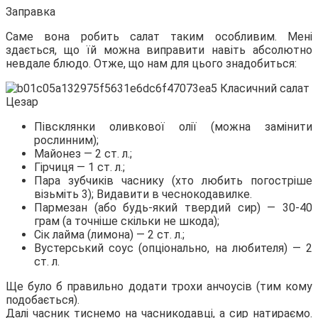
Заправка
Саме вона робить салат таким
особливим. Мені
здається, що їй можна виправити навіть абсолютно
невдале блюдо. Отже, що нам для цього знадобиться:
Півсклянки оливкової олії (можна замінити
рослинним);
Майонез — 2 ст. л.;
Гірчиця — 1 ст. л.;
Пара зубчиків часнику (хто любить погостріше
візьміть 3); Видавити в чеснокодавилке.
Пармезан (або будь-який твердий сир) — 30-40
грам (а точніше скільки не шкода);
Сік лайма (лимона) — 2 ст. л.;
Вустерський соус (опціонально, на любителя) — 2
ст. л.
Ще було б правильно додати трохи анчоусів (тим кому
подобається).
Далі часник тиснемо на часникодавці, а сир натираємо.