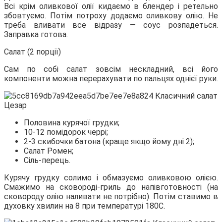
Всі крім оливкової олії кидаємо в блендер і ретельно
збовтуємо. Потім потроху додаємо оливкову олію. Не
треба вливати все відразу — соус розпадеться.
Заправка готова.
Салат (2 порції)
Сам по собі салат зовсім нескладний, всі його
компоненти можна перерахувати по пальцях однієї руки.
Половина курячої грудки;
10-12 помідорок черрі;
2-3 скибочки батона (краще якщо йому дні 2);
Салат Ромен;
Сіль-перець.
Курячу грудку солимо і обмазуємо оливковою олією.
Смажимо на сковороді-гриль до напівготовності (на
сковороду олію наливати не потрібно). Потім ставимо в
духовку хвилин на 8 при температурі 180С.