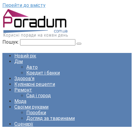
Перейти до вмісту
Пошук:
Новий рік
Дім
Авто
Кредит і банки
Здоров’я
Кулінарні рецепти
Ремонт
Сад і город
Мода
Своїми руками
Поробки
Догляд за тваринами
Сценарії