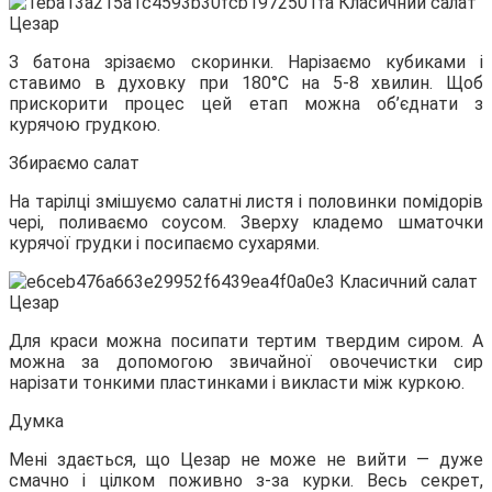
З батона зрізаємо скоринки. Нарізаємо кубиками і
ставимо в духовку при 180°С на 5-8 хвилин. Щоб
прискорити процес цей етап можна об’єднати з
курячою грудкою.
Збираємо салат
На тарілці змішуємо салатні листя і половинки помідорів
чері, поливаємо соусом. Зверху кладемо шматочки
курячої грудки і посипаємо сухарями.
Для краси можна посипати тертим твердим сиром. А
можна за допомогою звичайної овочечистки сир
нарізати тонкими пластинками і викласти між куркою.
Думка
Мені здається, що Цезар не може не вийти — дуже
смачно і цілком поживно з-за курки. Весь секрет,