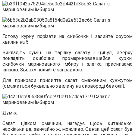
Готову курку порізати на скибочки і залийте соусом
хвилин на 5.
Викладіть суміш на тарілку салату і цибулі, зверху
покладіть скибочки промариновавшейся курки,
скибочки маринованого імбиру і злегка присипаємо
кінзою. Зверху полийте заправкою.
Для прикраси присипте салат смаженим кунжутом
(смажиться буквально хвилину на сковороді без олії).
Думка
Салат цілком смачний, нагадує щось китайське,
наскільки це, звичайно ж, можливо. Однак цей салат був
би краще, якби з нього виключити як мелена, так і