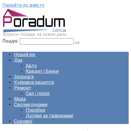
Перейти до вмісту
Пошук:
Новий рік
Дім
Авто
Кредит і банки
Здоров’я
Кулінарні рецепти
Ремонт
Сад і город
Мода
Своїми руками
Поробки
Догляд за тваринами
Сценарії