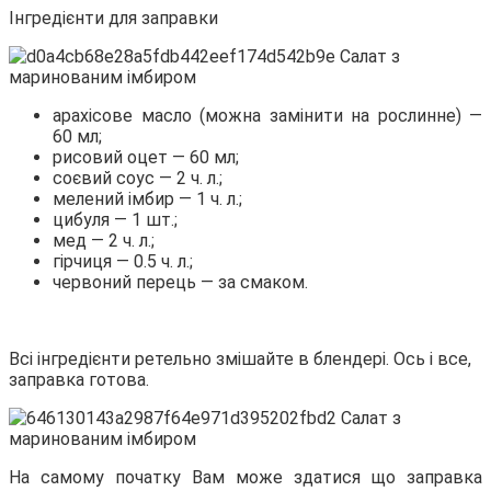
Інгредієнти для заправки
арахісове
масло (можна замінити на рослинне) —
60 мл;
рисовий оцет — 60 мл;
соєвий соус — 2 ч. л.;
мелений імбир — 1 ч. л.;
цибуля — 1 шт.;
мед — 2 ч. л.;
гірчиця — 0.5 ч. л.;
червоний перець — за смаком.
Всі інгредієнти ретельно змішайте в блендері. Ось і все,
заправка готова.
На самому початку Вам може здатися що заправка