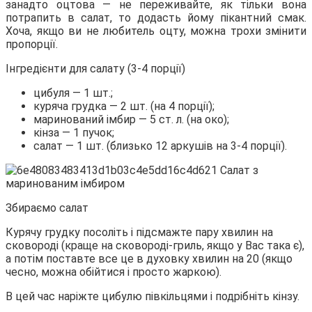
занадто оцтова — не переживайте, як тільки вона
потрапить в салат, то додасть йому пікантний смак.
Хоча, якщо ви не любитель оцту, можна трохи змінити
пропорції.
Інгредієнти для салату (3-4 порції)
цибуля — 1 шт.;
куряча грудка — 2 шт. (на 4 порції);
маринований імбир — 5 ст. л. (на око);
кінза — 1 пучок;
салат — 1 шт. (близько 12 аркушів на 3-4 порції).
Збираємо салат
Курячу грудку посоліть і підсмажте пару хвилин на
сковороді (краще на сковороді-гриль, якщо у Вас така є),
а потім поставте все це в духовку хвилин на 20 (якщо
чесно, можна обійтися і просто жаркою).
В цей час наріжте цибулю півкільцями і подрібніть кінзу.