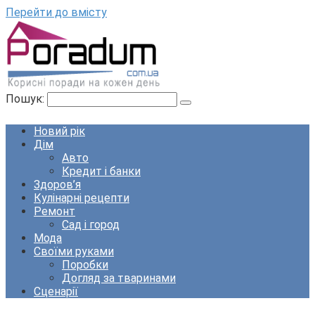
Перейти до вмісту
Пошук:
Новий рік
Дім
Авто
Кредит і банки
Здоров’я
Кулінарні рецепти
Ремонт
Сад і город
Мода
Своїми руками
Поробки
Догляд за тваринами
Сценарії