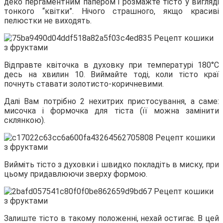
деко пергаментним папером і розмажте тісто у вигляді
тонкого “квітки”. Нічого страшного, якщо красиві
пелюстки не виходять.
Відправте квіточка в духовку при температурі 180°С
десь на хвилин 10. Виймайте тоді, коли тісто краї
почнуть ставати золотисто-коричневими.
Далі Вам потрібно 2 нехитрих пристосування, а саме:
мисочка і формочка для тіста (її можна замінити
склянкою).
Вийміть тісто з духовки і швидко покладіть в миску, при
цьому придавлюючи зверху формою.
Залиште тісто в такому положенні, нехай остигає. В цей