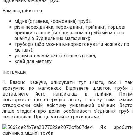
підсвічник з мідних труб.
Вам знадобиться:
мідна (сталева, хромована) труба;
різні перехідники, перехідники, трійники, торцеві
кришки та інше (все це разом з трубами можна
знайти в будівельних магазинах);
труборіз (або можна використовувати ножівку по
металу);
ущільнювальна сантехнічна стрічка;
клей для металу.
Інструкція
1. Власне кажучи, описувати тут нічого, все і так
зрозуміло по малюнках. Відрізаєте шматок труби і
вставляєте його, наприклад, в трійник. Потім
повторюєте цю операцію знову і знову, тим самим
створюючи свій воістину унікальний свічник. Варто
лише згадати про деякі особливості з’єднання труб і
перехідників. Про це читайте трохи нижче.