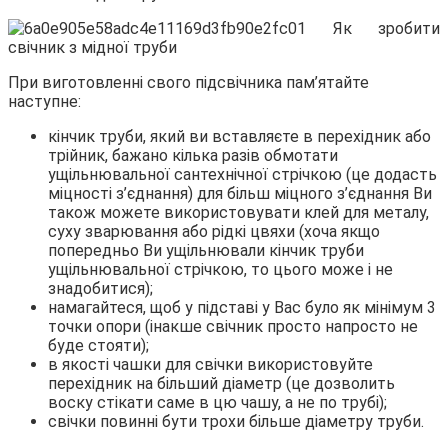
При виготовленні свого підсвічника пам’ятайте
наступне:
кінчик труби, який ви вставляєте в перехідник або
трійник, бажано кілька разів обмотати
ущільнювальної сантехнічної стрічкою (це додасть
міцності з’єднання) для більш міцного з’єднання Ви
також можете використовувати клей для металу,
суху зварювання або рідкі цвяхи (хоча якщо
попередньо Ви ущільнювали кінчик труби
ущільнювальної стрічкою, то цього може і не
знадобитися);
намагайтеся, щоб у підставі у Вас було як мінімум 3
точки опори (інакше свічник просто напросто не
буде стояти);
в якості чашки для свічки використовуйте
перехідник на більший діаметр (це дозволить
воску стікати саме в цю чашу, а не по трубі);
свічки повинні бути трохи більше діаметру труби.