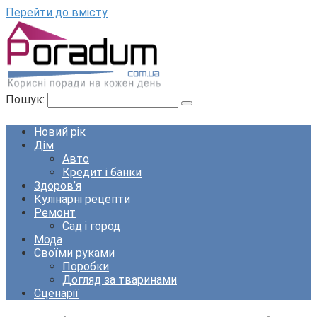
Перейти до вмісту
Пошук:
Новий рік
Дім
Авто
Кредит і банки
Здоров’я
Кулінарні рецепти
Ремонт
Сад і город
Мода
Своїми руками
Поробки
Догляд за тваринами
Сценарії