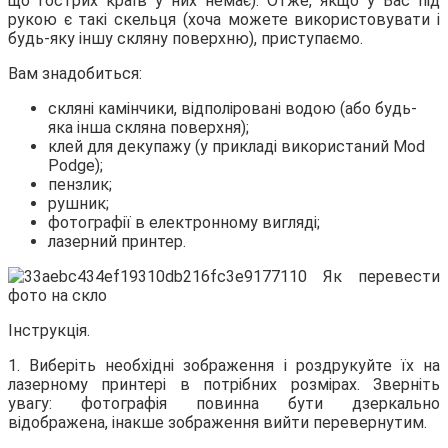
що гострих країв у них
немає). Отже, якщо у Вас під
рукою є такі скельця (хоча можете використовувати і
будь-яку іншу скляну поверхню), приступаємо.
Вам знадобиться:
скляні камінчики, відполіровані водою (або будь-
яка інша скляна поверхня);
клей для декупажу (у прикладі використаний Mod
Podge);
пензлик;
рушник;
фотографії в електронному вигляді;
лазерний принтер.
Інструкція.
1. Виберіть необхідні зображення і роздрукуйте їх на
лазерному принтері в потрібних розмірах. Зверніть
увагу: фотографія повинна бути дзеркально
відображена, інакше зображення вийти перевернутим.