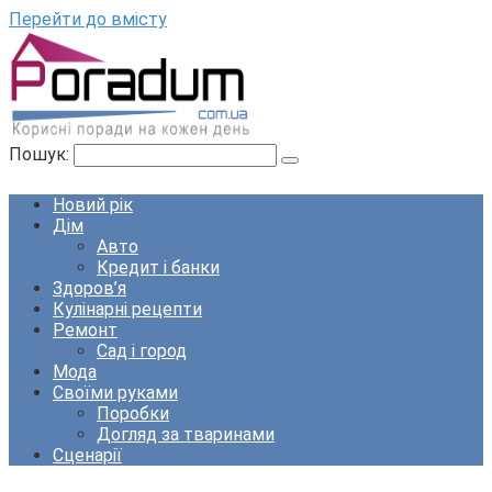
Перейти до вмісту
Пошук:
Новий рік
Дім
Авто
Кредит і банки
Здоров’я
Кулінарні рецепти
Ремонт
Сад і город
Мода
Своїми руками
Поробки
Догляд за тваринами
Сценарії