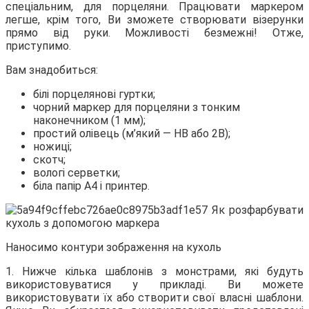
спеціальним, для порцеляни. Працювати маркером
легше, крім того, Ви
зможете створювати візерунки
прямо від руки. Можливості безмежні! Отже,
приступимо.
Вам знадобиться:
білі порцелянові гуртки;
чорний маркер для порцеляни з тонким
наконечником (1 мм);
простий олівець (м’який — HB або 2B);
ножиці;
скотч;
вологі серветки;
біла папір А4 і принтер.
Наносимо контури зображення на кухоль
1. Нижче кілька шаблонів з монстрами, які будуть
використовуватися у прикладі. Ви можете
використовувати їх або створити свої власні шаблони.