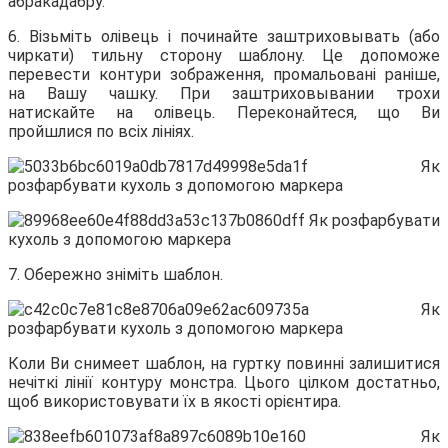
абракадабру.
6. Візьміть олівець і починайте заштриховывать (або
чиркати) тильну сторону шаблону. Це допоможе
перевести контури зображення, промальовані раніше,
на Вашу чашку. При заштриховывании трохи
натискайте на олівець. Переконайтеся, що Ви
пройшлися по всіх лініях.
7. Обережно зніміть шаблон.
Коли Ви снимеет шаблон, на гуртку повинні залишитися
нечіткі лінії контуру монстра. Цього цілком достатньо,
щоб використовувати їх в якості орієнтира.