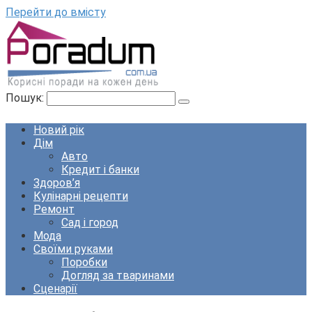
Перейти до вмісту
Пошук:
Новий рік
Дім
Авто
Кредит і банки
Здоров’я
Кулінарні рецепти
Ремонт
Сад і город
Мода
Своїми руками
Поробки
Догляд за тваринами
Сценарії