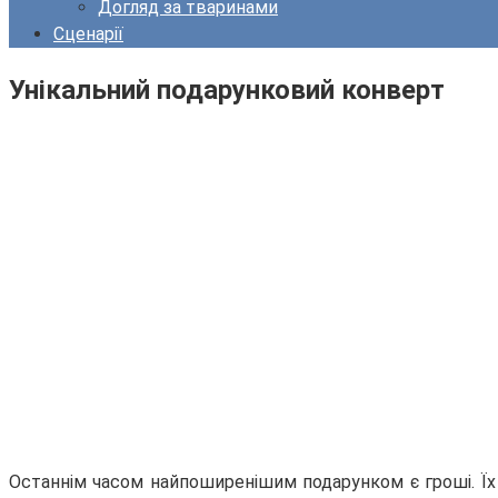
Догляд за тваринами
Сценарії
Унікальний подарунковий конверт
Останнім часом найпоширенішим подарунком є гроші. Їх