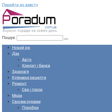
Перейти до вмісту
Пошук:
Новий рік
Дім
Авто
Кредит і банки
Здоров’я
Кулінарні рецепти
Ремонт
Сад і город
Мода
Своїми руками
Поробки