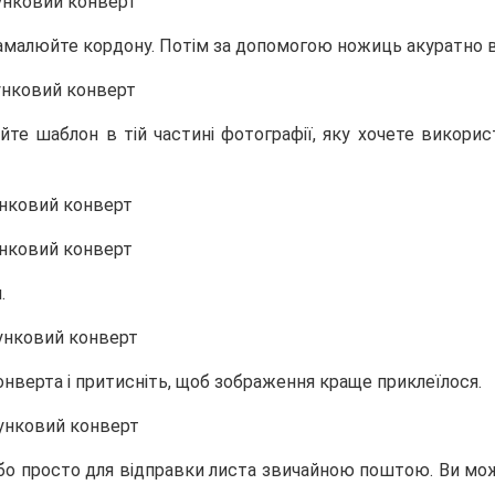
 і намалюйте кордону. Потім за допомогою ножиць акуратно 
айте шаблон в тій частині фотографії, яку хочете викори
.
онверта і притисніть, щоб зображення краще приклеїлося.
бо просто для відправки листа звичайною поштою. Ви може