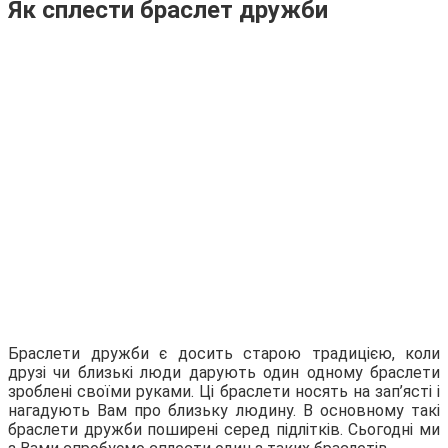
Як сплести браслет дружби
Браслети дружби є досить старою традицією, коли
друзі чи близькі люди дарують один одному браслети
зроблені своїми руками. Ці браслети носять на зап’ясті і
нагадують Вам про близьку людину. В основному такі
браслети дружби поширені серед підлітків. Сьогодні ми