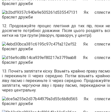
12. Продовжуйте процес плетіння до тих пір, поки не
досягнете потрібної довжини. Після цього розділіть всі
нитки на три групи (ліворуч, праворуч, у центрі).
13. Почніть заплітати кіску. Візьміть крайню праву пасмо
і перекиньте її через середню. Потім візьміть крайню
ліву пасмо і перекиньте її через середню. Продовжуйте
заплітати, чергуючи ліву і праву пасмо, перекидаючи їх
через центральну.