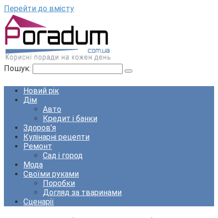
Перейти до вмісту
Пошук:
Новий рік
Дім
Авто
Кредит і банки
Здоров’я
Кулінарні рецепти
Ремонт
Сад і город
Мода
Своїми руками
Поробки
Догляд за тваринами
Сценарії