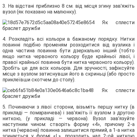
3. На відстані приблизно 8 см. від місця згину зав’яжіть
вузол (як показано на малюнку).
4. Розкладіть всі кольори в бажаному порядку. Нитки
повинні подібно променям розходитися від вузлика і
одна частина повинна бути дзеркально інший (тобто
якщо нитка червоного кольору буде крайньої лівої, і
правої крайньої повинна бути нитка червоного кольору).
Зробіть це для всіх кольорів. Для зручності, зафіксуйте
місце з вузлом затиснувши його в скриньці (або просто
приклеївши скотчем до столу).
5. Починаючи з лівої сторони, візьміть першу нитку (в
прикладі — помаранчева) і зав’яжіть її вузлом з другою
ниткою, (у прикладі — червона). Вузол зав’язуйте
наступним чином: створіть форму «4», причому 2-а
нитка (червона) повинна залишитися прямий, а 1-а нитка
згинається у формі «L», проходить над 2-ой ниткою