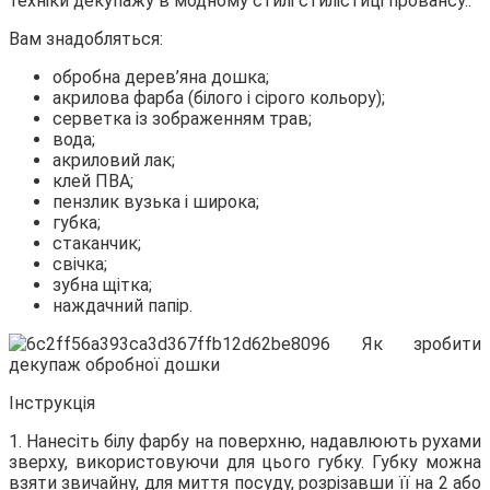
техніки декупажу в
модному стилі стилістиці провансу..
Вам знадобляться:
обробна дерев’яна дошка;
акрилова фарба (білого і сірого кольору);
серветка із зображенням трав;
вода;
акриловий лак;
клей ПВА;
пензлик вузька і широка;
губка;
стаканчик;
свічка;
зубна щітка;
наждачний папір.
Інструкція
1. Нанесіть білу фарбу на поверхню, надавлюють рухами
зверху, використовуючи для цього губку. Губку можна
взяти звичайну, для миття посуду, розрізавши її на 2 або