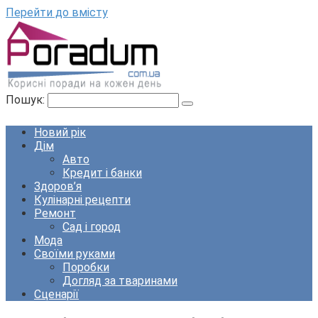
Перейти до вмісту
Пошук:
Новий рік
Дім
Авто
Кредит і банки
Здоров’я
Кулінарні рецепти
Ремонт
Сад і город
Мода
Своїми руками
Поробки
Догляд за тваринами
Сценарії