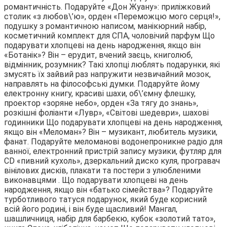
романтичність. Подаруйте «Дон Жуану»: приліжковий
столик «з любов\’ю», орден «Переможцю мого серця!»,
подушку з романтичною написом, манікюрний набір,
косметичний комплект для СПА, чоловічий парфум Що
подарувати хлопцеві на день народження, якщо він
«Ботанік»? Він – ерудит, вчений заєць, книголюб,
відмінник, розумник? Такі хлопці люблять подарунки, які
змусять їх зайвий раз напружити незвичайний мозок,
направлять на філософські думки. Подаруйте йому
електронну книгу, красиві шахи, об\’ємну флешку,
проектор «зоряне небо», орден «За тягу до знань»,
розкішні фоліанти «Лувр», «Світові шедеври», шахові
годинники Що подарувати хлопцеві на день народження,
якщо він «Меломан»? Він – музикант, любитель музики,
фанат. Подаруйте меломанові водонепроникне радіо для
ванної, електронний пристрій запису музики, футляр для
СD «пивний кухоль», дзеркальний диско куля, програвач
вінілових дисків, плакати та постери з улюбленими
виконавцями . Що подарувати хлопцеві на день
народження, якщо він «батько сімейства»? Подаруйте
турботливого татуся подарунок, який буде корисний
всій його родині, і він буде щасливий! Мангал,
шашличниця, набір для барбекю, кубок «золотий тато»,