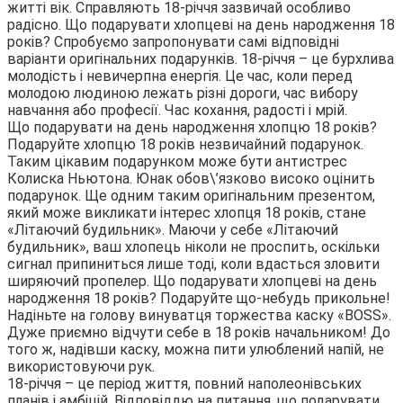
житті вік. Справляють 18-річчя зазвичай особливо
радісно. Що подарувати хлопцеві на день народження 18
років? Спробуємо запропонувати самі відповідні
варіанти оригінальних подарунків. 18-річчя – це бурхлива
молодість і невичерпна енергія. Це час, коли перед
молодою людиною лежать різні дороги, час вибору
навчання або професії. Час кохання, радості і мрій.
Що подарувати на день народження хлопцю 18 років?
Подаруйте хлопцю 18 років незвичайний подарунок.
Таким цікавим подарунком може бути антистрес
Колиска Ньютона. Юнак обов\’язково високо оцінить
подарунок. Ще одним таким оригінальним презентом,
який може викликати інтерес хлопця 18 років, стане
«Літаючий будильник». Маючи у себе «Літаючий
будильник», ваш хлопець ніколи не проспить, оскільки
сигнал припиниться лише тоді, коли вдасться зловити
ширяючий пропелер. Що подарувати хлопцеві на день
народження 18 років? Подаруйте що-небудь прикольне!
Надіньте на голову винуватця торжества каску «BOSS».
Дуже приємно відчути себе в 18 років начальником! До
того ж, надівши каску, можна пити улюблений напій, не
використовуючи рук.
18-річчя – це період життя, повний наполеонівських
планів і амбіцій. Відповіддю на питання, що подарувати