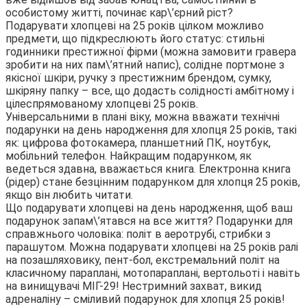
особистому житті, починає кар\’єрний ріст?
Подарувати хлопцеві на 25 років цілком можливо
предмети, що підкреслюють його статус: стильні
годинники престижної фірми (можна замовити гравера
зробити на них пам\’ятний напис), солідне портмоне з
якісної шкіри, ручку з престижним брендом, сумку,
шкіряну папку – все, що додасть солідності амбітному і
цілеспрямованому хлопцеві 25 років.
Універсальними в плані віку, можна вважати технічні
подарунки на день народження для хлопця 25 років, такі
як: цифрова фотокамера, планшетний ПК, ноутбук,
мобільний телефон. Найкращим подарунком, як
ведеться здавна, вважається книга. Електронна книга
(рідер) стане безцінним подарунком для хлопця 25 років,
якщо він любить читати.
Що подарувати хлопцеві на день народження, щоб ваш
подарунок запам\’ятався на все життя? Подарунки для
справжнього чоловіка: політ в аеротрубі, стрибки з
парашутом. Можна подарувати хлопцеві на 25 років ралі
на позашляховику, пент-бол, екстремальний політ на
класичному параплані, мотопараплані, вертольоті і навіть
на винищувачі МІГ-29! Нестримний захват, викид
адреналіну – сміливий подарунок для хлопця 25 років!