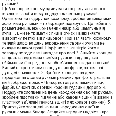
руками?
Щоб по справжньому здивувати і порадувати свого
коханого, зроби йому подарунок своїми руками!
Оригінальний подарунок коханому, зроблений власними
золотими ручками – найкращий подарунок. Це набагато
романтичніше, ніж бритвений набір або шампунь від
лупи. 1. Вмієте тримати спиці в руках, і відрізняєте
виворітну петлю від лицьової? Тоді зв\’язати коханому
теплий шарф на день народження своїми руками не
складе великої праці. Шарф не тільки зігріє його в
холодну погоду, але і нагадає про вас! 2. Зшийте хлопцеві
на день народження своїми руками подушку: він,
обіймаючи її перед сном, обов\’язково згадає про вас!
Вишийте хрестиком на подушечці фрази, зігріваючі
душу, або малюнок. 3. Зробіть хлопцеві на день
народження своїми руками рамочку для фотографії, на
якій зображені разом! Використовуйте намистинки,
фарби, блискітки, стрічки, красиві гудзики, дерево. 4.
Подаруйте хлопцеві на день народження своїми руками,
зроблені підставки під чайні або кавові чашки (вирізані з
пластику, зв\’язані гачком, зшиті з яскравої тканини). 5.
Приготуйте хлопцеві на день народження своїми
руками смачне блюдо. Згадайте народну мудрість про