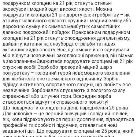
подарунком хлопцеві на 21 рік, стануть стильні
аксесуари і модний одяг високої якості. Можна
подарувати хлопцеві 21 рік дорогу електробритву – як
атрибут чоловічого зрілості, зручний і модний валізу або
дорожню сумку, як символ майбутніх самостійних
далеких подорожей і поїздок. Прекрасним подарунком
хлопцеві на 21 рік стануть спорядження для альпінізму,
дайвінгу, катання на сноуборді, стрільби та інших
активних видів спорту. Все, що зможе його здивувати
або відчути незвичайні захоплюючі враження, він візьме
з захопленням Зважитеся подарувати хлопцеві на 21 рік
спуск на зорбі! Зорб або прозорий міцний шар з
поліуретану – головний герой новомодного захоплення
для любителів екстремального відпочинку. Зорбінг
підійде активного, спортивного людині, що любить все
незвичайне. Зорбонавта спускають з пологого схилу
справжньої або штучної гори. Всередині зорба
створюється відчуття справжнього польоту!
Що подарувати хлопцеві на день народження 25 років
Для чоловіка — це перший значущий і солідний ювілей,
вік, коли підраховуються перші досягнення, підводяться
професійні та особисті підсумки, ставляться нові
завдання і цілі. Що подарувати хлопцеві на 25 років, який
вже відійшов від забав юнацтва, самостійний в