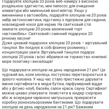
Подаруйте хлопцеві 20 років веб-камеру з високою
роздільною здатністю, міні пилосос для очищення
клавіатури або маленький вентилятор. Якщо у
іменинника є автомобіль, подаруйте хлопцеві на 20 років
набір автокосметики, підстилку з підігрівом для сидіння,
новомодний чохол для керма. На святковий стіл
замовте хлопцеві 20 років величезний торт
«автомобіль». Святковий і смачний подарунок 20
річному ласуни!
Дуже цікавий подарунок хлопцеві 20 років – віртуальний
танцпол. Він поєднує в собі фізичну розминку, і
концентрацію уваги. Віртуальний танцпол подарує
хлопцеві 20 років і всієї зібралася на торжество компанії
море позитиву і веселощів!
Що подарувати хлопцеві на день народження 21 рік? Це
чудовий вік, коли хлопець поступово перетворюється в
зрілого чоловіка. У наш час стало престижно дарувати
іменні сертифікати в модні бутіки, парфумерний відділ
або у фітнес-клуб, басейн, салон краси, сауну. Сертифікат
можна цікаво упакувати: помістити в кіндер-сюрприз
або ж всередині чарівною матрьошки, прикрасити
коробку різнокольоровими бантиками. Що подарувати
хлопцеві на день народження на 21 рік? Бажаним