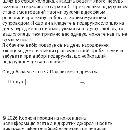
шлях до серця чоловіка. Знайдіть рецепт якого-небудь
смачного і красивого страви. 6. Прекрасним подарунком
стане змонтований твоїми руками відеофільм –
розповідь про вашу любов, з гарним музичним
супроводом. Якщо ви вкладете в подарунок хлопцю на
день народження своїми руками всю душу і любов, то
ваш хлопець теж приємно вас здивує, можете навіть не
сумніватися!
Як бачите, вибір подарунків на день народження
хлопцям, дуже великий і різноманітний! Треба тільки не
забувати при виборі подарунків, що найкращий
подарунок – це ваша любов!
Сподобалася стаття? Поділитися з друзями:
Пошук:
© 2026 Корисні поради на кожен день
Вся інформація взята з відкритих джерел і носить
виключно інформаційний характер і не повинна