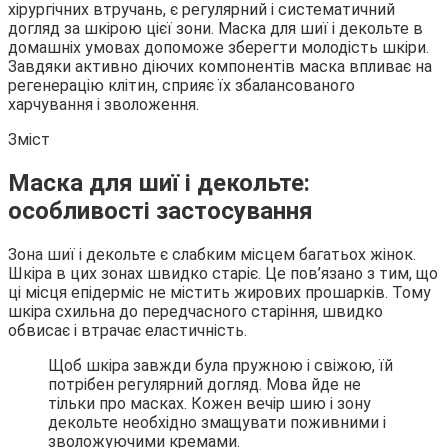
хірургічних втручань, є регулярний і систематичний
догляд за
шкірою цієї зони. Маска для шиї і декольте в
домашніх умовах допоможе зберегти молодість шкіри.
Завдяки активно діючих компонентів маска впливає на
регенерацію клітин, сприяє їх збалансованого
харчування і зволоження.
Зміст
Маска для шиї і декольте:
особливості застосування
Зона шиї і декольте є слабким місцем багатьох жінок.
Шкіра в цих зонах швидко старіє. Це пов’язано з тим, що
ці місця епідерміс не містить жирових прошарків. Тому
шкіра схильна до передчасного старіння, швидко
обвисає і втрачає еластичність.
Щоб шкіра завжди була пружною і свіжою, їй
потрібен регулярний догляд. Мова йде не
тільки про масках. Кожен вечір шию і зону
декольте необхідно змащувати поживними і
зволожуючими кремами.