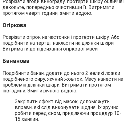
Розрізати ягоди винограду, протерти шкіру обличчя і
декольте, попередньо очистивши її. Витримати
протягом чверті години, змити водою.
Огіркова
Розрізати огірок на часточки і протерти шкіру. Або
подрібнити на тертці, накласти на ділянки шкіри.
Витримати до підсихання огіркової маси.
Бананова
Подрібнити банан, додати до нього 2 великі ложки
подрібненого сиру, яєчний жовток. Масу нанести на
проблемні ділянки шкіри. Витримати протягом
півгодини. Змити річною водою.
Закріпити ефект від масок, допоможуть
вправи, які слід виконувати щодня. Їх зручно
робити перед сном, приділяючи процедур 10-
15 хвилин.