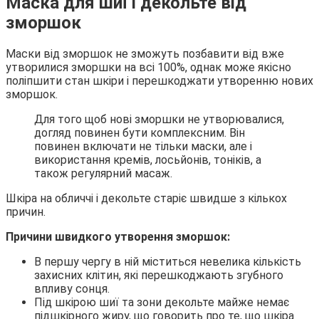
Маска для шиї і декольте від
зморшок
Маски від зморшок не зможуть позбавити від вже
утворилися зморшки на всі 100%, однак може якісно
поліпшити стан шкіри і перешкоджати утворенню нових
зморшок.
Для того щоб нові зморшки не утворювалися,
догляд повинен бути комплексним. Він
повинен включати не тільки маски, але і
використання кремів, лосьйонів, тоніків, а
також регулярний масаж.
Шкіра на обличчі і декольте старіє швидше з кількох
причин.
Причини швидкого утворення зморшок:
В першу чергу в ній міститься невелика кількість
захисних клітин, які перешкоджають згубного
впливу сонця.
Під шкірою шиї та зони декольте майже немає
підшкірного жиру, що говорить про те, що шкіра