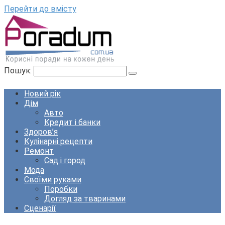
Перейти до вмісту
Пошук:
Новий рік
Дім
Авто
Кредит і банки
Здоров’я
Кулінарні рецепти
Ремонт
Сад і город
Мода
Своїми руками
Поробки
Догляд за тваринами
Сценарії