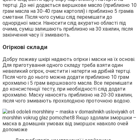
тертці. До неї додається вершкове масло (приблизно 10
грам масла на 30-40 грам картоплі) і приблизно 5 грамів
сметани. Після чого суміш слід перемішати до
однорідної маси. Наносити слід акуратно області під
очима, суміш залишають приблизно на 30 хвилин, після
закінчення часу її змивають.
Огіркові склади
Добру поживу шкірі надають огірки і маски на їх основі.
Для приготування одного складу треба взяти один
невеликий огірок, очистити і натерти на дрібній тертці.
Після чого до нього можна додати приблизно 10 грам
крохмалю і 5 грам вершкового масла. Все перемішати
до консистенції тесту, при необхідності слід додати
крохмалю. Маску наносять приблизно на 20-30 хвилин,
після чого змивають прохолодною проточною водою.