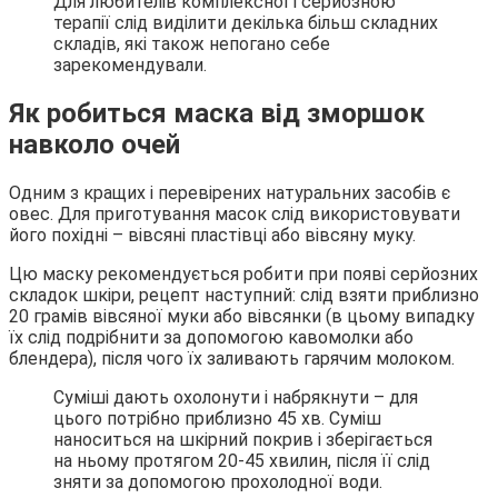
Для любителів комплексної і серйозною
терапії слід виділити декілька більш складних
складів, які також непогано себе
зарекомендували.
Як робиться маска від зморшок
навколо очей
Одним з кращих і перевірених натуральних засобів є
овес. Для приготування масок слід використовувати
його похідні – вівсяні пластівці або вівсяну муку.
Цю маску рекомендується робити при появі серйозних
складок шкіри, рецепт наступний: слід взяти приблизно
20 грамів вівсяної муки або вівсянки (в цьому випадку
їх слід подрібнити за допомогою кавомолки або
блендера), після чого їх заливають гарячим молоком.
Суміші дають охолонути і набрякнути – для
цього потрібно приблизно 45 хв. Суміш
наноситься на шкірний покрив і зберігається
на ньому протягом 20-45 хвилин, після її слід
зняти за допомогою прохолодної води.