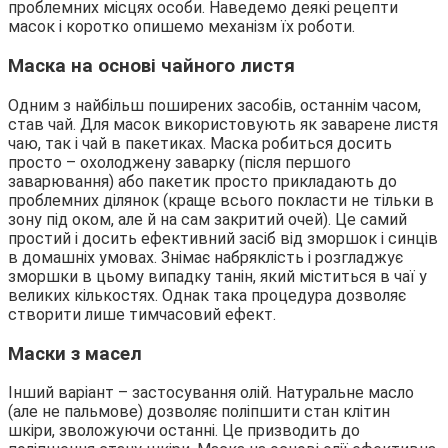
проблемних місцях особи. Наведемо деякі рецепти
масок і коротко опишемо механізм їх роботи.
Маска на основі чайного листя
Одним з найбільш поширених засобів, останнім часом,
став чай. Для масок використовують як заварене листя
чаю, так і чай в пакетиках. Маска робиться досить
просто – охолоджену заварку (після першого
заварювання) або пакетик просто прикладають до
проблемних ділянок (краще всього покласти не тільки в
зону під оком, але й на сам закритий очей). Це самий
простий і досить ефективний засіб від зморшок і синців
в домашніх умовах. Знімає набряклість і розгладжує
зморшки в цьому випадку танін, який міститься в чаї у
великих кількостях. Однак така процедура дозволяє
створити лише тимчасовий ефект.
Маски з масел
Інший варіант – застосування олій. Натуральне масло
(але не пальмове) дозволяє поліпшити стан клітин
шкіри, зволожуючи останні. Це призводить до