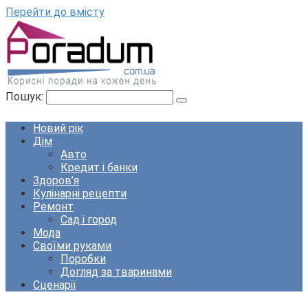
Перейти до вмісту
Пошук:
Новий рік
Дім
Авто
Кредит і банки
Здоров’я
Кулінарні рецепти
Ремонт
Сад і город
Мода
Своїми руками
Поробки
Догляд за тваринами
Сценарії