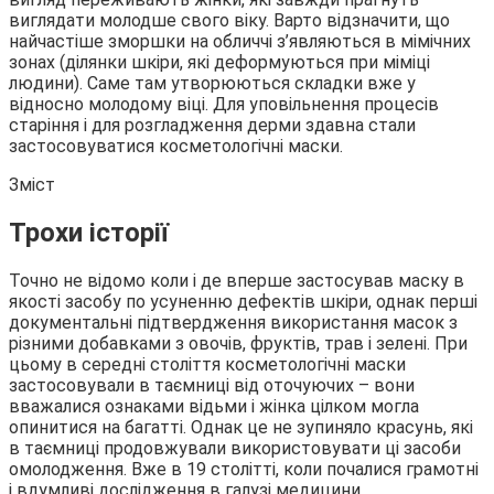
виглядати молодше свого віку. Варто відзначити, що
найчастіше зморшки на обличчі з’являються в мімічних
зонах (ділянки шкіри,
які деформуються при міміці
людини). Саме там утворюються складки вже у
відносно молодому віці. Для уповільнення процесів
старіння і для розгладження дерми здавна стали
застосовуватися косметологічні маски.
Зміст
Трохи історії
Точно не відомо коли і де вперше застосував маску в
якості засобу по усуненню дефектів шкіри, однак перші
документальні підтвердження використання масок з
різними добавками з овочів, фруктів, трав і зелені. При
цьому в середні століття косметологічні маски
застосовували в таємниці від оточуючих – вони
вважалися ознаками відьми і жінка цілком могла
опинитися на багатті. Однак це не зупиняло красунь, які
в таємниці продовжували використовувати ці засоби
омолодження. Вже в 19 столітті, коли почалися грамотні
і вдумливі дослідження в галузі медицини.