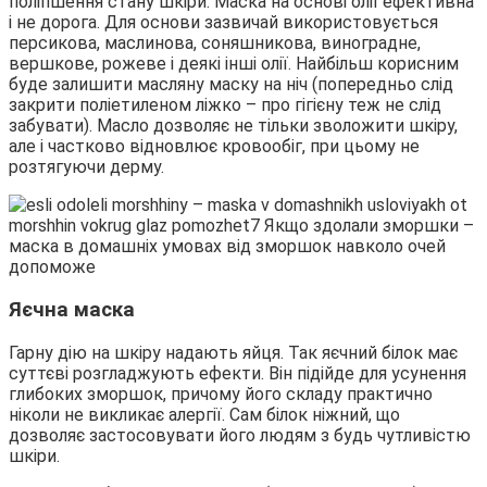
поліпшення стану шкіри. Маска на основі олії ефективна
і не дорога. Для основи зазвичай використовується
персикова, маслинова, соняшникова, виноградне,
вершкове, рожеве і деякі інші олії. Найбільш корисним
буде залишити масляну маску на ніч (попередньо слід
закрити поліетиленом ліжко – про гігієну теж не слід
забувати). Масло дозволяє не тільки зволожити шкіру,
але і частково відновлює кровообіг, при цьому не
розтягуючи дерму.
Яєчна маска
Гарну дію на шкіру надають яйця. Так яєчний білок має
суттєві розгладжують ефекти. Він підійде для усунення
глибоких зморшок, причому його складу практично
ніколи не викликає алергії. Сам білок ніжний, що
дозволяє застосовувати його людям з будь чутливістю
шкіри.