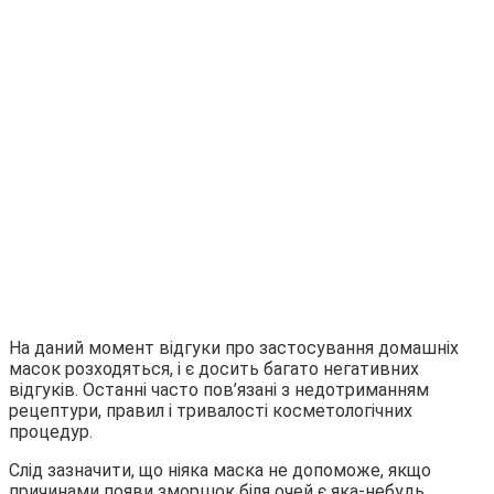
На даний момент відгуки про застосування домашніх
масок розходяться, і є досить багато негативних
відгуків. Останні часто пов’язані з недотриманням
рецептури, правил і тривалості косметологічних
процедур.
Слід зазначити, що ніяка маска не допоможе, якщо
причинами появи зморшок біля очей є яка-небудь