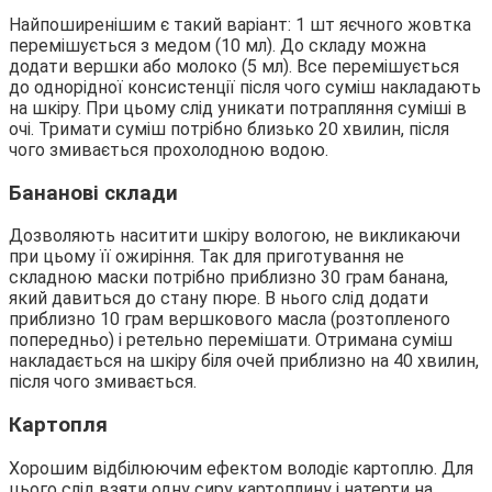
Найпоширенішим є такий варіант: 1 шт яєчного жовтка
перемішується з медом (10 мл). До складу можна
додати вершки або молоко (5 мл). Все перемішується
до однорідної консистенції після чого суміш накладають
на шкіру. При цьому слід уникати потрапляння суміші в
очі. Тримати суміш потрібно близько 20 хвилин, після
чого змивається прохолодною водою.
Бананові склади
Дозволяють наситити шкіру вологою, не викликаючи
при цьому її ожиріння. Так для приготування не
складною маски потрібно приблизно 30 грам банана,
який давиться до стану пюре. В нього слід додати
приблизно 10 грам вершкового масла (розтопленого
попередньо) і ретельно перемішати. Отримана суміш
накладається на шкіру біля очей приблизно на 40 хвилин,
після чого змивається.
Картопля
Хорошим відбілюючим ефектом володіє картоплю. Для
цього слід взяти одну сиру картоплину і натерти на