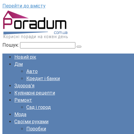
Перейти до вмісту
Пошук:
Новий рік
Дім
Авто
Кредит і банки
Здоров’я
Кулінарні рецепти
Ремонт
Сад і город
Мода
Своїми руками
Поробки