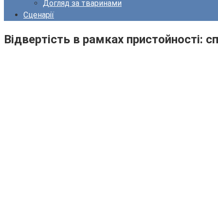
Догляд за тваринами
Сценарії
Відвертість в рамках пристойності: с