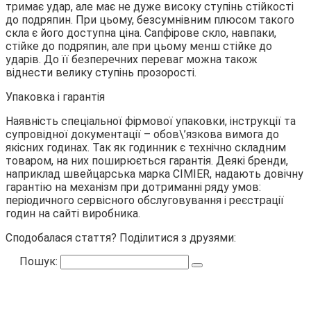
тримає удар, але має не дуже високу ступінь стійкості
до подряпин. При цьому, безсумнівним плюсом такого
скла є його доступна ціна. Сапфірове скло, навпаки,
стійке до подряпин, але при цьому менш стійке до
ударів. До її безперечних переваг можна також
віднести велику ступінь прозорості.
Упаковка і гарантія
Наявність спеціальної фірмової упаковки, інструкції та
супровідної документації – обов\’язкова вимога до
якісних годинах. Так як годинник є технічно складним
товаром, на них поширюється гарантія. Деякі бренди,
наприклад швейцарська марка CIMIER, надають довічну
гарантію на механізм при дотриманні ряду умов:
періодичного сервісного обслуговування і реєстрації
годин на сайті виробника.
Сподобалася стаття? Поділитися з друзями:
Пошук: