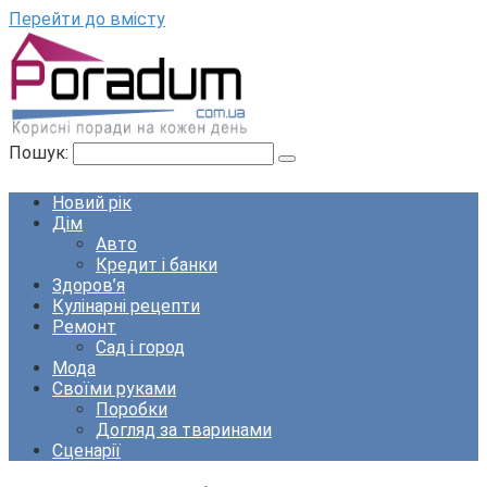
Перейти до вмісту
Пошук:
Новий рік
Дім
Авто
Кредит і банки
Здоров’я
Кулінарні рецепти
Ремонт
Сад і город
Мода
Своїми руками
Поробки
Догляд за тваринами
Сценарії