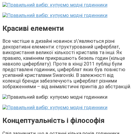
Красиві елементи
Все частіше в дизайні новинок з\’являються різні
декоративні елементи: структурований циферблат,
використання великої кількості кристалів та інші. Як
правило, камінням прикрашають безель годин (кільце
навколо циферблату). Проте в кінці 2011 публіці були
представлені годинник, циферблат яких був повністю
усипаний кристалами Swarovski. В залежності від
колекції бренди забезпечують циферблат різними
зображеннями – від анімалістичні принтів до абстракцій.
Концептуальність і філософія
Слід зазначити, що в останні кілька років годинники