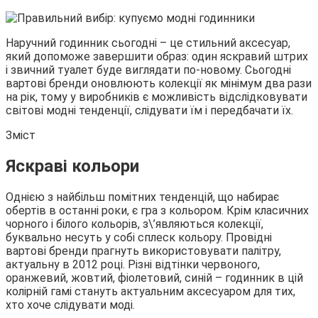
Наручний годинник сьогодні – це стильний аксесуар,
який допоможе завершити образ: один яскравий штрих
і звичний туалет буде виглядати по-новому. Сьогодні
вартові бренди оновлюють колекції як мінімум два рази
на рік, тому у виробників є можливість відслідковувати
світові модні тенденції, слідувати їм і передбачати їх.
Зміст
Яскраві кольори
Однією з найбільш помітних тенденцій, що набирає
обертів в останні роки, є гра з кольором. Крім класичних
чорного і білого кольорів, з\’являються колекції,
буквально несуть у собі сплеск кольору. Провідні
вартові бренди прагнуть використовувати палітру,
актуальну в 2012 році. Різні відтінки червоного,
оранжевий, жовтий, фіолетовий, синій – годинник в цій
колірній гамі стануть актуальним аксесуаром для тих,
хто хоче слідувати моді.