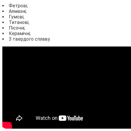
Фетрові;
Алмазні;
Гумові;
Титанові;
Пісочні;
Керамічні;
З твердого сплаву.