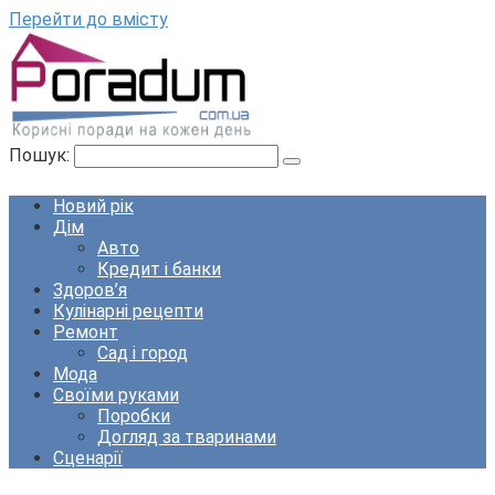
Перейти до вмісту
Пошук:
Новий рік
Дім
Авто
Кредит і банки
Здоров’я
Кулінарні рецепти
Ремонт
Сад і город
Мода
Своїми руками
Поробки
Догляд за тваринами
Сценарії