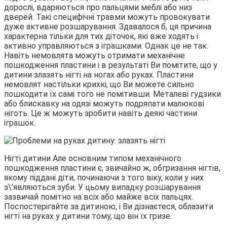
дорослі, вдаряються про пальцями меблі або низ
дверей. Такі специфічні травми можуть провокувати
дуже активне розшарування. Здавалося б, ця причина
характерна тільки для тих діточок, які вже ходять і
активно управляються з іграшками. Однак це не так.
Навіть немовлята можуть отримати механічне
пошкодження пластини і в результаті Ви помітите, що у
дитини злазять нігті на ногах або руках. Пластини
немовлят настільки крихкі, що Ви можете сильно
пошкодити їх самі того не помітивши. Металеві гудзики
або блискавку на одязі можуть подряпати малюкові
ніготь. Це ж можуть зробити навіть деякі частини
іграшок.
Нігті дитини Але основним типом механічного
пошкодження пластини є, звичайно ж, обгризання нігтів,
якому піддані діти, починаючи з того віку, коли у них
з\’являються зуби. У цьому випадку розшарування
зазвичай помітно на всіх або майже всіх пальцях.
Поспостерігайте за дитиною, і Ви дізнаєтеся, облазити
нігті на руках у дитини тому, що він їх гризе.