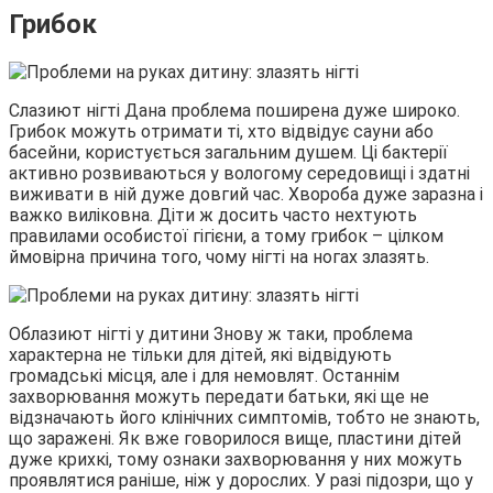
Грибок
Слазиют нігті Дана проблема поширена дуже широко.
Грибок можуть отримати ті, хто відвідує сауни або
басейни, користується загальним душем. Ці бактерії
активно розвиваються у вологому середовищі і здатні
виживати в ній дуже довгий час. Хвороба дуже заразна і
важко виліковна. Діти ж досить часто нехтують
правилами особистої гігієни, а тому грибок – цілком
ймовірна причина того, чому нігті на ногах злазять.
Облазиют нігті у дитини Знову ж таки, проблема
характерна не тільки для дітей, які відвідують
громадські місця, але і для немовлят. Останнім
захворювання можуть передати батьки, які ще не
відзначають його клінічних симптомів, тобто не знають,
що заражені. Як вже говорилося вище, пластини дітей
дуже крихкі, тому ознаки захворювання у них можуть
проявлятися раніше, ніж у дорослих. У разі підозри, що у