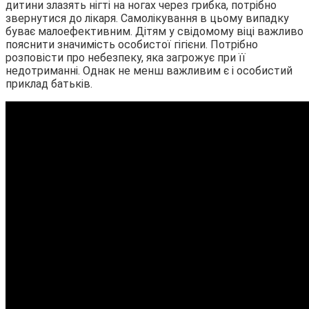
дитини злазять нігті на ногах через грибка, потрібно
звернутися до лікаря. Самолікування в цьому випадку
буває малоефективним. Дітям у свідомому віці важливо
пояснити значимість особистої гігієни. Потрібно
розповісти про небезпеку, яка загрожує при її
недотриманні. Однак не менш важливим є і особистий
приклад батьків.