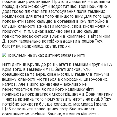
поживними речовинами. Проте в зимовий – весняний
період цього може бути недостатньо, тоді необхідно
додатково підключати застосування полівітамінних
комплексів для дітей того чи іншого віку. Для того, щоб
поповнити запас кальцію в організмі в їжу потрібно в
більшій кількості вживати молоко, сири, кисломолочні
продукти і т. п. Однак важливо знати, що кальцій
повністю засвоюється тільки в комплексі з вітаміном
Д, тому паралельно потрібно вводити в раціон їжу,
багату їм, наприклад, крупи, горіхи.
Нігті дитини Крупи, до речі, багаті вітамінами групи В і А.
Крім того, вітамінами А і Е багаті злакові, хліб,
соняшникова та вершкове масло. Вітамін С в тому чи
іншому кількості міститься в смородині, цитрусових,
капусті. Але з його вживанням важливо не
перестаратися, так як при його надлишку нігті
починають покриватися мікротріщинами. Брак пектину
– часта причина того, чому злазить ніготь на руці. У їжу
потрібно вживати більше холодцю, мармелад і желе.
Щоб поповнити запас цинку потрібно вживати
соняшникове насіння і банани, а велика кількість