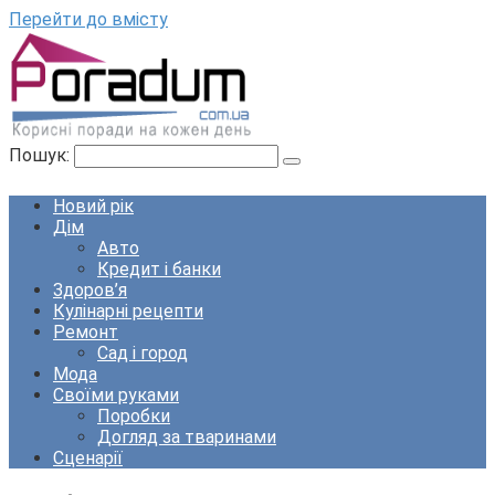
Перейти до вмісту
Пошук:
Новий рік
Дім
Авто
Кредит і банки
Здоров’я
Кулінарні рецепти
Ремонт
Сад і город
Мода
Своїми руками
Поробки
Догляд за тваринами
Сценарії