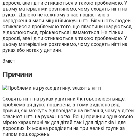
дорослі, але і діти стикаються з такою проблемою. У
цьому матеріалі ми розглянемо, чому сходять нігті на
руках…
Далеко не кожному з нас пощастило з
народження мати міцні блискучі нігті. Більшість людей
стикалися з проблемою того, що пластини шаруються,
відколюються, тріскаються і ламаються. Не тільки
дорослі, але і діти стикаються з такою проблемою. У
цьому матеріалі ми розглянемо, чому сходять нігті на
руках або ногах у дитини.
Зміст
Причини
Сходять нігті на руках у дитини Як говорилося вище,
проблема ця дуже поширена, а тому виділено ряд
причин, які можуть відповідати на питання, чому у дітей
слазиют нігті на руках і ногах. Всі ці причини однаковою
мірою характерні як для дітей так і для підлітків і для
дорослих. Їх можна розділити на три великі групи за
типом пошкоджень: