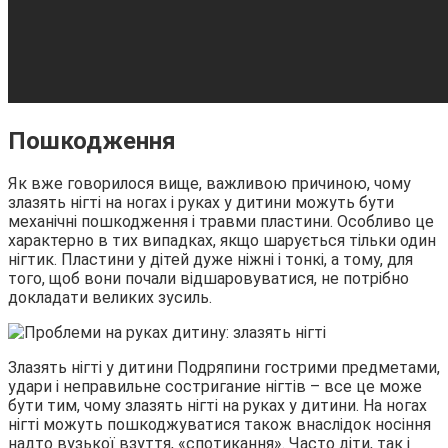
Пошкодження
Як вже говорилося вище, важливою причиною, чому
злазять нігті на ногах і руках у дитини можуть бути
механічні пошкодження і травми пластини. Особливо це
характерно в тих випадках, якщо шарується тільки один
нігтик. Пластини у дітей дуже ніжні і тонкі, а тому, для
того, щоб вони почали відшаровуватися, не потрібно
докладати великих зусиль.
Злазять нігті у дитини Подряпини гострими предметами,
удари і неправильне состригание нігтів – все це може
бути тим, чому злазять нігті на руках у дитини. На ногах
нігті можуть пошкоджуватися також внаслідок носіння
надто вузької взуття, «спотикання». Часто діти, так і