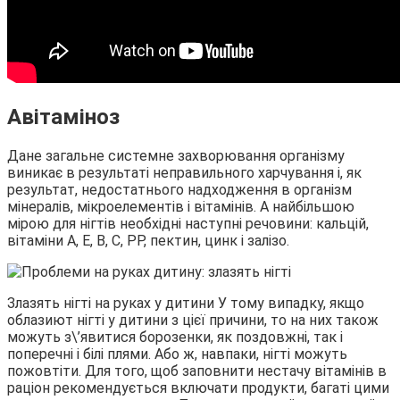
Авітаміноз
Дане загальне системне захворювання організму
виникає в результаті неправильного харчування і, як
результат, недостатнього надходження в організм
мінералів, мікроелементів і вітамінів. А найбільшою
мірою для нігтів необхідні наступні речовини: кальцій,
вітаміни А, Е, В, С, РР, пектин, цинк і залізо.
Злазять нігті на руках у дитини У тому випадку, якщо
облазиют нігті у дитини з цієї причини, то на них також
можуть з\’явитися борозенки, як поздовжні, так і
поперечні і білі плями. Або ж, навпаки, нігті можуть
пожовтіти. Для того, щоб заповнити нестачу вітамінів в
раціон рекомендується включати продукти, багаті цими