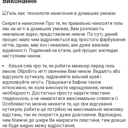
Виконання
Секрети нанесення Про те, як правильно наносити гель
лак на нігті в домашніх умовах, Вам розповість
навчальне відео, представлене нижче. По суті, даний
процес мало чим відрізняється від простого фарбування
нігтів, однак, має хоч і невеликі, але дуже важливі
відмінності. Поділений на етапи, цей процес виглядає
наступним чином.
Кілька слів про те, як робити манікюр перед гель
лаком. Обробіть нігті звичним Вам чином. Видаліть або
відсуньте кутикулу, підрівняйте вільний край і
відполіруйте ніготь. Працювати бафом також
інтенсивно, як коли виконуєте нарощування, немає
необхідності. Достатньо просто надати пластини
гладенькою, а не намагатися максимально спиляти її.
Особливістю можна назвати те, що при відсуванні
кутикули, робити це потрібно на максимально можливу
відстань, так як покриття дуже довговічне. Відповідно,
чим ближче до шкіри Ви накрасите пластини, тим довше
не буде видно межу відростання;