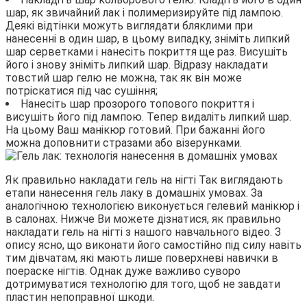
шар, як звичайний лак і полимеризируйте під лампою.
Деякі відтінки можуть виглядати бляклими при
нанесенні в один шар, в цьому випадку, зніміть липкий
шар серветками і нанесіть покриття ще раз. Висушіть
його і знову зніміть липкий шар. Відразу накладати
товстий шар гелю не можна, так як він може
потріскатися під час сушіння;
Нанесіть шар прозорого топового покриття і
висушіть його під лампою. Тепер видаліть липкий шар.
На цьому Ваш манікюр готовий. При бажанні його
можна доповнити стразами або візерунками.
Як правильно накладати гель на нігті Так виглядають
етапи нанесення гель лаку в домашніх умовах. За
аналогічною технологією виконується гелевий манікюр і
в салонах. Нижче Ви можете дізнатися, як правильно
накладати гель на нігті з нашого навчального відео. З
опису ясно, що виконати його самостійно під силу навіть
тим дівчатам, які мають лише поверхневі навички в
поераске нігтів. Однак дуже важливо суворо
дотримуватися технологію для того, щоб не завдати
пластин непоправної шкоди.