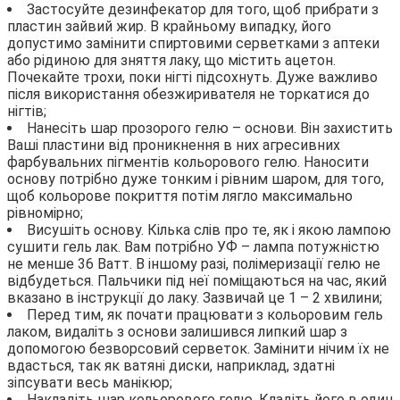
Застосуйте дезинфекатор для того, щоб прибрати з
пластин зайвий жир. В крайньому випадку, його
допустимо замінити спиртовими серветками з аптеки
або рідиною для зняття лаку, що містить ацетон.
Почекайте трохи, поки нігті підсохнуть. Дуже важливо
після використання обезжиривателя не торкатися до
нігтів;
Нанесіть шар прозорого гелю – основи. Він захистить
Ваші пластини від проникнення в них агресивних
фарбувальних пігментів кольорового гелю. Наносити
основу потрібно дуже тонким і рівним шаром, для того,
щоб кольорове покриття потім лягло максимально
рівномірно;
Висушіть основу. Кілька слів про те, як і якою лампою
сушити гель лак. Вам потрібно УФ – лампа потужністю
не менше 36 Ватт. В іншому разі, полімеризації гелю не
відбудеться. Пальчики під неї поміщаються на час, який
вказано в інструкції до лаку. Зазвичай це 1 – 2 хвилини;
Перед тим, як почати працювати з кольоровим гель
лаком, видаліть з основи залишився липкий шар з
допомогою безворсовий серветок. Замінити нічим їх не
вдасться, так як ватяні диски, наприклад, здатні
зіпсувати весь манікюр;
Накладіть шар кольорового гелю. Кладіть його в один