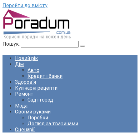
Перейти до вмісту
Пошук:
Новий рік
Дім
Авто
Кредит і банки
Здоров’я
Кулінарні рецепти
Ремонт
Сад і город
Мода
Своїми руками
Поробки
Догляд за тваринами
Сценарії