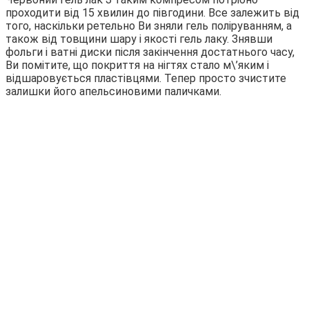
проходити від 15 хвилин до півгодини. Все залежить від
того, наскільки ретельно Ви зняли гель поліруванням, а
також від товщини шару і якості гель лаку. Знявши
фольги і ватні диски після закінчення достатнього часу,
Ви помітите, що покриття на нігтях стало м\’яким і
відшаровується пластівцями. Тепер просто зчистите
залишки його апельсиновими паличками.