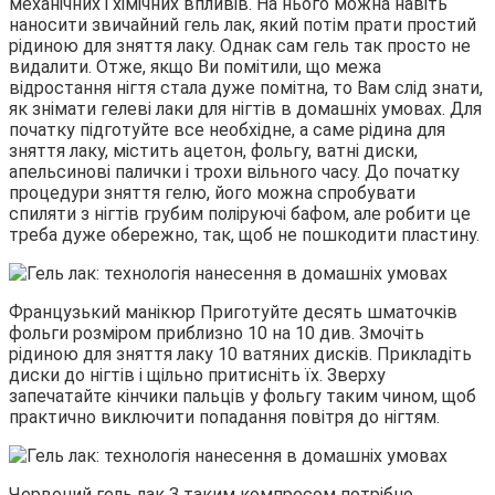
механічних і хімічних впливів. На нього можна навіть
наносити звичайний гель лак, який потім прати простий
рідиною для зняття лаку. Однак сам гель так просто не
видалити. Отже, якщо Ви помітили, що межа
відростання нігтя стала дуже помітна, то Вам слід знати,
як знімати гелеві лаки для нігтів в домашніх умовах. Для
початку підготуйте все необхідне, а саме рідина для
зняття лаку, містить ацетон, фольгу, ватні диски,
апельсинові палички і трохи вільного часу. До початку
процедури зняття гелю, його можна спробувати
спиляти з нігтів грубим поліруючі бафом, але робити це
треба дуже обережно, так, щоб не пошкодити пластину.
Французький манікюр Приготуйте десять шматочків
фольги розміром приблизно 10 на 10 див. Змочіть
рідиною для зняття лаку 10 ватяних дисків. Прикладіть
диски до нігтів і щільно притисніть їх. Зверху
запечатайте кінчики пальців у фольгу таким чином, щоб
практично виключити попадання повітря до нігтям.
Червоний гель лак З таким компресом потрібно