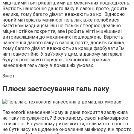
міцнішими і витривалішими до механічних пошкоджень.
Вартість нанесення даного лаку в салоні, проте, досить
велика, тому багато дівчат вважають за кр…
Відносно
новий матеріал в манікюрі гель лак вже полюбився
багатьом модницям. Він не тільки створює ідеально
міцне і стійке покриття, але і робить нігті міцнішими і
витривалішими до механічних пошкоджень. Вартість
нанесення даного лаку в салоні, проте, досить велика,
тому багато дівчат вважають за краще фарбувати їм
нігті самостійно. У зв\’язку з цим, в даному матеріалі
будуть розглянуті порядок, технологія і правила
нанесення гель лаку в домашніх умовах.
Зміст
Плюси застосування гель лаку
Технології нанесення Чому ж дане покриття заслужила
на таку популярність? В основному, своєї неймовірною
стійкістю. В сучасному ритмі життя, коли може просто
не бути часу на щоденне оновлення манікюру, він просто