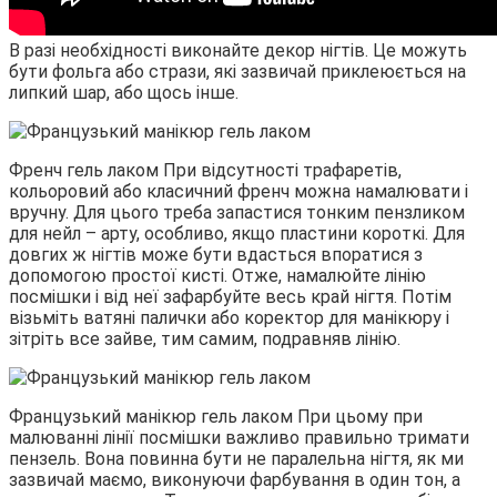
В разі необхідності виконайте декор нігтів. Це можуть
бути фольга або стрази, які зазвичай приклеюється на
липкий шар, або щось інше.
Френч гель лаком При відсутності трафаретів,
кольоровий або класичний френч можна намалювати і
вручну. Для цього треба запастися тонким пензликом
для нейл – арту, особливо, якщо пластини короткі. Для
довгих ж нігтів може бути вдасться впоратися з
допомогою простої кисті. Отже, намалюйте лінію
посмішки і від неї зафарбуйте весь край нігтя. Потім
візьміть ватяні палички або коректор для манікюру і
зітріть все зайве, тим самим, подравняв лінію.
Французький манікюр гель лаком При цьому при
малюванні лінії посмішки важливо правильно тримати
пензель. Вона повинна бути не паралельна нігтя, як ми
зазвичай маємо, виконуючи фарбування в один тон, а