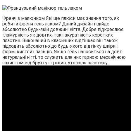
Френч з малюнком Які ще плюси має знання того, як
робити френч гель лаком? Даний дизайн підійде
абсолютно будь-якій довжині нігтя. Добре підкреслює
гламурність як довгих, так і акуратність коротких
пластин. Виконаний в класичних відтінках він також
підходить абсолютно до будь-якого відтінку шкіри і
формі кистей і пальців. Якщо гель наноситься на довгі
натуральні нігті, то служить для них гарною механічною
захистом від брухту і тріщин, утолщая пластину.