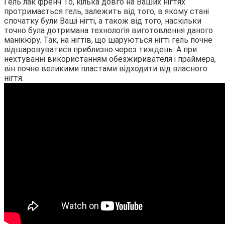
Гель лак френч То, кілька довго на Ваших нігтях
протримається гель, залежить від того, в якому стані
спочатку були Ваші нігті, а також від того, наскільки
точно була дотримана технологія виготовлення даного
манікюру. Так, на нігтів, що шаруються нігті гель почне
відшаровуватися приблизно через тиждень. А при
нехтуванні використанням обезжиривателя і праймера,
він почне великими пластами відходити від власного
нігтя.