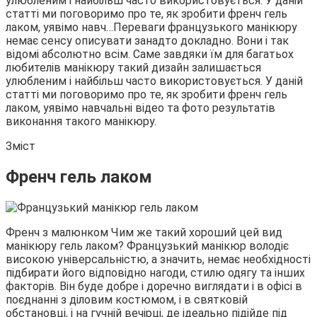
улюбленим і найбільш часто використовується. У даній
статті ми поговоримо про те, як зробити френч гель
лаком, уявімо навч…
Переваги французького манікюру
немає сенсу описувати занадто докладно. Вони і так
відомі абсолютно всім. Саме завдяки їм для багатьох
любителів манікюру такий дизайн залишається
улюбленим і найбільш часто використовується. У даній
статті ми поговоримо про те, як зробити френч гель
лаком, уявімо навчальні відео та фото результатів
виконання такого манікюру.
Зміст
Френч гель лаком
Френч з малюнком Чим же такий хороший цей вид
манікюру гель лаком? Французький манікюр володіє
високою універсальністю, а значить, немає необхідності
підбирати його відповідно нагоди, стилю одягу та інших
факторів. Він буде добре і доречно виглядати і в офісі в
поєднанні з діловим костюмом, і в святковій
обстановці, і на гучній вечірці, де ідеально підійде під