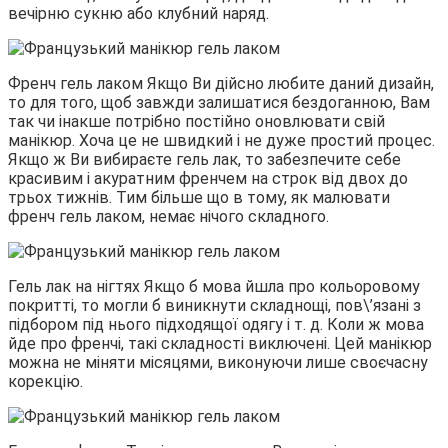
вечірню сукню або клубний наряд.
Френч гель лаком Якщо Ви дійсно любите даний дизайн,
то для того, щоб завжди залишатися бездоганною, Вам
так чи інакше потрібно постійно оновлювати свій
манікюр. Хоча це не швидкий і не дуже простий процес.
Якщо ж Ви вибираєте гель лак, то забезпечите себе
красивим і акуратним френчем на строк від двох до
трьох тижнів. Тим більше що в тому, як малювати
френч гель лаком, немає нічого складного.
Гель лак на нігтях Якщо б мова йшла про кольоровому
покритті, то могли б виникнути складнощі, пов\’язані з
підбором під нього підходящої одягу і т. д. Коли ж мова
йде про френчі, такі складності виключені. Цей манікюр
можна не міняти місяцями, виконуючи лише своєчасну
корекцію.