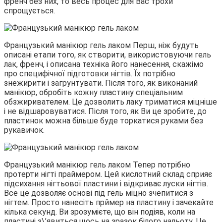
френч без них, то весь процес для Вас трохи
спрощується.
Французький манікюр гель лаком Перш, ніж будуть
описані етапи того, як створити, використовуючи гель
лак, френч, і описана техніка його нанесення, скажімо
про специфічної підготовки нігтів. Їх потрібно
знежирити і загрунтувати. Після того, як виконаний
манікюр, обробіть кожну пластину спеціальним
обзжиривателем. Це дозволить лаку триматися міцніше
і не відшаровуватися. Після того, як Ви це зробите, до
пластинок можна більше буде торкатися руками без
рукавичок.
Французький манікюр гель лаком Тепер потрібно
протерти нігті праймером. Цей кислотний склад сприяє
підсихання нігтьової пластини і відкриває луски нігтів.
Все це дозволяє основі під гель міцно зчепитися з
нігтем. Просто нанесіть прймер на пластину і зачекайте
кілька секунд. Ви зрозумієте, що він подіяв, коли на
пластині з\’явиться щось на зразок білого нальоту. Це