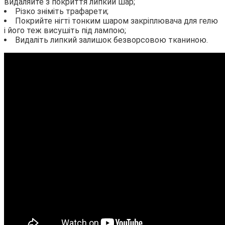
видаляйте з покриття липкий шар;
Різко зніміть трафарети;
Покрийте нігті тонким шаром закріплювача для гелю
і його теж висушіть під лампою;
Видаліть липкий залишок безворсовою тканиною.