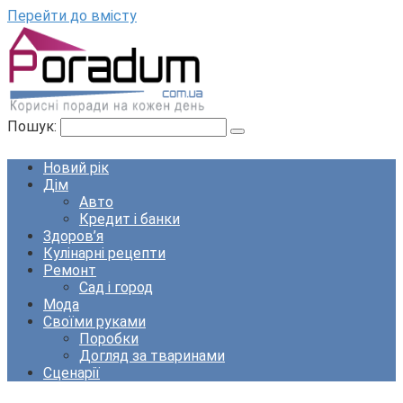
Перейти до вмісту
Пошук:
Новий рік
Дім
Авто
Кредит і банки
Здоров’я
Кулінарні рецепти
Ремонт
Сад і город
Мода
Своїми руками
Поробки
Догляд за тваринами
Сценарії