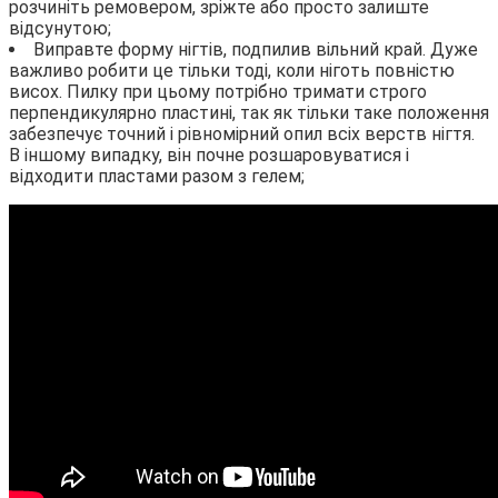
розчиніть ремовером, зріжте або просто залиште
відсунутою;
Виправте форму нігтів, подпилив вільний край. Дуже
важливо робити це тільки тоді, коли ніготь повністю
висох. Пилку при цьому потрібно тримати строго
перпендикулярно пластині, так як тільки таке положення
забезпечує точний і рівномірний опил всіх верств нігтя.
В іншому випадку, він почне розшаровуватися і
відходити пластами разом з гелем;