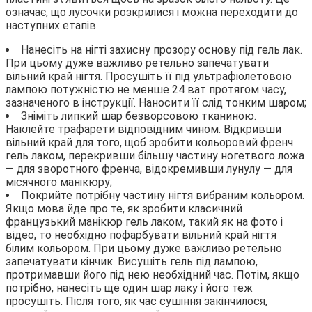
означає, що лусочки розкрилися і можна переходити до
наступних етапів.
Нанесіть на нігті захисну прозору основу під гель лак.
При цьому дуже важливо ретельно запечатувати
вільний край нігтя. Просушіть її під ультрафіолетовою
лампою потужністю не менше 24 ват протягом часу,
зазначеного в інструкції. Наносити її слід тонким шаром;
Зніміть липкий шар безворсовою тканиною.
Наклейте трафарети відповідним чином. Відкривши
вільний край для того, щоб зробити кольоровий френч
гель лаком, перекривши більшу частину ногетвого ложа
— для зворотного френча, відокремивши лунулу — для
місячного манікюру;
Покрийте потрібну частину нігтя вибраним кольором.
Якщо мова йде про те, як зробити класичний
французький манікюр гель лаком, такий як на фото і
відео, то необхідно пофарбувати вільний край нігтя
білим кольором. При цьому дуже важливо ретельно
запечатувати кінчик. Висушіть гель під лампою,
протримавши його під нею необхідний час. Потім, якщо
потрібно, нанесіть ще один шар лаку і його теж
просушіть. Після того, як час сушіння закінчилося,