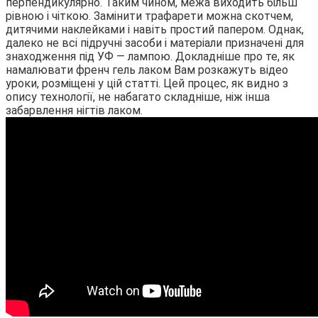
перпендикулярно. Таким чином, межа виходить більш
рівною і чіткою. Замінити трафарети можна скотчем,
дитячими наклейками і навіть простий папером. Однак,
далеко не всі підручні засоби і матеріали призначені для
знаходження під УФ — лампою. Докладніше про те, як
намалювати френч гель лаком Вам розкажуть відео
уроки, розміщені у цій статті. Цей процес, як видно з
опису технології, не набагато складніше, ніж інша
забарвлення нігтів лаком.