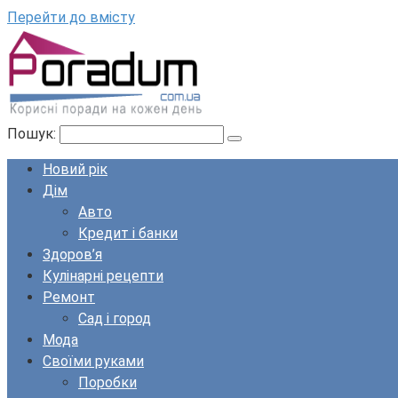
Перейти до вмісту
Пошук:
Новий рік
Дім
Авто
Кредит і банки
Здоров’я
Кулінарні рецепти
Ремонт
Сад і город
Мода
Своїми руками
Поробки