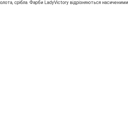
 золота, срібла. Фарби LadyVictorу відрізняються насичени