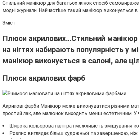
Стильний манікюр для багатьох жінок спосіб самовиражен
модні журнали. Найчастіше такий манікюр виконується в с
Зміст
Плюси акрилових…
Стильний манікюр
на нігтях набирають популярність у м
манікюр виконується в салоні, але ц
Плюси акрилових фарб
Акрилові фарби Манікюр може виконуватися різними мате
простий лак, але малюнок виходить менш естетичним. У 
Широка кольорова палітра і можливість змішування ко
Розпис виглядає більш художньої та завершеною, ніж 