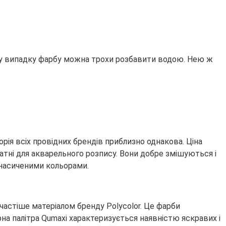
ому випадку фарбу можна трохи розбавити водою. Нею ж
орія всіх провідних брендів приблизно однакова. Ціна
атні для акварельного розпису. Вони добре змішуються і
 насиченими кольорами.
йчастіше матеріалом бренду Polycolor. Це фарби
рна палітра Qumaxi характеризується наявністю яскравих і