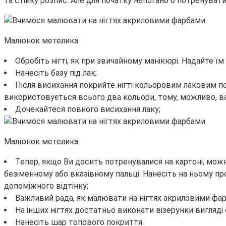
та стійку розпис. Але для початку непогано б потренувати
Малюнок метелика
Обробіть нігті, як при звичайному манікюрі. Надайте їм
Нанесіть базу під лак;
Після висихання покрийте нігті кольоровим лаковим 
використовується всього два кольори, тому, можливо, ва
Дочекайтеся повного висихання лаку;
Малюнок метелика
Тепер, якщо Ви досить потренувалися на картоні, мож
безіменному або вказівному пальці. Нанесіть на ньому п
допоміжного відтінку;
Важливий рада, як малювати на нігтях акриловими фар
На інших нігтях достатньо виконати візерунки вигляді с
Нанесіть шар топового покриття.