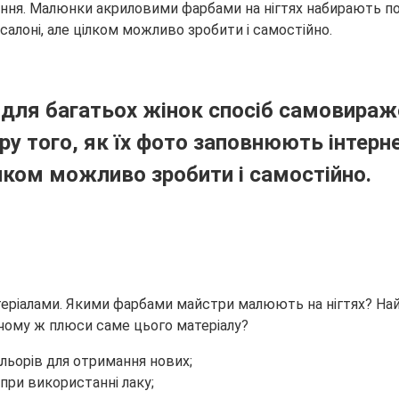
ня. Малюнки акриловими фарбами на нігтях набирають попу
алоні, але цілком можливо зробити і самостійно.
 для багатьох жінок спосіб самовира
іру того, як їх фото заповнюють інтерн
ілком можливо зробити і самостійно.
ріалами. Якими фарбами майстри малюють на нігтях? Найча
чому ж плюси саме цього матеріалу?
льорів для отримання нових;
при використанні лаку;