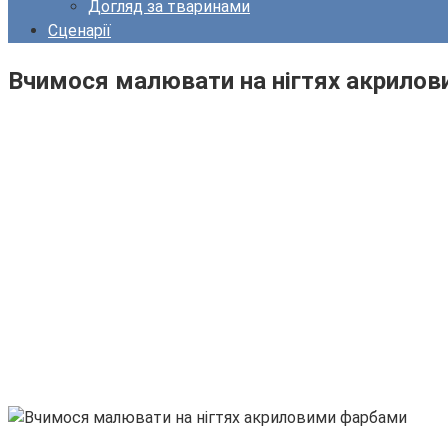
Догляд за тваринами
Сценарії
Вчимося малювати на нігтях акрило