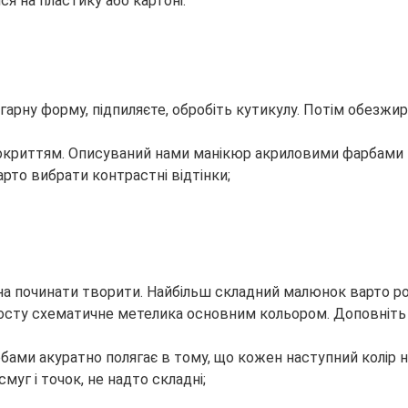
ся на пластику або картоні.
 гарну форму, підпиляєте, обробіть кутикулу. Потім обезжи
покриттям. Описуваний нами манікюр акриловими фарбами 
рто вибрати контрастні відтінки;
на починати творити. Найбільш складний малюнок варто роз
росту схематичне метелика основним кольором. Доповніть 
бами акуратно полягає в тому, що кожен наступний колір 
муг і точок, не надто складні;