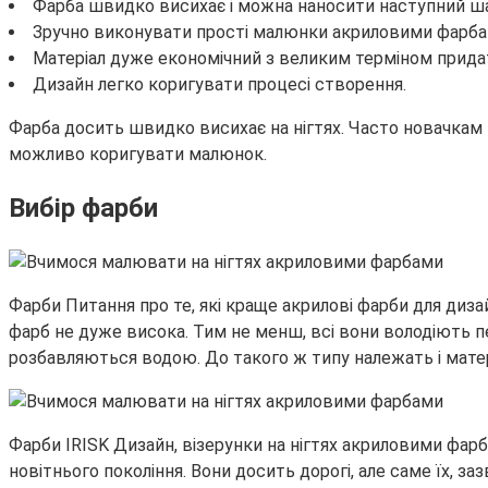
Фарба швидко висихає і можна наносити наступний ш
Зручно виконувати прості малюнки акриловими фарбами 
Матеріал дуже економічний з великим терміном придат
Дизайн легко коригувати процесі створення.
Фарба досить швидко висихає на нігтях. Часто новачкам
можливо коригувати малюнок.
Вибір фарби
Фарби Питання про те, які краще акрилові фарби для диза
фарб не дуже висока. Тим не менш, всі вони володіють п
розбавляються водою. До такого ж типу належать і мате
Фарби IRISK Дизайн, візерунки на нігтях акриловими фарб
новітнього покоління. Вони досить дорогі, але саме їх, з