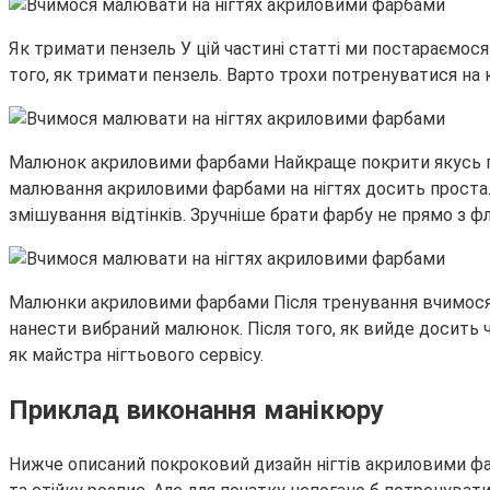
Як тримати пензель У цій частині статті ми постараємося
того, як тримати пензель. Варто трохи потренуватися на к
Малюнок акриловими фарбами Найкраще покрити якусь пов
малювання акриловими фарбами на нігтях досить проста. З
змішування відтінків. Зручніше брати фарбу не прямо з фл
Малюнки акриловими фарбами Після тренування вчимося ма
нанести вибраний малюнок. Після того, як вийде досить 
як майстра нігтьового сервісу.
Приклад виконання манікюру
Нижче описаний покроковий дизайн нігтів акриловими фа