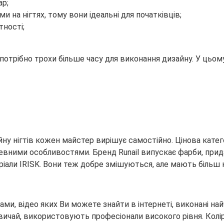
ар;
на нігтях, тому вони ідеальні для початківців;
ності;
 потрібно трохи більше часу для виконання дизайну. У ць
йну нігтів кожен майстер вирішує самостійно. Цінова катег
евними особливостями. Бренд Runail випускає фарби, прид
ріали IRISK. Вони теж добре змішуються, але мають більш
ами, відео яких Ви можете знайти в інтернеті, виконані на
азвичай, використовують професіонали високого рівня. Колі