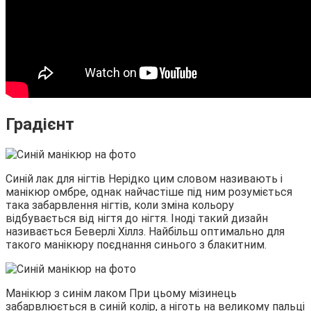
Градієнт
Синій лак для нігтів Нерідко цим словом називають і
манікюр омбре, однак найчастіше під ним розуміється
така забарвлення нігтів, коли зміна кольору
відбувається від нігтя до нігтя. Іноді такий дизайн
називається Беверлі Хіллз. Найбільш оптимально для
такого манікюру поєднання синього з блакитним.
Манікюр з синім лаком При цьому мізинець
забарвлюється в синій колір, а ніготь на великому пальці