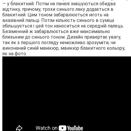
— у блакитний. Потім на панелі змішуються обидва
відтінку, причому, трохи синього лаку додається в
блакитний. Цим тоном забарвлюється ніготь на
вказівний пальці. Потім кількість синього в суміші
збільшується і цей тон наноситься на середній палець.
Безіменний ж забарвлюється вже максимально
близьким до синього тоном. Дизайн привертає увагу,
так як з першого погляду неможливо зрозуміти, чи
виконаний синій манікюр, манікюр блакитного кольору,
як на фото.