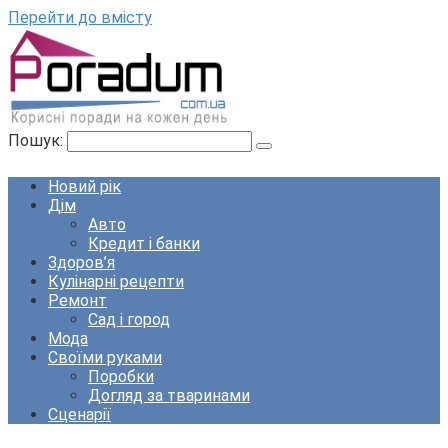
Перейти до вмісту
Пошук:
Новий рік
Дім
Авто
Кредит і банки
Здоров’я
Кулінарні рецепти
Ремонт
Сад і город
Мода
Своїми руками
Поробки
Догляд за тваринами
Сценарії