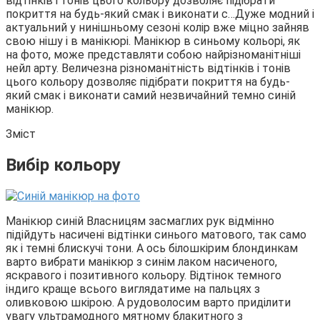
відтінків і тонів цього кольору дозволяє підібрати
покриття на будь-який смак і виконати с…
Дуже модний і
актуальний у нинішньому сезоні колір вже міцно зайняв
свою нішу і в манікюрі. Манікюр в синьому кольорі, як
на фото, може представляти собою найрізноманітніші
нейл арту. Величезна різноманітність відтінків і тонів
цього кольору дозволяє підібрати покриття на будь-
який смак і виконати самий незвичайний темно синій
манікюр.
Зміст
Вибір кольору
Манікюр синій Власницям засмаглих рук відмінно
підійдуть насичені відтінки синього матового, так само
як і темні блискучі тони. А ось білошкірим блондинкам
варто вибрати манікюр з синім лаком насиченого,
яскравого і позитивного кольору. Відтінок темного
індиго краще всього виглядатиме на пальцях з
оливковою шкірою. А рудоволосим варто приділити
увагу ультрамодного мятному блакитного з