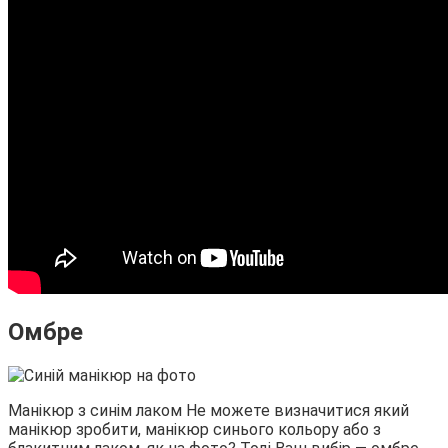
Омбре
Манікюр з синім лаком Не можете визначитися який
манікюр зробити, манікюр синього кольору або з