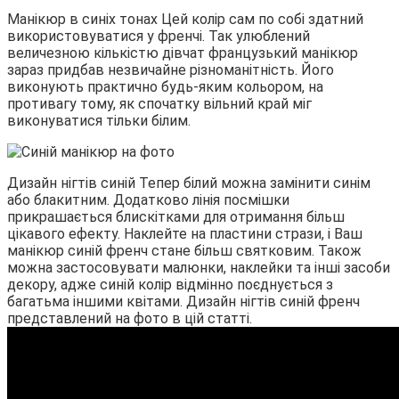
Манікюр в синіх тонах Цей колір сам по собі здатний
використовуватися у френчі. Так улюблений
величезною кількістю дівчат французький манікюр
зараз придбав незвичайне різноманітність. Його
виконують практично будь-яким кольором, на
противагу тому, як спочатку вільний край міг
виконуватися тільки білим.
Дизайн нігтів синій Тепер білий можна замінити синім
або блакитним. Додатково лінія посмішки
прикрашається блискітками для отримання більш
цікавого ефекту. Наклейте на пластини стрази, і Ваш
манікюр синій френч стане більш святковим. Також
можна застосовувати малюнки, наклейки та інші засоби
декору, адже синій колір відмінно поєднується з
багатьма іншими квітами. Дизайн нігтів синій френч
представлений на фото в цій статті.