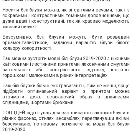
Носити білі блузи можна, як зі світлими речами, так і з
яскравими і контрастними темними доповненнями, що
дуже вдалі і конструктивні, так як красиво моделюють
жіночий силует.
Безсумнівно, білі блузки можуть бути розведені
орнаменталистикой, надаючи варіантів блузи білого
кольору колоритності.
Так можна зустріти модні білі блузи 2019-2020 з ніжними
квітковими і листяними принтами, лаконічними смугами
пастельного або контрастного відтінку, кліткою,
горошком і малюнками в різних інтерпретаціях.
Такі білі блузки більш екстравагантні, тим не менш, якщо
підібрати оптимальний варіант з принтом можна
отримати дуже освіжаючий образ з джинсами,
спідницями, шортами, брюками.
ТОП ІДЕЙ підготував для вас шикарні і лаконічні блузи в
різних фасонах, стилях, ансамблях, переглянувши які ви,
безсумнівно, по-новому поглянете на модні білі блузи
2019-2020.