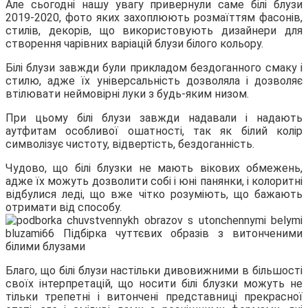
Але сьогодні нашу увагу привернули саме білі блузи
2019-2020, фото яких захоплюють розмаїттям фасонів,
стилів, декорів, що використовують дизайнери
для
створення чарівних варіацій блузи білого кольору.
Білі блузи завжди були прикладом бездоганного смаку і
стилю, адже їх універсальність дозволяла і дозволяє
втілювати неймовірні луки з будь-яким низом.
При цьому білі блузи завжди надавали і надають
аутфитам особливої ошатності, так як білий колір
символізує чистоту, відвертість, бездоганність.
Чудово, що білі блузки не мають вікових обмежень,
адже їх можуть дозволити собі і юні панянки, і колоритні
відбулися леді, що вже чітко розуміють, що бажають
отримати від способу.
Благо, що білі блузи настільки дивовижними в більшості
своїх інтерпретацій, що носити білі блузки можуть не
тільки трепетні і витончені представниці прекрасної