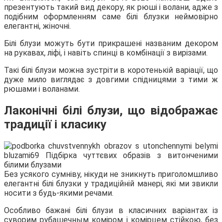
презентують такий вид декору, як рюші і волани, адже з
подібним оформленням саме білі блузки неймовірно
елегантні, жіночні.
Білі блузи можуть бути прикрашені названим декором
на рукавах, ліфі, і навіть спинці в комбінації з вирізами.
Такі білі блузи можна зустріти в коротенькій варіації, що
дуже мило виглядає з довгими спідницями з тими ж
рюшами і воланами.
Лаконічні білі блузи, що відображає
традиції і класику
Без усякого сумніву, нікуди не зникнуть приголомшливо
елегантні білі блузки у традиційній манері, які ми звикли
носити з будь-якими речами.
Особливо бажані білі блузи в класичних варіантах із
суворим рубашечным коміром і комірцем стійкою, без