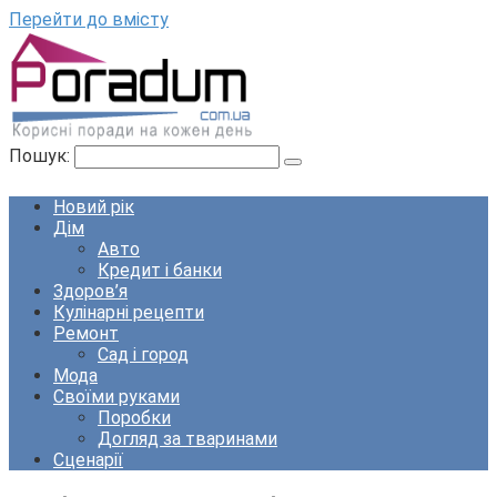
Перейти до вмісту
Пошук:
Новий рік
Дім
Авто
Кредит і банки
Здоров’я
Кулінарні рецепти
Ремонт
Сад і город
Мода
Своїми руками
Поробки
Догляд за тваринами
Сценарії