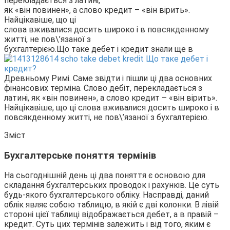
перекладається з латині,
як «він повинен», а слово кредит – «він вірить».
Найцікавіше, що ці
слова вживалися досить широко і в повсякденному
житті, не пов\’язаної з
бухгалтерією.
Що таке дебет і кредит знали ще в
Древньому Римі. Саме звідти і пішли ці два основних
фінансових терміна. Слово дебіт, перекладається з
латині, як «він повинен», а слово кредит – «він вірить».
Найцікавіше, що ці слова вживалися досить широко і в
повсякденному житті, не пов\’язаної з бухгалтерією.
Зміст
Бухгалтерське поняття термінів
На сьогоднішній день ці два поняття є основою для
складання бухгалтерських проводок і рахунків. Це суть
будь-якого бухгалтерського обліку. Насправді, даний
облік являє собою таблицю, в якій є дві колонки. В лівій
стороні цієї таблиці відображається дебет, а в правій –
кредит. Суть цих термінів залежить і від того, яким є