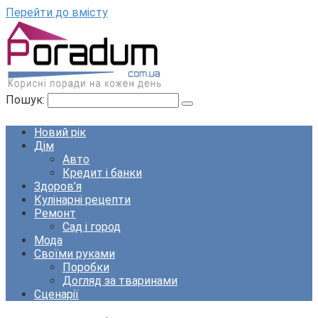
Перейти до вмісту
Пошук:
Новий рік
Дім
Авто
Кредит і банки
Здоров’я
Кулінарні рецепти
Ремонт
Сад і город
Мода
Своїми руками
Поробки
Догляд за тваринами
Сценарії