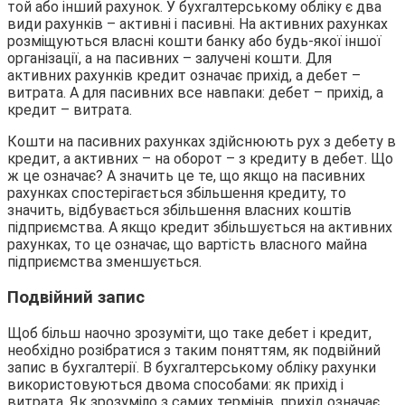
той або інший рахунок. У бухгалтерському обліку є два
види рахунків – активні і пасивні. На активних рахунках
розміщуються власні кошти банку або будь-якої іншої
організації, а на пасивних – залучені кошти. Для
активних рахунків кредит означає прихід, а дебет –
витрата. А для пасивних все навпаки: дебет – прихід, а
кредит – витрата.
Кошти на пасивних рахунках здійснюють рух з дебету в
кредит, а активних – на оборот – з кредиту в дебет. Що
ж це означає? А значить це те, що якщо на пасивних
рахунках спостерігається збільшення кредиту, то
значить, відбувається збільшення власних коштів
підприємства. А якщо кредит збільшується на активних
рахунках, то це означає, що вартість власного майна
підприємства зменшується.
Подвійний запис
Щоб більш наочно зрозуміти, що таке дебет і кредит,
необхідно розібратися з таким поняттям, як подвійний
запис в бухгалтерії. В бухгалтерському обліку рахунки
використовуються двома способами: як прихід і
витрата. Як зрозуміло з самих термінів, прихід означає,