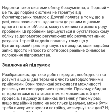
Недоліки такої системи обліку, безсумнівно, є. Перший –
це те, що подібна система не гарантує від
бухгалтерських помилок. Другий полягає в тому, що в
разі, коли починають вдаватися до різним оцінками
одного і того ж об\’єкта, можуть виникати різного роду
проблеми. Ці проблеми вирішуються в бухгалтерському
обліку за допомогою регулюючих або результативних
рахунків. І третій недолік полягає у тому, що у
бухгалтерській практиці існують випадки, коли подвійна
запис просто напросто спотворює реальне фінансове
положення підприємства.
Заключний підсумок
Розібравшись, що таке дебет і кредит, необхідно чітко
розуміти, що ці два терміни є чисто методологічними
прийомами. Вони покликані розкривати можливості
розглянутих господарських процесів. Причому, обидва
ці терміна самі ж і ставлять межі можливостей цих
процесів. І відразу ж виникає питання: у такому разі,
якщо подвійний запис не настільки ідеальна, може бути
треба використовувати потрійну, четверну і так далі? Ні,