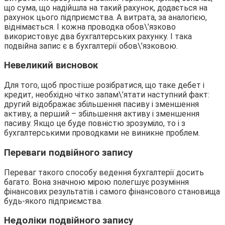
що сума, що надійшла на такий рахунок, додається на
рахунок цього підприємства. А витрата, за аналогією,
віднімається. І кожна проводка обов\’язково
використовує два бухгалтерських рахунку. І така
подвійна запис є в бухгалтерії обов\’язковою.
Невеликий висновок
Для того, щоб простіше розібратися, що таке дебет і
кредит, необхідно чітко запам\’ятати наступний факт:
другий відображає збільшення пасиву і зменшення
активу, а перший – збільшення активу і зменшення
пасиву. Якщо це буде повністю зрозуміло, то і з
бухгалтерськими проводками не виникне проблем.
Переваги подвійного запису
Переваг такого способу ведення бухгалтерії досить
багато. Вона значною мірою полегшує розуміння
фінансових результатів і самого фінансового становища
будь-якого підприємства.
Недоліки подвійного запису