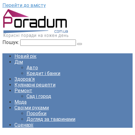
Перейти до вмісту
Пошук:
Новий рік
Дім
Авто
Кредит і банки
Здоров’я
Кулінарні рецепти
Ремонт
Сад і город
Мода
Своїми руками
Поробки
Догляд за тваринами
Сценарії