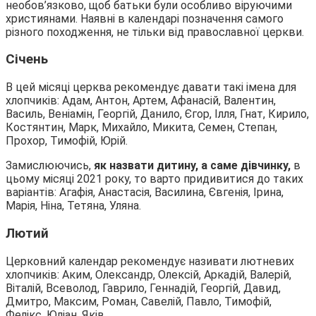
необов’язково, щоб батьки були особливо віруючими
християнами. Наявні в календарі позначення самого
різного походження, не тільки від православної церкви.
Січень
В цей місяці церква рекомендує давати такі імена для
хлопчиків: Адам, Антон, Артем, Афанасій, Валентин,
Василь, Веніамін, Георгій, Данило, Єгор, Ілля, Гнат, Кирило,
Костянтин, Марк, Михайло, Микита, Семен, Степан,
Прохор, Тимофій, Юрій.
Замислюючись,
як назвати дитину, а саме дівчинку,
в
цьому місяці 2021 року, то варто придивитися до таких
варіантів: Агафія, Анастасія, Василина, Євгенія, Ірина,
Марія, Ніна, Тетяна, Уляна.
Лютий
Церковний календар рекомендує називати лютневих
хлопчиків: Аким, Олександр, Олексій, Аркадій, Валерій,
Віталій, Всеволод, Гаврило, Геннадій, Георгій, Давид,
Дмитро, Максим, Роман, Савелій, Павло, Тимофій,
Фелікс, Юліан, Яків.