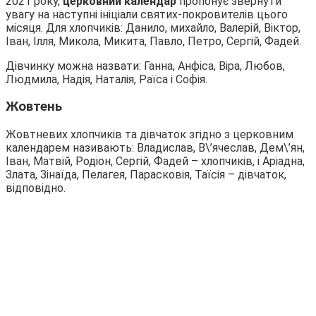
2021 року,
церковний календар
пропонує звернути
увагу на наступні ініціали святих-покровителів цього
місяця. Для хлопчиків: Данило, михайло, Валерій, Віктор,
Іван, Ілля, Микола, Микита, Павло, Петро, Сергій, Фадей.
Дівчинку можна назвати: Ганна, Анфіса, Віра, Любов,
Людмила, Надія, Наталія, Раїса і Софія.
Жовтень
Жовтневих хлопчиків та дівчаток згідно з церковним
календарем називають: Владислав, В\’ячеслав, Дем\’ян,
Іван, Матвій, Родіон, Сергій, Фадей – хлопчиків, і Аріадна,
Злата, Зінаїда, Пелагея, Парасковія, Таїсія – дівчаток,
відповідно.