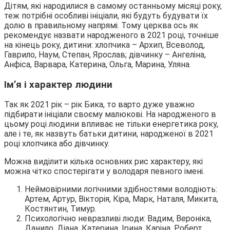
Дітям, які народилися в самому останньому місяці року,
теж потрібні особливі ініціали, які будуть будувати їх
долю в правильному напрямі. Тому церква ось як
рекомендує назвати народженого в 2021 році, точніше
на кінець року, дитини: хлопчика – Архип, Всеволод,
Гаврило, Наум, Степан, Ярослав; дівчинку – Ангеліна,
Анфіса, Варвара, Катерина, Ольга, Марина, Уляна.
Ім’я і характер людини
Так як 2021 рік – рік Бика, то варто дуже уважно
підбирати ініціали своєму малюкові. На народженого в
цьому році людини впливає не тільки енергетика року,
але і те, як назвуть батьки дитини, народженої в 2021
році хлопчика або дівчинку.
Можна виділити кілька основних рис характеру, які
можна чітко спостерігати у володаря певного імені.
Неймовірними логічними здібностями володіють:
Артем, Артур, Вікторія, Кіра, Марк, Наталя, Микита,
Костянтин, Тимур.
Психологічно невразливі люди: Вадим, Вероніка,
Данило, Діана, Катерина, Ірина, Каріна, Роберт,