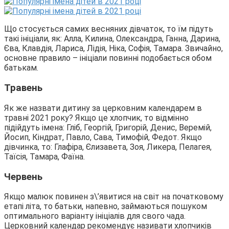
Що стосується самих весняних дівчаток, то їм підуть
такі ініціали, як: Алла, Килина, Олександра, Ганна, Дарина,
Єва, Клавдія, Лариса, Лідія, Ніка, Софія, Тамара. Звичайно,
основне правило – ініціали повинні подобається обом
батькам.
Травень
Як же назвати дитину за церковним календарем в
травні 2021 року? Якщо це хлопчик, то відмінно
підійдуть імена: Гліб, Георгій, Григорій, Денис, Веремій,
Йосип, Кіндрат, Павло, Сава, Тимофій, Федот. Якщо
дівчинка, то: Глафіра, Єлизавета, Зоя, Ликера, Пелагея,
Таїсія, Тамара, Фаїна.
Червень
Якщо малюк повинен з\’явитися на світ на початковому
етапі літа, то батьки, напевно, займаються пошуком
оптимального варіанту ініціалів для свого чада.
Церковний календар рекомендує називати хлопчиків