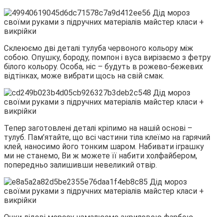
Склеюємо дві деталі тулуба червоного кольору між
собою. Опушку, бороду, помпон і вуса вирізаємо з фетру
білого кольору. Особа, ніс – будуть в рожево-бежевих
відтінках, може вибрати щось на свій смак.
Тепер заготовлені деталі кріпимо на нашій основі –
тулуб. Пам’ятайте, що всі частини тіла клеїмо на гарячий
клей, наносимо його тонким шаром. Набивати іграшку
ми не станемо, Ви ж можете її набити холфайбером,
попередньо залишивши невеликий отвір.