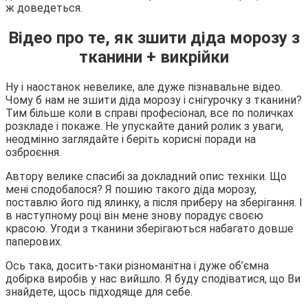
ж доведеться.
Відео про те, як зшити діда морозу з
тканини + викрійки
Ну і наостанок невелике, але дуже пізнавальне відео.
Чому б нам не зшити діда морозу і снігурочку з тканини?
Тим більше коли в справі професіонал, все по поличках
розкладе і покаже. Не упускайте даний ролик з уваги,
неодмінно заглядайте і беріть корисні поради на
озброєння.
Автору велике спасибі за докладний опис техніки. Що
мені сподобалося? Я пошию такого діда морозу,
поставлю його під ялинку, а після приберу на зберігання. І
в наступному році він мене знову порадує своєю
красою. Угоди з тканини зберігаються набагато довше
паперових.
Ось така, досить-таки різноманітна і дуже об’ємна
добірка виробів у нас вийшло. Я буду сподіватися, що Ви
знайдете, щось підходяще для себе.