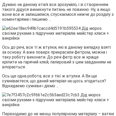
Думаю на даному етапі все зрозуміло, і зі створенням
такого дідуся виникнути питань не повинно. Ну, а якщо
вони все ж залишилися, спускаємося нижче до розділу з
коментарями і пишемо …
Ось до речі, все ті ж втулки, які в даному випадку взяті
за основу. А вже поверх прикрасили фетром, можна і
таку роботу виконати. До речі фетр все ж краще
кріпити на гарячий клей, паперовий з цим завданням не
впорається.
Ось ще одна робота, все з тієї ж втулки. А Ви ще
сумніваєтеся, що даний матеріал на щось згодиться?
Відкидаємо сумніви і діємо …
Переходимо до не менш популярному матеріалу – ватяні