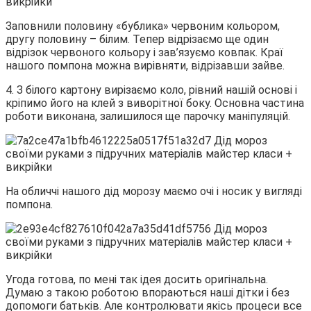
Заповнили половину «бублика» червоним кольором,
другу половину – білим. Тепер відрізаємо ще один
відрізок червоного кольору і зав’язуємо ковпак. Краї
нашого помпона можна вирівняти, відрізавши зайве.
4. З білого картону вирізаємо коло, рівний нашій основі і
кріпимо його на клей з виворітної боку. Основна частина
роботи виконана, залишилося ще парочку маніпуляцій.
На обличчі нашого дід морозу маємо очі і носик у вигляді
помпона.
Угода готова, по мені так ідея досить оригінальна.
Думаю з такою роботою впораються наші дітки і без
допомоги батьків. Але контролювати якісь процеси все