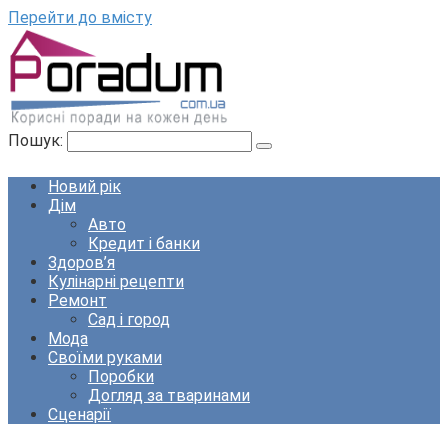
Перейти до вмісту
Пошук:
Новий рік
Дім
Авто
Кредит і банки
Здоров’я
Кулінарні рецепти
Ремонт
Сад і город
Мода
Своїми руками
Поробки
Догляд за тваринами
Сценарії