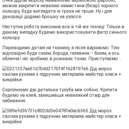
Очки дідові морозу намалюємо акриловою фарбою,
можна закріпити невеликі намистини (бісер) чорного
кольору, буде виглядати ні трохи не гірше. Ну і для
декорації додамо брошку на узлісся.
Наступна робота виконана все в тій же техніці. Тільки в
даному випадку будемо використовувати фетр синього
кольору.
Переводимо деталі на тканину, а після вирізаємо. Тіло
відповідно буде синім; борода, галявина – білим, а ось
обличчя і ніс зробимо в рожевих тонах. Приступаємо …
Скріплюємо дві детальки тулуба між собою. Кріпити
будемо на клей, залишивши невеликий отвір для
набивання.