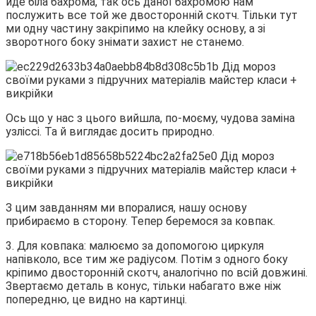
йде біла бахрома, так ось даної бахромою нам
послужить все той же двосторонній скотч. Тільки тут
ми одну частину закріпимо на клейку основу, а зі
зворотного боку знімати захист не станемо.
Ось що у нас з цього вийшла, по-моєму, чудова заміна
узліссі. Та й виглядає досить природно.
З цим завданням ми впоралися, нашу основу
прибираємо в сторону. Тепер беремося за ковпак.
3. Для ковпака: малюємо за допомогою циркуля
напівколо, все тим же радіусом. Потім з одного боку
кріпимо двосторонній скотч, аналогічно по всій довжині.
Звертаємо деталь в конус, тільки набагато вже ніж
попередню, це видно на картинці.