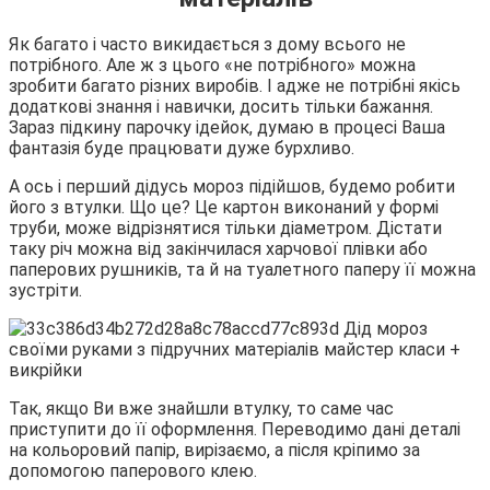
Як багато і часто викидається з дому всього не
потрібного. Але ж з цього «не потрібного» можна
зробити багато різних виробів. І адже не потрібні якісь
додаткові знання і навички, досить тільки бажання.
Зараз підкину парочку ідейок, думаю в процесі Ваша
фантазія буде працювати дуже бурхливо.
А ось і перший дідусь мороз підійшов, будемо робити
його з втулки. Що це? Це картон виконаний у формі
труби, може відрізнятися тільки діаметром. Дістати
таку річ можна від закінчилася харчової плівки або
паперових рушників, та й на туалетного паперу її можна
зустріти.
Так, якщо Ви вже знайшли втулку, то саме час
приступити до її оформлення. Переводимо дані деталі
на кольоровий папір, вирізаємо, а після кріпимо за
допомогою паперового клею.