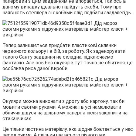
паперовий з цим завданням не впорається. Так ось в
даному випадку ідеально підійдуть скоби. Тому про
наявність степлера зі скобами слід подбати заздалегідь.
Тепер залишається придбати пластикові склянки
червоного кольору і в бій, за роботу. Як задекорувати
такого Санту завдання не складна, підключаємо
фантазію. Але ось без окулярів тут точно не обійтися, це
особлива риса даної вироби.
Окуляри можна виконати з дроту або картону, так би
мовити своїми руками. А можна і в усі намалювати
обличчя дідуся на щільному папері, а після закріпити на
стаканчиках.
Це тільки частина матеріалу, яка щодня бовтається у нас
перед очима. А скільки ще всього різного ми