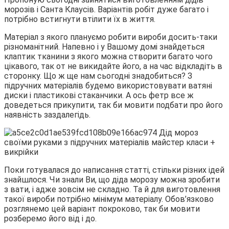
морозів і Санта Клаусів. Варіантів робіт дуже багато і
потрібно встигнути втілити їх в
життя.
Матеріал з якого плануємо робити вироби досить-таки
різноманітний. Напевно і у Вашому домі знайдеться
клаптик тканини з якого можна створити багато чого
цікавого, так от не викидайте його, а на час відкладіть в
сторонку. Що ж ще нам сьогодні знадобиться? З
підручних матеріалів будемо використовувати ватяні
диски і пластикові стаканчики. А ось фетр все ж
доведеться прикупити, так би мовити подбати про його
наявність заздалегідь.
Поки готувалася до написання статті, стільки різних ідей
знайшлося. Чи знали Ви, що діда морозу можна зробити
з вати, і адже зовсім не складно. Та й для виготовлення
такої вироби потрібно мінімум матеріалу. Обов’язково
розглянемо цей варіант покроково, так би мовити
розберемо його від і до.