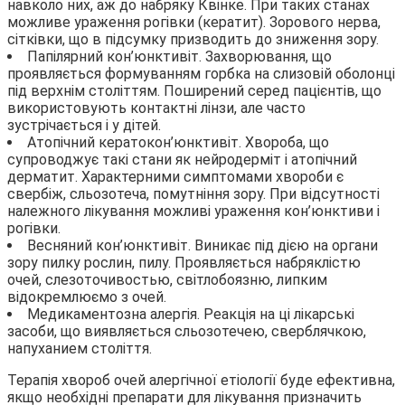
навколо них, аж до набряку Квінке. При таких станах
можливе ураження рогівки (кератит). Зорового нерва,
сітківки, що в підсумку призводить до зниження зору.
Папілярний кон’юнктивіт. Захворювання, що
проявляється формуванням горбка на слизовій оболонці
під верхнім століттям. Поширений серед пацієнтів, що
використовують контактні лінзи, але часто
зустрічається і у дітей.
Атопічний кератокон’юнктивіт. Хвороба, що
супроводжує такі стани як нейродерміт і атопічний
дерматит. Характерними симптомами хвороби є
свербіж, сльозотеча, помутніння зору. При відсутності
належного лікування можливі ураження кон’юнктиви і
рогівки.
Весняний кон’юнктивіт. Виникає під дією на органи
зору пилку рослин, пилу. Проявляється набряклістю
очей, слезоточивостью, світлобоязню, липким
відокремлюємо з очей.
Медикаментозна алергія. Реакція на ці лікарські
засоби, що виявляється сльозотечею, сверблячкою,
напуханием століття.
Терапія хвороб очей алергічної етіології буде ефективна,
якщо необхідні препарати для лікування призначить