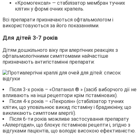
«Кромогексал» — стабілізатор мембран тучних
клітин у формі очних крапель.
Всі препарати призначаються офтальмологом і
використовуються за його показаннями.
Для дітей 3-7 років
Дітям дошкільного віку при алергічних реакціях з
офтальмологічними симптомами найчастіше
призначають антигістамінні препарати:
Після 3-х років – «Опатанол ® » (засіб виборчого дії не
впливають на інші рецептори крім гістамінових).
Після 4-х років – «Лекролін» (стабілізатор тучних
клітин, що уповільнює викид гістаміну і брадикініну, що
викликають симптоми алергії).
Після 6-ти років можливе застосування препарату
«Аллергодил», що блокує гістамінові рецепти і, згідно з
відгуками пацієнтів, що володіє високою ефективністю.