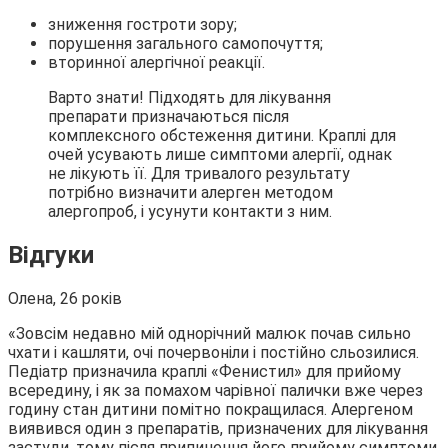
зниження гостроти зору;
порушення загального самопочуття;
вторинної алергічної реакції.
Варто знати! Підходять для лікування
препарати призначаються після
комплексного обстеження дитини. Краплі для
очей усувають лише симптоми алергії, однак
не лікують її. Для тривалого результату
потрібно визначити алерген методом
алергопроб, і усунути контакти з ним.
Відгуки
Олена, 26 років
«Зовсім недавно мій однорічний малюк почав сильно
чхати і кашляти, очі почервоніли і постійно сльозилися.
Педіатр призначила краплі «Фенистил» для прийому
всередину, і як за помахом чарівної палички вже через
годину стан дитини помітно покращилася. Алергеном
виявився один з препаратів, призначених для лікування
застуди, тому після припинення його прийому симптоми