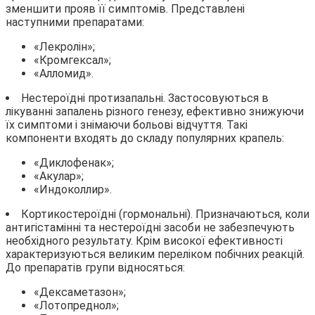
зменшити прояв її симптомів. Представлені
наступними препаратами:
«Лекролін»;
«Кромгексал»;
«Алломид».
Нестероїдні протизапальні. Застосовуються в
лікуванні запалень різного генезу, ефективно знижуючи
їх симптоми і знімаючи больові відчуття. Такі
компоненти входять до складу популярних крапель:
«Диклофенак»;
«Акулар»;
«Индоколлир».
Кортикостероїдні (гормональні). Призначаються, коли
антигістамінні та нестероїдні засоби не забезпечують
необхідного результату. Крім високої ефективності
характеризуються великим переліком побічних реакцій.
До препаратів групи відносяться:
«Дексаметазон»;
«Лотопреднол»;