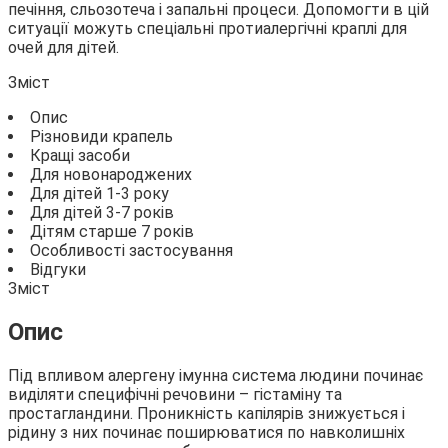
печіння, сльозотеча і запальні процеси. Допомогти в цій
ситуації можуть
спеціальні протиалергічні краплі для
очей для дітей.
Зміст
Опис
Різновиди крапель
Кращі засоби
Для новонароджених
Для дітей 1-3 року
Для дітей 3-7 років
Дітям старше 7 років
Особливості застосування
Відгуки
Зміст
Опис
Під впливом алергену імунна система людини починає
виділяти специфічні речовини – гістаміну та
простагландини. Проникність капілярів знижується і
рідину з них починає поширюватися по навколишніх