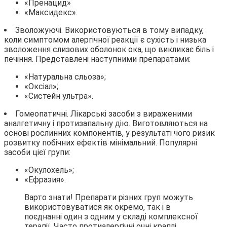
«Пренацид»
«Максидекс».
Зволожуючі. Використовуються в тому випадку,
коли симптомом алергічної реакції є сухість і низька
зволоження слизових оболонок ока, що викликає біль і
печіння. Представлені наступними препаратами:
«Натуральна сльоза»;
«Оксіал»;
«Систейн ультра».
Гомеопатичні. Лікарські засоби з вираженими
аналгетичну і протизапальну дію. Виготовляються на
основі рослинних компонентів, у результаті чого ризик
розвитку побічних ефектів мінімальний. Популярні
засоби цієї групи:
«Окулохель»;
«Ефразия».
Варто знати! Препарати різних груп можуть
використовуватися як окремо, так і в
поєднанні один з одним у складі комплексної
терапії. Часто протиалергічні очні краплі