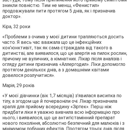
зникли повністю. Тим не менш, «Фенистил»
продовжували пити протягом 5 днів, як і призначив
доктор».
Кіра, 32 роки
«Проблеми з очима у моєї дитини трапляються досить
часто. Я весь час вважала що це інфекційних
кон’юнктивіт, так як сама страждала від такого в
дитинстві, але виявилося, що це алергія на пилок рослин,
причому не вуличних, а кімнатних. Лікар після аналізів і
огляду дитини призначив «Аллергодил». Ліки допомогло
протягом декількох днів, а з домашніми квітами
довелося розлучитися».
Марія, 29 років
«У моєї дівчинки (вік 1,7 місяців) з’явилася висипка по
тілу, а згодом ще й почервоніли очі. Лікар призначила
краплі для прийому всередину «Зіртек». Перш ніж
придбати ліки я уважно вивчила всю інформацію про
нього, і виявилося, що це антигістамінний препарат
нового покоління, абсолютно безпечний для малюків і з
мінімумом побічних ефектів. Протягом трьох днів після