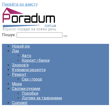
Перейти до вмісту
Пошук:
Новий рік
Дім
Авто
Кредит і банки
Здоров’я
Кулінарні рецепти
Ремонт
Сад і город
Мода
Своїми руками
Поробки
Догляд за тваринами
Сценарії