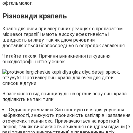
офтальмолог.
Різновиди крапель
Краплі для очей при алергічних реакціях є препаратом
місцевої терапії і мають високу ефективність і
швидкість впливу, так як діючі речовини
доставляються безпосередньо в осередок запалення.
Читайте також: Причини виникнення і лікування
оніходістрофії нігтів у жінок
В залежності від принципу дії на органи зору очні краплі
поділяють на такі типи:
Судинозвужувальні. Застосовуються для усунення
набряклості, знижують проникність капілярів і запалення
оточуючих тканин ока. Призначаються на короткий
період, так як викликають звикання і синдром відміни (в
разі тривалого використання) з поверненням всіх