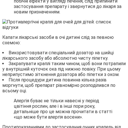
побічні ефекти у вигляді печіння, слід припинити
застосування препарату і звернутися до лікаря за
новим призначенням.
Капати лікарські засоби в очі дитині слід за певною
схемою:
Використовувати спеціальний дозатор на шийці
лікарського засобу або абсолютно чисту піпетку.
Закрапувати краплі таким чином, щоб вони потрапили
у внутрішній куточок ока під нижню повіку. При цьому
неприпустимо зіткнення дозатора або піпетки з оком.
Після процедури дитина повинна кілька разів
моргнути, щоб препарат рівномірно розподілився по
всьому оці.
Алергія буває не тільки навесні у період
цвітіння рослин, але і в інші пори року,
детальніше про це можна прочитати в статті
«що може бути алергія восени».
Протипоказаннями до застосування очних крапель від