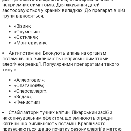
неприємних симптомів. Для лікування дітей
застосовуються у крайніх випадках. До препаратів цієї
групи відносяться:
«Візин»;
«Окуметил»;
«Октилия»;
«Монтевизин».
Антигістамінні. Блокують вплив на організм
гістамінів, що викликають неприємні симптоми
алергічної реакції. Популярними препаратами такого
типу є:
«Аллергодил»;
«Опатанол®»;
«Сперсаллерг»;
«Зодак»;
«Фенистил».
Стабілізатори тучних клітин. Лікарський засіб з
накопичувальним ефектом, що змінюють огрядні
клітини, що вивільняють гістамін. Краплі часто
призначаються ще до початку сезону алергії з метою