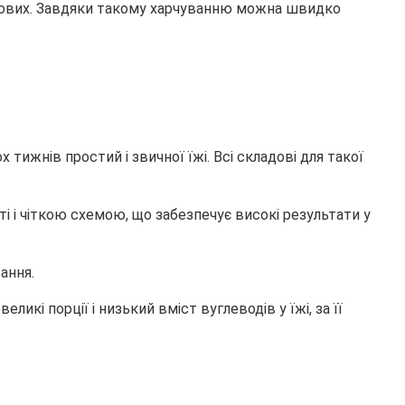
ових. Завдяки такому харчуванню можна швидко
 тижнів простий і звичної їжі. Всі складові для такої
оті і чіткою схемою, що забезпечує високі результати у
ання.
икі порції і низький вміст вуглеводів у їжі, за її