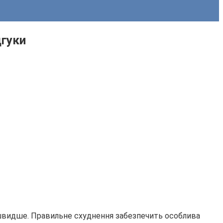
дгуки
а швидше. Правильне схуднення забезпечить особлива