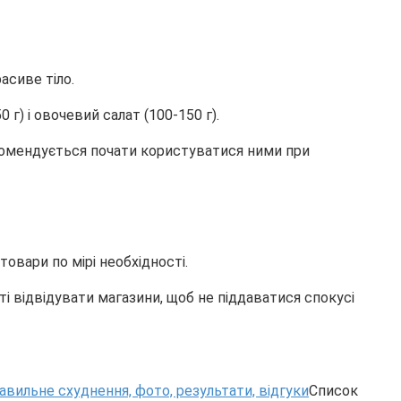
асиве тіло.
г) і овочевий салат (100-150 г).
екомендується почати користуватися ними при
овари по мірі необхідності.
і відвідувати магазини, щоб не піддаватися спокусі
Список