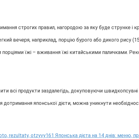
имання строгих правил, нагородою за яку буде струнке і кр
ий вечеря, наприклад, порцію бурого або дикого рису (150 
и порціями їжі – вживання їжі китайськими паличками. Р
пити всі продукти заздалегідь, докуповуючи швидкопсувні т
ля дотримання японської дієти, можна уникнути необхідност