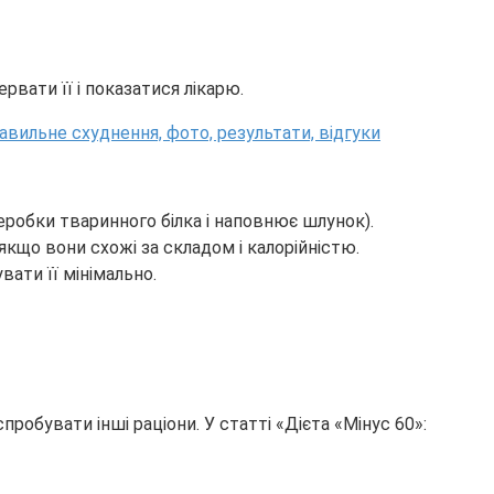
вати її і показатися лікарю.
робки тваринного білка і наповнює шлунок).
якщо вони схожі за складом і калорійністю.
вати її мінімально.
робувати інші раціони. У статті «Дієта «Мінус 60»: