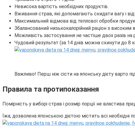
Невисока вартість необхідних продуктів.
Вживання страв, які допомагають скидати вагу і відм
Максимальний відмова від теплової обробки продук
Збалансований низькокалорійний раціон з високим в
Можливість застосування не частіше двох разів на рі
Чудовий результат (за 14 днів можна скинути до 8 к
Важливо! Перш ніж сісти на японську дієту варто пі
Правила та протипоказання
Помірність у виборі страв і розмір порції не властива пре
Їжа, дозволена японською дієтою містить всі необхідні п