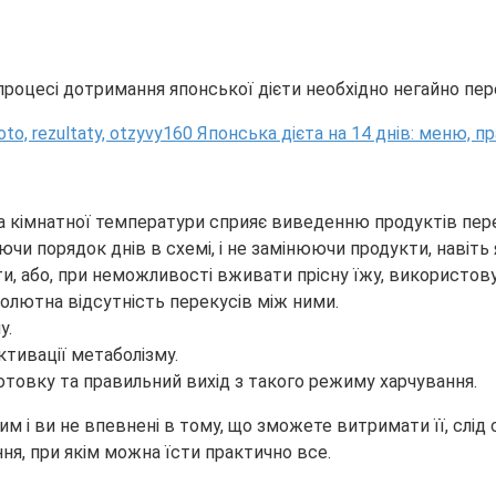
роцесі дотримання японської дієти необхідно негайно перер
 кімнатної температури сприяє виведенню продуктів пере
чи порядок днів в схемі, і не замінюючи продукти, навіть 
ти, або, при неможливості вживати прісну їжу, використову
солютна відсутність перекусів між ними.
у.
ктивації метаболізму.
товку та правильний вихід з такого режиму харчування.
і ви не впевнені в тому, що зможете витримати її, слід сп
я, при якім можна їсти практично все.