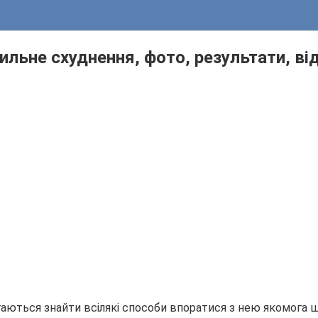
вильне схуднення, фото, результати, ві
магаються знайти всілякі способи впоратися з нею якомог