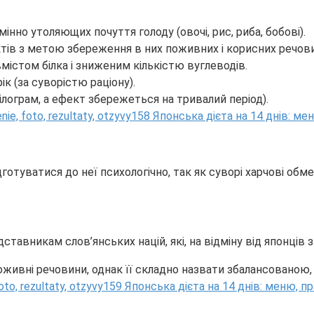
інно утоляющих почуття голоду (овочі, рис, риба, бобові).
тів з метою збереження в них поживних і корисних речови
містом білка і зниженим кількістю вуглеводів.
к (за суворістю раціону).
ілограм, а ефект збережеться на тривалий період).
дготуватися до неї психологічно, так як суворі харчові об
дставникам слов’янських націй, які, на відміну від японців 
оживні речовини, однак її складно назвати збалансованою, 