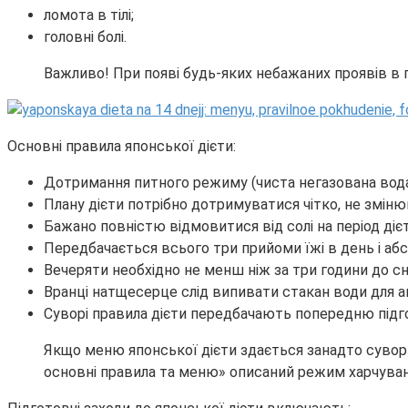
ломота в тілі;
головні болі.
Важливо! При появі будь-яких небажаних проявів в п
Основні правила японської дієти:
Дотримання питного режиму (чиста негазована вода
Плану дієти потрібно дотримуватися чітко, не змінюю
Бажано повністю відмовитися від солі на період діє
Передбачається всього три прийоми їжі в день і аб
Вечеряти необхідно не менш ніж за три години до сн
Вранці натщесерце слід випивати стакан води для а
Суворі правила дієти передбачають попередню підго
Якщо меню японської дієти здається занадто суворим 
основні правила та меню» описаний режим харчуванн