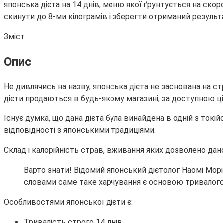
японська дієта на 14 днів, меню якої ґрунтується на ско
скинути до 8-ми кілограмів і зберегти отриманий результ
Зміст
Опис
Не дивлячись на назву, японська дієта не заснована на ст
дієти продаються в будь-якому магазині, за доступною ц
Існує думка, що дана дієта була винайдена в одній з токі
відповідності з японськими традиціями.
Склад і калорійність страв, вживання яких дозволено дано
Варто знати! Відомий японський дієтолог Наомі Морія
словами саме таке харчування є основою тривалого з
Особливостями японської дієти є:
Тривалість строго 14 днів.