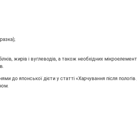
азка);
к білків, жирів і вуглеводів, а також необхідних мікроеле
в.
ннями до японської дієти у статті «Харчування після полог
ном.