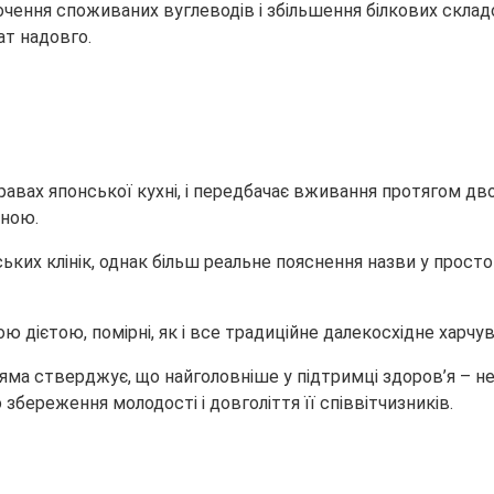
рочення споживаних вуглеводів і збільшення білкових
склад
ат надовго.
равах японської кухні, і передбачає вживання протягом двох
іною.
йських клінік, однак більш реальне пояснення назви у прост
ю дієтою, помірні, як і все традиційне далекосхідне харчув
ма стверджує, що найголовніше у підтримці здоров’я – невел
береження молодості і довголіття її співвітчизників.