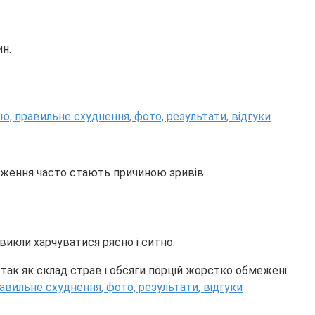
н.
меження часто стають причиною зривів.
звикли харчуватися рясно і ситно.
так як склад страв і обсяги порцій жорстко обмежені.