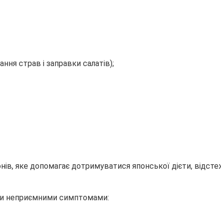
ння страв і заправки салатів);
онів, яке допомагає дотримуватися японської дієти, відст
ати неприємними симптомами: