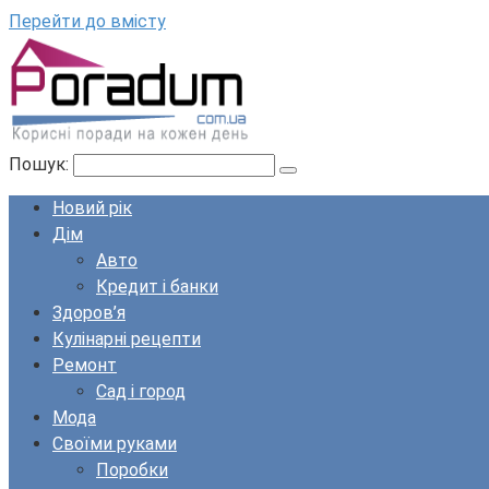
Перейти до вмісту
Пошук:
Новий рік
Дім
Авто
Кредит і банки
Здоров’я
Кулінарні рецепти
Ремонт
Сад і город
Мода
Своїми руками
Поробки