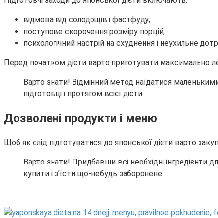
Підготовчі заходи до японської дієти включають:
відмова від солодощів і фастфуду;
поступове скорочення розміру порцій;
психологічний настрій на схуднення і неухильне дотр
Перед початком дієти варто приготувати максимально легк
Варто знати! Відмінний метод наїдатися маленьким
підготовці і протягом всієї дієти.
Дозволені продукти і меню
Щоб як слід підготуватися до японської дієти варто заку
Варто знати! Придбавши всі необхідні інгредієнти д
купити і з’їсти що-небудь заборонене.