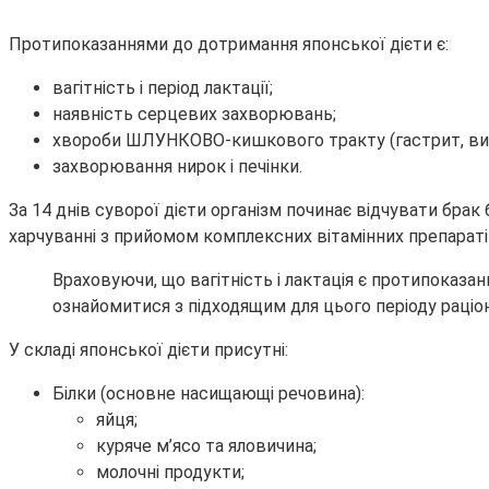
Протипоказаннями до дотримання японської дієти є:
вагітність і період лактації;
наявність серцевих захворювань;
хвороби ШЛУНКОВО-кишкового тракту (гастрит, вир
захворювання нирок і печінки.
За 14 днів суворої дієти організм починає відчувати бра
харчуванні з прийомом комплексних вітамінних препараті
Враховуючи, що вагітність і лактація є протипоказа
ознайомитися з підходящим для цього періоду раціо
У складі японської дієти присутні:
Білки (основне насищающі речовина):
яйця;
куряче м’ясо та яловичина;
молочні продукти;