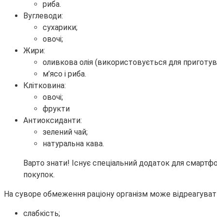
риба.
Вуглеводи:
сухарики;
овочі;
Жири:
оливкова олія (використовується для приготува
м’ясо і риба.
Клітковина:
овочі;
фрукти
Антиоксиданти:
зелений чай;
натуральна кава.
Варто знати! Існує спеціальний додаток для смартф
покупок.
На суворе обмеження раціону організм може відреагув
слабкість;