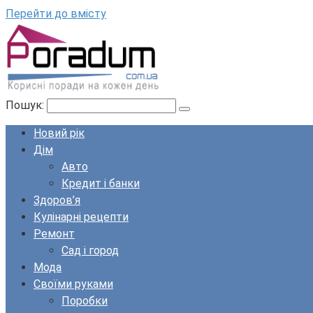
Перейти до вмісту
Пошук:
Новий рік
Дім
Авто
Кредит і банки
Здоров’я
Кулінарні рецепти
Ремонт
Сад і город
Мода
Своїми руками
Поробки