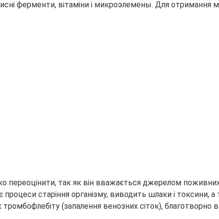
исні ферменти, вітаміни і микроэлемены. Для
отримання ма
о переоцінити, так як він вважається джерелом поживних
є процеси старіння організму, виводить шлаки і токсини, а
тромбофлебіту (запалення венозних сіток), благотворно вп