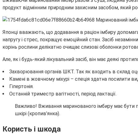
Вживаючи маринований імбир разом з суші, людина убезпеч
продукт відмінним природним захисним засобом, який ро
Японці вважають, що додавання в раціон імбиру допомагає
напругу і стрес, покращує емоційний стан. Засіб незамінн
корінь рослини делікатно очищає слизові оболонки ротов
Але, як і будь-який лікувальний засіб, він має деякі протип
Захворювання органів ШКТ. Так як входить в склад оце
Камені в жовчному міхурі – спеція здатна посилити ви
Гіпертонія.
Останній триместр вагітності, період лактації.
Важливо! Вживання маринованого імбиру має бути помі
шкірі (кропив’янка).
Користь і шкода