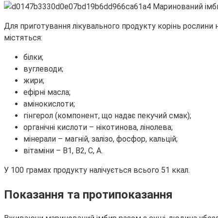
Для приготування лікувального продукту корінь рослини 
містяться:
білки;
вуглеводи;
жири;
ефірні масла;
амінокислоти;
гінгерол (компонент, що надає пекучий смак);
органічні кислоти – нікотинова, лінолева;
мінерали – магній, залізо, фосфор, кальцій;
вітаміни – В1, В2, С, А.
У 100 грамах продукту налічується всього 51 ккал.
Показання та протипоказання