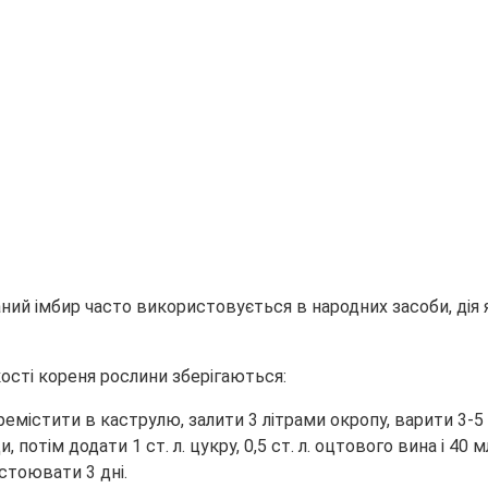
аний імбир часто використовується в народних засоби, ді
ості кореня рослини зберігаються:
ремістити в каструлю, залити 3 літрами окропу, варити 3-5 
 потім додати 1 ст. л. цукру, 0,5 ст. л. оцтового вина і 4
стоювати 3 дні.