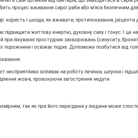
ить свій організм від бактерій, що знаходяться в сирій р
бить процес вживання сирої риби або м’яса безпечним для
 підвищити життєву енергію, духовну силу і тонус. І це н
ий при лікуванні простудних захворювань (синуситу, бронхіт
ої порожнини і освіжає подих. Допоможе позбутися від гол
оказання:
т несприятливо впливає на роботу печінки, шлунка і підшл
ділення жовчі, провокуючи загострення недуги.
рним, так як при його переїданні у людини може спостеріга