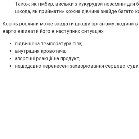
Також як і імбир, висівки з кукурудзи незамінні для 
шкода, як приймати» кожна дівчина знайде багато ко
Корінь рослини може завдати шкоди організму людини в р
варто вживати його в наступних ситуаціях:
підвищена температура тіла;
внутрішня кровотеча;
алергічні реакції на продукт;
нещодавно перенесені захворювання серцево-судин