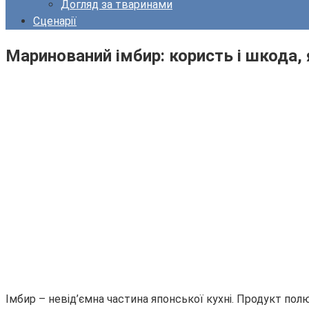
Догляд за тваринами
Сценарії
Маринований імбир: користь і шкода, 
Імбир – невід’ємна частина японської кухні. Продукт пол