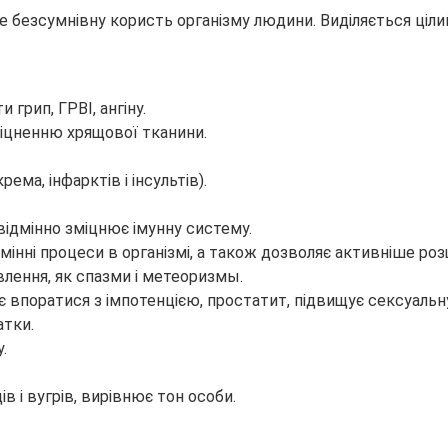
 безсумнівну користь організму людини. Виділяється цілий
грип, ГРВІ, ангіну.
зміцненню хрящової тканини.
ма, інфарктів і інсультів).
відмінно зміцнює імунну систему.
мінні процеси в організмі, а також дозволяє активніше р
влення, як спазми і метеоризмы.
 впоратися з імпотенцією, простатит, підвищує сексуальну
атки.
.
в і вугрів, вирівнює тон особи.