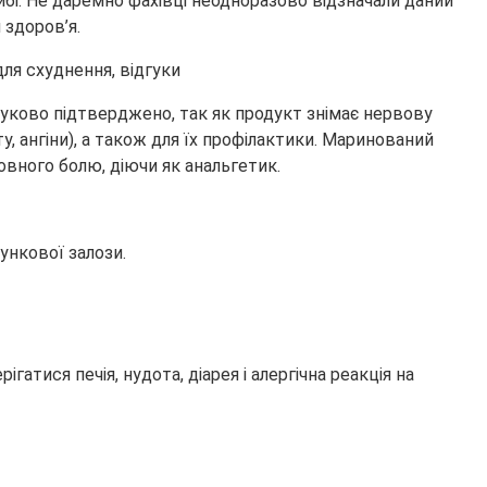
ибі. Не даремно фахівці неодноразово відзначали даний
 здоров’я.
ауково підтверджено, так як продукт знімає нервову
у, ангіни), а також для їх профілактики. Маринований
овного болю, діючи як анальгетик.
ункової залози.
тися печія, нудота, діарея і алергічна реакція на