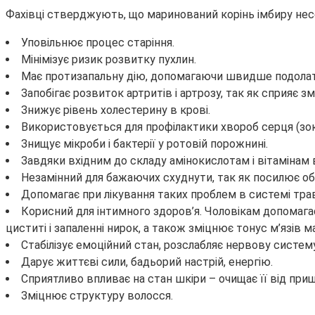
Фахівці стверджують, що маринований корінь імбиру несе
Уповільнює процес старіння.
Мінімізує ризик розвитку пухлин.
Має протизапальну дію, допомагаючи швидше подолати 
Запобігає розвиток артритів і артрозу, так як сприяє 
Знижує рівень холестерину в крові.
Використовується для профілактики хвороб серця (зокре
Знищує мікроби і бактерії у ротовій порожнині.
Завдяки вхідним до складу амінокислотам і вітамінам 
Незамінний для бажаючих схуднути, так як посилює об
Допомагає при лікування таких проблем в системі тра
Корисний для інтимного здоров’я. Чоловікам допомагає
циститі і запаленні нирок, а також зміцнює тонус м’язів м
Стабілізує емоційний стан, розслабляє нервову систему
Дарує життєві сили, бадьорий настрій, енергію.
Сприятливо впливає на стан шкіри – очищає її від прищі
Зміцнює структуру волосся.