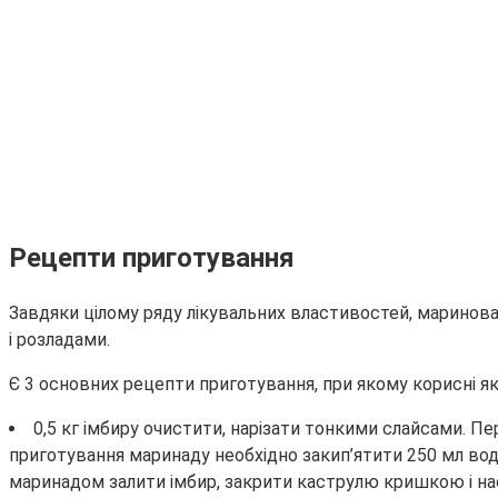
Рецепти приготування
Завдяки цілому ряду лікувальних властивостей, маринов
і розладами.
Є 3 основних рецепти приготування, при якому корисні як
0,5 кг імбиру очистити, нарізати тонкими слайсами. Пе
приготування маринаду необхідно закип’ятити 250 мл води,
маринадом залити імбир, закрити каструлю кришкою і на