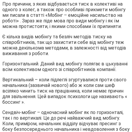
Про причини, з яких відбувається тиск в колективі на
одного з колег, а також про особливі прикмети мобінгу
ми писали в статті «Мобінг – емоційне насильство на
роботі» . Зараз же піде мова про види мобінгу і як їм
можна протистояти, і якими способами їх припиняти.
Є кілька видів мобінгу та безліч методів тиску на
співробітників, так що захистити себе від мобінгу теж
можна декількома методами, в залежності від методів
виживання з роботи.
Горизонтальний. Даний вид мобінгу полягає в цькуванні
всім колективом одного зі співробітників компанії.
Вертикальний – коли підлеглі згуртувалися проти свого
начальника (зазвичай нового) або ж коли сам шеф
всіляко чинить тиск на працівника, коли немає причин
для звільнення. Цей випадок психологи ще називають «
боссинг ».
Сендвіч-мобінг – одночасний мобінг як по горизонталі,
так і по вертикалі. Це до речі найважчий вид мобінгу.
Коли, приміром, начальник відділу відчуває пресинг з
боку безпосереднього начальника і невдоволення з боку