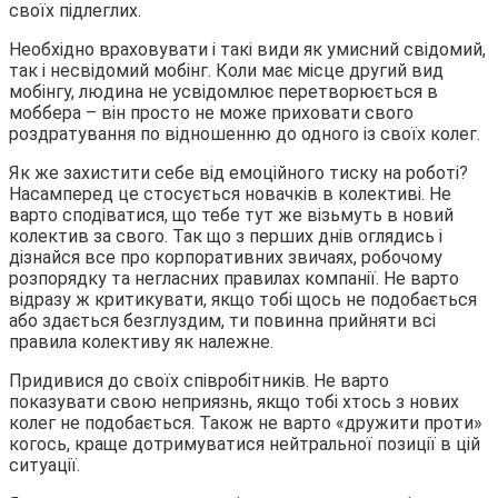
своїх підлеглих.
Необхідно враховувати і такі види як умисний свідомий,
так і несвідомий мобінг. Коли має місце другий вид
мобінгу, людина не усвідомлює перетворюється в
моббера – він просто не може приховати свого
роздратування по відношенню до одного із своїх колег.
Як же захистити себе від емоційного тиску на роботі?
Насамперед це стосується новачків в колективі. Не
варто сподіватися, що тебе тут же візьмуть в новий
колектив за свого. Так що з перших днів оглядись і
дізнайся все про корпоративних звичаях, робочому
розпорядку та негласних правилах компанії. Не варто
відразу ж критикувати, якщо тобі щось не подобається
або здається безглуздим, ти повинна прийняти всі
правила колективу як належне.
Придивися до своїх співробітників. Не варто
показувати свою неприязнь, якщо тобі хтось з нових
колег не подобається. Також не варто «дружити проти»
когось, краще дотримуватися нейтральної позиції в цій
ситуації.