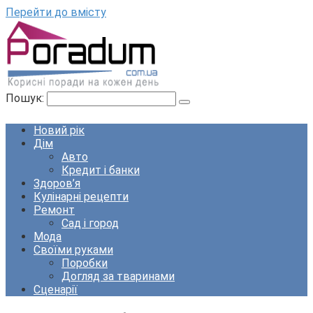
Перейти до вмісту
Пошук:
Новий рік
Дім
Авто
Кредит і банки
Здоров’я
Кулінарні рецепти
Ремонт
Сад і город
Мода
Своїми руками
Поробки
Догляд за тваринами
Сценарії