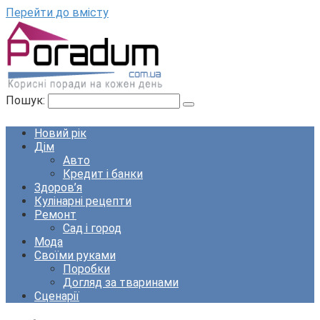
Перейти до вмісту
Пошук:
Новий рік
Дім
Авто
Кредит і банки
Здоров’я
Кулінарні рецепти
Ремонт
Сад і город
Мода
Своїми руками
Поробки
Догляд за тваринами
Сценарії