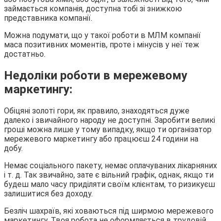
займається компанія, доступна тобі зі знижкою
представника компанії.
Можна подумати, що у такої роботи в МЛМ компанії
маса позитивних моментів, проте і мінусів у неї теж
достатньо.
Недоліки роботи в мережевому
маркетингу:
Обіцяні золоті гори, як правило, знаходяться дуже
далеко і звичайного народу не доступні. Заробити великі
гроші можна лише у тому випадку, якщо ти організатор
мережевого маркетингу або працюєш 24 години на
добу.
Немає соціального пакету, немає оплачуваних лікарняних
і т. д. Так звичайно, зате є вільний графік, однак, якщо ти
будеш мало часу приділяти своїм клієнтам, то ризикуєш
залишитися без доходу.
Безліч шахраїв, які ховаються під ширмою мережевого
маркетингу. Твоя робота не оформляється в трудовій