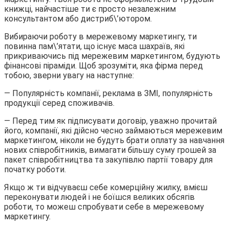
книжці, найчастіше ти є просто незалежним
консультантом або дистриб\’ютором.
Вибираючи роботу в мережевому маркетингу, ти
повинна пам\’ятати, що існує маса шахраїв, які
прикриваючись під мережевим маркетингом, будують
фінансові піраміди. Щоб зрозуміти, яка фірма перед
тобою, зверни увагу на наступне:
— Популярність компанії, реклама в ЗМІ, популярність
продукції серед споживачів.
— Перед тим як підписувати договір, уважно прочитай
його, компанії, які дійсно чесно займаються мережевим
маркетингом, ніколи не будуть брати оплату за навчання
нових співробітників, вимагати більшу суму грошей за
пакет співробітництва та закупівлю партії товару для
початку роботи.
Якщо ж ти відчуваєш себе комерційну жилку, вмієш
переконувати людей і не боїшся великих обсягів
роботи, то можеш спробувати себе в мережевому
маркетингу.