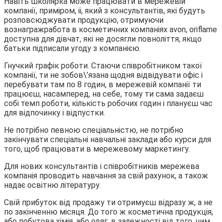
Навіть школярка може працювати в мережевій
компанії, приміром, іі, який з консультантів, які будуть
розповсюджувати продукцію, отримуючи
вознагражработа в косметичних компаніях avon, oriflame
доступна для дівчат, які не досягли повноліття, якщо
батьки підписали угоду з компанією.
Гнучкий графік роботи. Стаючи співробітником такої
компанії, ти не зобов\’язана щодня відвідувати офіс і
перебувати там по 8 годин, в мережевій компанії ти
працюєш, насамперед, на себе, тому ти сама задаєш
собі темп роботи, кількість робочих годин і плануєш час
для відпочинку і відпустки.
Не потрібно певною спеціальністю, не потрібно
закінчувати спеціальні навчальні заклади або курси для
того, щоб працювати в мережевому маркетингу.
Для нових консультантів і співробітників мережева
компанія проводить навчання за свій рахунок, а також
надає освітню літературу.
Свій прибуток від продажу ти отримуєш відразу ж, а не
по закінченню місяця. До того ж косметична продукція,
або побутова хімія, або одяг, в залежності від того, чим