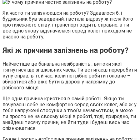
Як часто ти запізнюєшся на роботу? Здавалося б, і
будильник був заведений, і встала відразу ж після його
протилежного співу, і транспорт ходить справно, а ти
все одно знову відзначилася серед колег приходом не
вчасно на роботу.
Які ж причини запізнень на роботу?
Найчастіше це банальна незібраність , витоки якої
тягнутися ще зі шкільних часів. Ти встигаєш переробити
купу справ, в той час, коли потрібно робити головне –
збиратися або вже бути в дорозі у напрямку до
робочого місця.
Ще одна причина криється в самій роботі . Якщо ти
почуваєш себе не комфортно серед своїх колег, або ж у
тебе напружені стосунки з твоїм начальством, а може
ти просто не на своєму місці в роботі, тоді, природно, ти
знайдеш тисячу причин, не йти туди і будеш весь час
спізнюватися.
Буває і досить егоїстична причина запізнень на роботу –