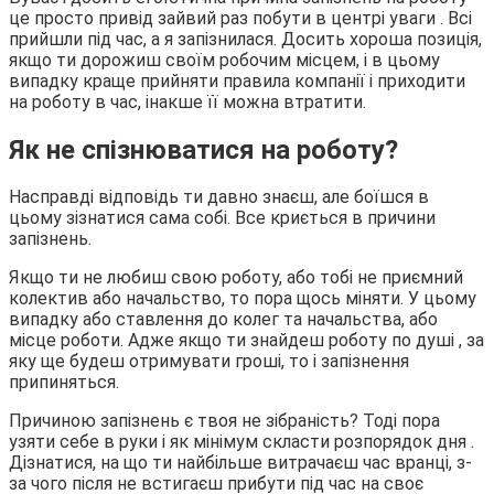
це просто привід зайвий раз побути в центрі уваги . Всі
прийшли під час, а я запізнилася. Досить хороша позиція,
якщо ти дорожиш своїм робочим місцем, і в цьому
випадку краще прийняти правила компанії і приходити
на роботу в час, інакше її можна втратити.
Як не спізнюватися на роботу?
Насправді відповідь ти давно знаєш, але боїшся в
цьому зізнатися сама собі. Все криється в причини
запізнень.
Якщо ти не любиш свою роботу, або тобі не приємний
колектив або начальство, то пора щось міняти. У цьому
випадку або ставлення до колег та начальства, або
місце роботи. Адже якщо ти знайдеш роботу по душі , за
яку ще будеш отримувати гроші, то і запізнення
припиняться.
Причиною запізнень є твоя не зібраність? Тоді пора
узяти себе в руки і як мінімум скласти розпорядок дня .
Дізнатися, на що ти найбільше витрачаєш час вранці, з-
за чого після не встигаєш прибути під час на своє