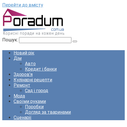
Перейти до вмісту
Пошук:
Новий рік
Дім
Авто
Кредит і банки
Здоров’я
Кулінарні рецепти
Ремонт
Сад і город
Мода
Своїми руками
Поробки
Догляд за тваринами
Сценарії