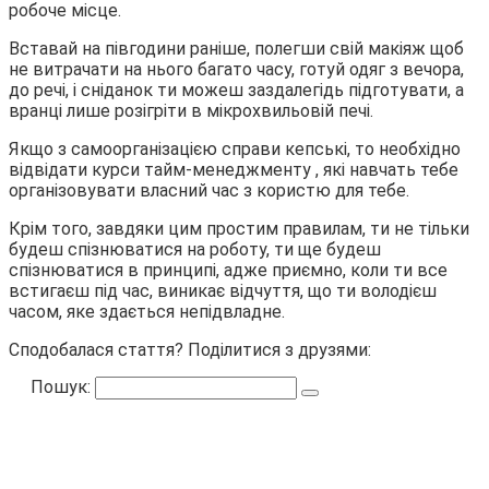
робоче місце.
Вставай на півгодини раніше, полегши свій макіяж щоб
не витрачати на нього багато часу, готуй одяг з вечора,
до речі, і сніданок ти можеш заздалегідь підготувати, а
вранці лише розігріти в мікрохвильовій печі.
Якщо з самоорганізацією справи кепські, то необхідно
відвідати курси тайм-менеджменту , які навчать тебе
організовувати власний час з користю для тебе.
Крім того, завдяки цим простим правилам, ти не тільки
будеш спізнюватися на роботу, ти ще будеш
спізнюватися в принципі, адже приємно, коли ти все
встигаєш під час, виникає відчуття, що ти володієш
часом, яке здається непідвладне.
Сподобалася стаття? Поділитися з друзями:
Пошук: