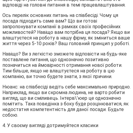
відповіді на головні питання в темі працевлаштування.
Ось перелік основних питань на співбесіді. Чому ця
посада підходить саме вам? Що ви готові
запропонувати компанії в рамках своїх професійних
можливостей? Навіщо вам потрібна ця посада? Якщо ви
влаштуєтеся на роботу в нашу фірму, як зміниться ваше
життя через 5-10 років? Ваш головний принцип у роботі.
Навіщо? Ви з легкістю зможете відповісти на будь-яке
поставлене питання, що однозначно позитивно
позначиться на ймовірності отримання нової роботи.
Тим більше, якщо не влаштуєтеся на роботу в цю
компанію, ви точно будете знати, з якої причини.
Нюанс: на співбесіді ведіть себе максимально природно.
Наприклад, якщо ви скромна людина, не варто робити
вигляд, що ви сміливець. Інтерв\’юер це однозначно
помітить. Така поведінка з боку буде розцінюватися, як
недостатня компетентність для даної посади. Будьте
собою.
4. У своєму вигляді дотримуйтеся класики