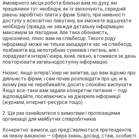
ймовірного місця роботи близькі вам по духу, які
працівники тут необхідні, як їх заохочують, середній
рівень заробітної плати у фірмі. Благо, при наявності
доступу у всесвітню павутину, ви зможете відшукати
необхідну (правда, не завжди детальну інформацію
максимум за півгодини. Але така обізнаність,
однозначно, плюс вам на співбесіді. Такого роду
інформації може не тільки заощадити час на співбесіді,
позбавити від непотрібних сумнівів і питань, але і
порадувати інтерв\’юера, який, певно, втомився за день
повторювати загальнодоступну інформацію.
Нюанс: якщо інтерв\’юер не запитав, що вам відомо про
діяльність фірми, і сам почав розповідати про це, ні в
якому разі не перебивайте, досить спокійно вислухати.
Якщо все-таки вам задали конкретне питання – тоді
відповідайте, посилаючись на джерела інформації
(журнали, інтернет-ресурси тощо).
2. Ще раз ознайомтеся з вимогами і пропозиціями
організації для майбутніх співробітників
Конкретно: вимоги, що пред\’являються претендентів
на певну вакансію — сфера знань, досвід, стаж, особисті