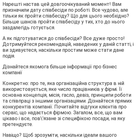
Нарешті настав цей довгоочікуваний момент! Вам
призначили дату співбесіди по роботі. Все чудово, але
тільки як пройти співбесіду? Що для цього необхідно?
Більше шансів пройти співбесіду у тих, хто до нього
заздалегідь готується.
А як підготуватися до співбесіди? Все дуже просто!
Дотримуйтеся рекомендацій, наведених у даній статті, і
ви здивуєтеся, наскільки простим може стати дане
подія.
Дізнайтеся якомога більше інформації про бізнес
компанії
Конкретно: про те, яка організаційна структура в ній
використовується, яке число працівників у фірмі. Її
основна концепція, місія, гасло, девіз, принципи роботи
та співпраці з іншими організаціями. Дізнайтеся прямих
конкурентів компанії. Почитайте відгуки клієнтів про
сервіс, що надається фірмою. Загалом, все, що вам
цікаво і все, пов\’язане зі специфікою посади, на яку
претендуєте.
Навіщо? Щоб зрозуміти, наскільки ідеали вашого