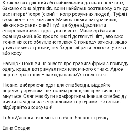
Конкретно: діловий або наближений до нього костюм,
бажано сірих відтінків, вони найбільш розташовують до
вас інтерв\’юера (сірий – колір розумних людей). Туфлі і
сумочка – теж класика. Макіяж тільки натуральний,
ніяких яскравих очей і губ, це буде відволікати
співрозмовника, і дратувати його. Манікюр бажано
французький, або просто чисті доглянуті нігті, але вже
точно ніякого облупленого лаку. З приводу зачіски: якщо
у вас немає стрижки, необхідно зібрати волосся у хвіст
або косу.
Навіщо? Поки ви не знаєте про правила фірми з приводу
одягу, краще дотримуватися класичного стилю. Адже
перше враження – завжди запам\’ятовується.
Нюанс: вибираючи одяг для співбесіди, віддайте
перевагу зручним і не тісним речей, які практично не
мнуться. Одяг має бути комфортним, інакше співбесіду
виявиться для вас справжніми тортурами. Ретельно
підбирайте аксесуари!
І обов\’язково візьміть з собою блокнот і ручку.
Еліна Осадча