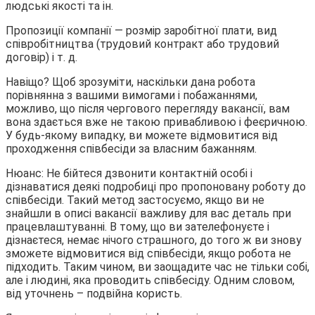
людські якості та ін.
Пропозиції компанії — розмір заробітної плати, вид
співробітництва (трудовий контракт або трудовий
договір) і т. д.
Навіщо? Щоб зрозуміти, наскільки дана робота
порівнянна з вашими вимогами і побажаннями,
можливо, що після чергового перегляду вакансії, вам
вона здається вже не такою привабливою і феєричною.
У будь-якому випадку, ви можете відмовитися від
проходження співбесіди за власним бажанням.
Нюанс: Не бійтеся дзвонити контактній особі і
дізнаватися деякі подробиці про пропоновану роботу до
співбесіди. Такий метод застосуємо, якщо ви не
знайшли в описі вакансії важливу для вас деталь при
працевлаштуванні. В тому, що ви зателефонуєте і
дізнаєтеся, немає нічого страшного, до того ж ви знову
зможете відмовитися від співбесіди, якщо робота не
підходить. Таким чином, ви заощадите час не тільки собі,
але і людині, яка проводить співбесіду. Одним словом,
від уточнень – подвійна користь.