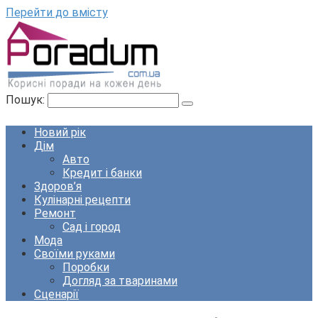
Перейти до вмісту
Пошук:
Новий рік
Дім
Авто
Кредит і банки
Здоров’я
Кулінарні рецепти
Ремонт
Сад і город
Мода
Своїми руками
Поробки
Догляд за тваринами
Сценарії