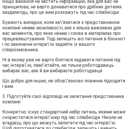
Якщо вакансія не містить інформацію, яка для вас не
принципова, не варто дізнаватися про дрібних деталях
заздалегідь, про це вам розкажуть під час співбесіди.
Бувають випадки, коли зв\’язатися з представником
компанії немає можливості, але є кілька важливих для
вас моментів, про яких немає і слова в матеріалах про
працевлаштування. Тоді запишіть всі питання в блокнот
і по закінченні інтерв\’ю задайте їх вашого
співрозмовника.
Ні в якому разі не варто боятися задавати питання під
час інтерв\’ю, пам\’ятайте, не тільки роботодавець
вибирає вас, але й ви вибираєте роботодавця.
Що добре для інших, не обов\’язково повинна підходити
і вам.
3. Підготуйте свої відповіді на запитання представника
компанії
Конкретно: існує стандартний набір питань, якими може
скористатися інтерв\’юер під час співбесіди. Ніколи не
вгадаєш, про що можуть запитати під час інтерв\’ю.
Щоб підготуватися до співбесіди, запишіть і вивчіть