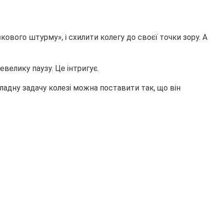
ового штурму», і схилити колегу до своєї точки зору. А
евелику паузу. Це інтригує.
кладну задачу колезі можна поставити так, що він