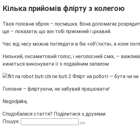
Кілька прийомів флірту з колегою
Твоя головна зброя – посмішка. Вона допомагає розрядити
ще – показати, що він тобі приємний і цікавий.
Час від часу можна поглядати в бік «об\’єкта», а коли пог
Низький, оксамитовий голос, і неголосний сміх, — важливі
кинеться виконувати її з подвійним запалом
Головне – фліртуючи, не забувай працювати!
Negodjaika,
Сподобалася стаття? Поділитися з друзями:
Пошук: