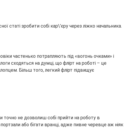
ї статі зробити собі кар\’єру через ліжко начальника.
ловіки частенько потрапляють під «вогонь очками» і
оги сходяться на думці, що флірт на роботі – це
хлопцем. Більш того, легкий флірт підвищує
ти точно не дозволиш собі прийти на роботу в
спортзали або бігати вранці, адже пивне черевце аж ніяк