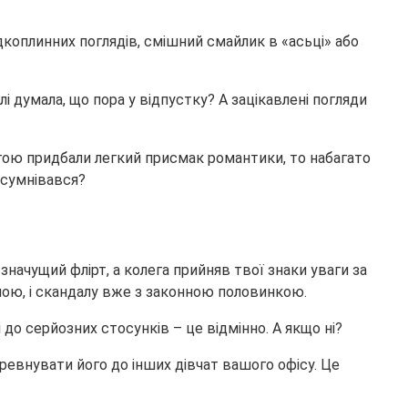
дкоплинних поглядів, смішний смайлик в «асьці» або
 думала, що пора у відпустку? А зацікавлені погляди
легою придбали легкий присмак романтики, то набагато
 сумнівався?
 значущий флірт, а колега прийняв твої знаки уваги за
иною, і скандалу вже з законною половинкою.
 до серйозних стосунків – це відмінно. А якщо ні?
 ревнувати його до інших дівчат вашого офісу. Це