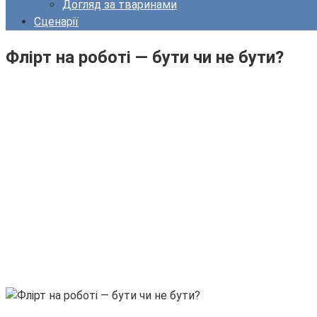
Догляд за тваринами
Сценарії
Флірт на роботі — бути чи не бути?