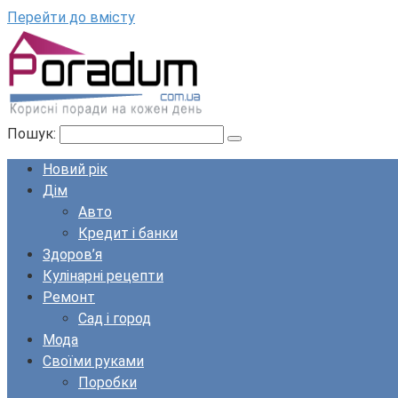
Перейти до вмісту
Пошук:
Новий рік
Дім
Авто
Кредит і банки
Здоров’я
Кулінарні рецепти
Ремонт
Сад і город
Мода
Своїми руками
Поробки