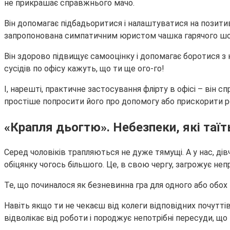
не прикрашає справжнього мачо.
Він допомагає підбадьоритися і налаштуватися на позити
запропонована симпатичним юристом чашка гарячого шок
Він здорово підвищує самооцінку і допомагає боротися з 
сусідів по офісу кажуть, що ти ще ого-го!
І, нарешті, практичне застосування флірту в офісі – він
простіше попросити його про допомогу або прискорити роб
«Крапля дьогтю». Небезпеки, які таїть
Серед чоловіків трапляються не дуже тямущі. А у нас, дів
обіцянку чогось більшого. Це, в свою чергу, загрожує не
Те, що починалося як безневинна гра для одного або обох м
Навіть якщо ти не чекаєш від колеги відповідних почутті
відволікає від роботи і породжує непотрібні пересуди, що