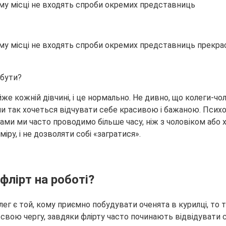
ому місці не входять спроби окремих представниць
у місці не входять спроби окремих представниць прекрасно
же кожній дівчині, і це нормально. Не дивно, що колеги-чо
ли так хочеться відчувати себе красивою і бажаною. Психол
гами ми часто проводимо більше часу, ніж з чоловіком або 
іру, і не дозволяти собі «загратися».
флірт на роботі?
лег є той, кому приємно побудувати оченята в курилці, то 
у свою чергу, завдяки флірту часто починають відвідувати 