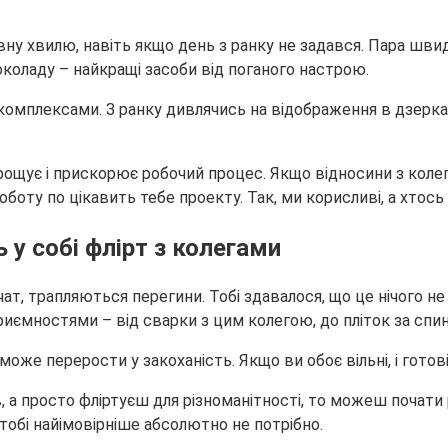
вну хвилю, навіть якщо день з ранку не задався. Пара шви
оладу – найкращі засоби від поганого настрою.
комплексами. З ранку дивлячись на відображення в дзеркалі
 спрощує і прискорює робочий процес. Якщо відносини з ко
оту по цікавить тебе проекту. Так, ми корисливі, а хтось
 у собі флірт з колегами
чат, трапляються перегини. Тобі здавалося, що це нічого не
приємностями – від сварки з цим колегою, до пліток за сп
оже перерости у закоханість. Якщо ви обоє вільні, і готові
в, а просто фліртуєш для різноманітності, то можеш почати
 тобі найімовірніше абсолютно не потрібно.