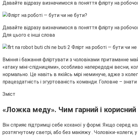
Давайте відразу визначимося в поняття флірту на робоч
Давайте відразу визначимося в поняття флірту на робочом
Для цього є інші слова
Вміння і бажання фліртувати з чоловіками притаманне май
«атаку міні-спідницями», особливо напередодні весни, ко
нормально. Це навіть в якійсь мірі неминуче, адже з коле
працездатність і згуртованість команди. Головне – знати м
Зміст
«Ложка меду». Чим гарний і корисний 
Він сприяє підтримці себе коханої у формі. Якщо серед ко
розтягнутому светрі, або без макіяжу . Чоловіки-колеги, 