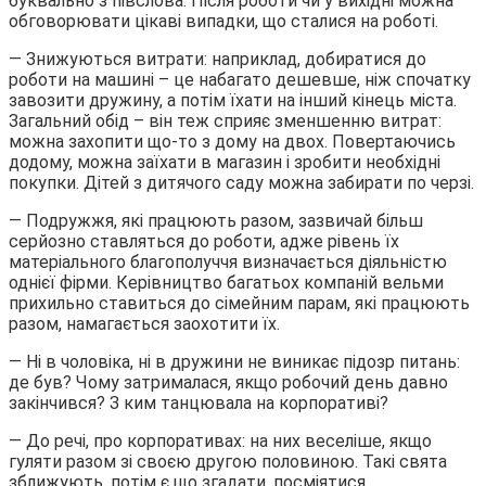
буквально з півслова. Після роботи чи у вихідні можна
обговорювати цікаві випадки, що сталися на роботі.
— Знижуються витрати: наприклад, добиратися до
роботи на машині – це набагато дешевше, ніж спочатку
завозити дружину, а потім їхати на інший кінець міста.
Загальний обід – він теж сприяє зменшенню витрат:
можна захопити що-то з дому на двох. Повертаючись
додому, можна заїхати в магазин і зробити необхідні
покупки. Дітей з дитячого саду можна забирати по черзі.
— Подружжя, які працюють разом, зазвичай більш
серйозно ставляться до роботи, адже рівень їх
матеріального благополуччя визначається діяльністю
однієї фірми. Керівництво багатьох компаній вельми
прихильно ставиться до сімейним парам, які працюють
разом, намагається заохотити їх.
— Ні в чоловіка, ні в дружини не виникає підозр питань:
де був? Чому затрималася, якщо робочий день давно
закінчився? З ким танцювала на корпоративі?
— До речі, про корпоративах: на них веселіше, якщо
гуляти разом зі своєю другою половиною. Такі свята
зближують, потім є що згадати, посміятися.