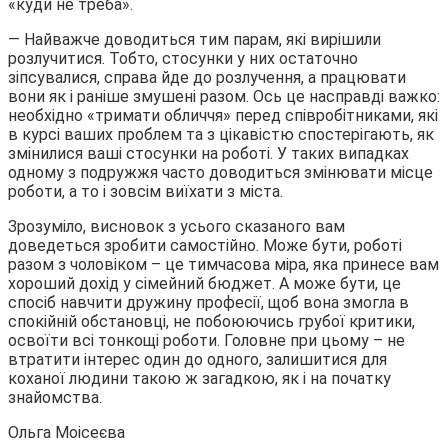
«куди не треба».
— Найважче доводиться тим парам, які вирішили
розлучитися. Тобто, стосунки у них остаточно
зіпсувалися, справа йде до розлучення, а працювати
вони як і раніше змушені разом. Ось це насправді важко:
необхідно «тримати обличчя» перед співробітниками, які
в курсі ваших проблем та з цікавістю спостерігають, як
змінилися ваші стосунки на роботі. У таких випадках
одному з подружжя часто доводиться змінювати місце
роботи, а то і зовсім виїхати з міста.
Зрозуміло, висновок з усього сказаного вам
доведеться зробити самостійно. Може бути, роботі
разом з чоловіком – це тимчасова міра, яка принесе вам
хороший дохід у сімейний бюджет. А може бути, це
спосіб навчити дружину професії, щоб вона змогла в
спокійній обстановці, не побоюючись грубої критики,
освоїти всі тонкощі роботи. Головне при цьому – не
втратити інтерес один до одного, залишитися для
коханої людини такою ж загадкою, як і на початку
знайомства.
Ольга Моісеєва