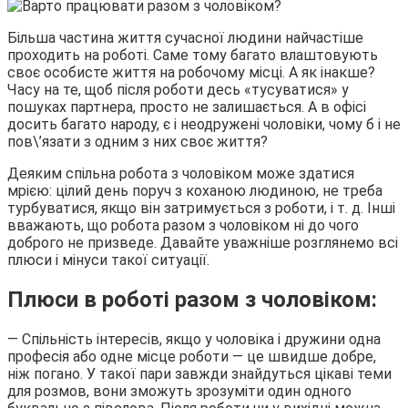
Більша частина життя сучасної людини найчастіше
проходить на роботі. Саме тому багато влаштовують
своє особисте життя на робочому місці. А як інакше?
Часу на те, щоб після роботи десь «тусуватися» у
пошуках партнера, просто не залишається. А в офісі
досить багато народу, є і неодружені чоловіки, чому б і не
пов\’язати з одним з них своє життя?
Деяким спільна робота з чоловіком може здатися
мрією: цілий день поруч з коханою людиною, не треба
турбуватися, якщо він затримується з роботи, і т. д. Інші
вважають, що робота разом з чоловіком ні до чого
доброго не призведе. Давайте уважніше розглянемо всі
плюси і мінуси такої ситуації.
Плюси в роботі разом з чоловіком:
— Спільність інтересів, якщо у чоловіка і дружини одна
професія або одне місце роботи — це швидше добре,
ніж погано. У такої пари завжди знайдуться цікаві теми
для розмов, вони зможуть зрозуміти один одного