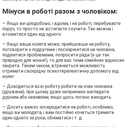
Мінуси в роботі разом з чоловіком:
— Якщо ви цілодобово, і вдома, і на роботі, перебуваєте
поруч, то просто не встигаєте скучити. Так можна і
втомитися один від одного.
— Якщо ваша колега може, прийшовши на роботу,
поговорити з подругами і поскаржитися на чоловіка,
поділитися проблемами, попросити ради (а це так
природно для жінки!), то для вас тема сімейних відносин
закрита. Таким чином, втрачається можливість
отримати своєрідну психотерапевтичну допомогу від
колег.
— Доводиться всю роботу робити на очах чоловіка
(дружини), при цьому дуже неприємно виглядати
дурним або невмілим, якщо щось погано виходить.
— Досить важко зосередитися на роботі, особливо,
якщо ви молодята, і вам постійно хочеться тримати
один одного за руки, обніматися і т. д.