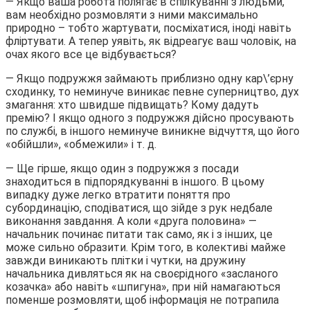
— Якщо ваша робота полягає в спілкуванні з людьми,
вам необхідно розмовляти з ними максимально
природно – тобто жартувати, посміхатися, іноді навіть
фліртувати. А тепер уявіть, як відреагує ваш чоловік, на
очах якого все це відбувається?
— Якщо подружжя займають приблизно одну кар\’єрну
сходинку, то неминуче виникає певне суперництво, дух
змагання: хто швидше підвищать? Кому дадуть
премію? І якщо одного з подружжя дійсно просувають
по службі, в іншого неминуче виникне відчуття, що його
«обійшли», «обмежили» і т. д.
— Ще гірше, якщо один з подружжя з посади
знаходиться в підпорядкуванні в іншого. В цьому
випадку дуже легко втратити поняття про
субординацію, сподіватися, що зійде з рук недбале
виконання завдання. А коли «друга половина» —
начальник починає питати так само, як і з інших, це
може сильно образити. Крім того, в колективі майже
завжди виникають плітки і чутки, на дружину
начальника дивляться як на своєрідного «засланого
козачка» або навіть «шпигуна», при ній намагаються
поменше розмовляти, щоб інформація не потрапила