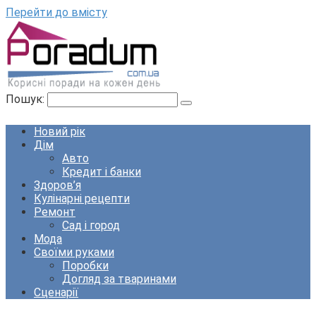
Перейти до вмісту
Пошук:
Новий рік
Дім
Авто
Кредит і банки
Здоров’я
Кулінарні рецепти
Ремонт
Сад і город
Мода
Своїми руками
Поробки
Догляд за тваринами
Сценарії