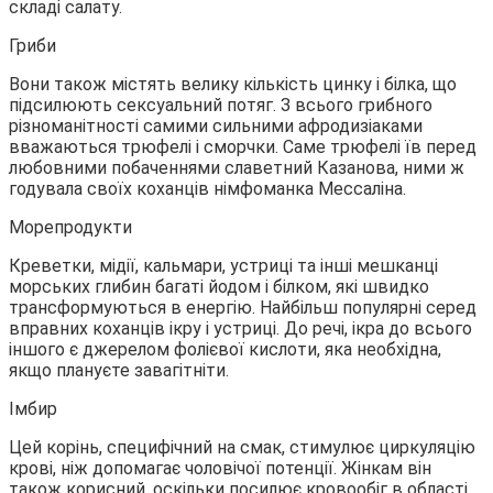
складі салату.
Гриби
Вони також містять велику кількість цинку і білка, що
підсилюють сексуальний потяг. З всього грибного
різноманітності самими сильними афродизіаками
вважаються трюфелі і сморчки. Саме трюфелі їв перед
любовними побаченнями славетний Казанова, ними ж
годувала своїх коханців німфоманка Мессаліна.
Морепродукти
Креветки, мідії, кальмари, устриці та інші мешканці
морських глибин багаті йодом і білком, які швидко
трансформуються в енергію. Найбільш популярні серед
вправних коханців ікру і устриці. До речі, ікра до всього
іншого є джерелом фолієвої кислоти, яка необхідна,
якщо плануєте завагітніти.
Імбир
Цей корінь, специфічний на смак, стимулює циркуляцію
крові, ніж допомагає чоловічої потенції. Жінкам він
також корисний, оскільки посилює кровообіг в області