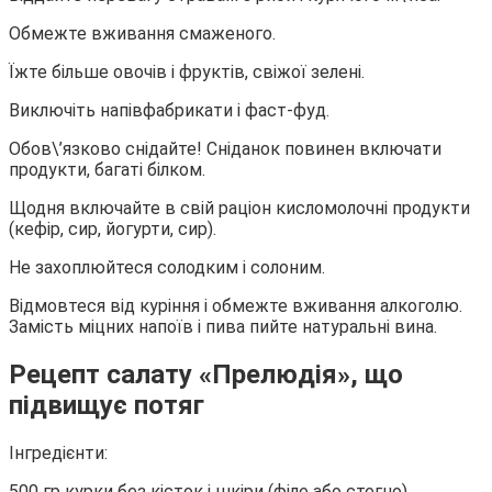
Обмежте вживання смаженого.
Їжте більше овочів і фруктів, свіжої зелені.
Виключіть напівфабрикати і фаст-фуд.
Обов\’язково снідайте! Сніданок повинен включати
продукти, багаті білком.
Щодня включайте в свій раціон кисломолочні продукти
(кефір, сир, йогурти, сир).
Не захоплюйтеся солодким і солоним.
Відмовтеся від куріння і обмежте вживання алкоголю.
Замість міцних напоїв і пива пийте натуральні вина.
Рецепт салату «Прелюдія», що
підвищує потяг
Інгредієнти:
500 гр курки без кісток і шкіри (філе або стегно).