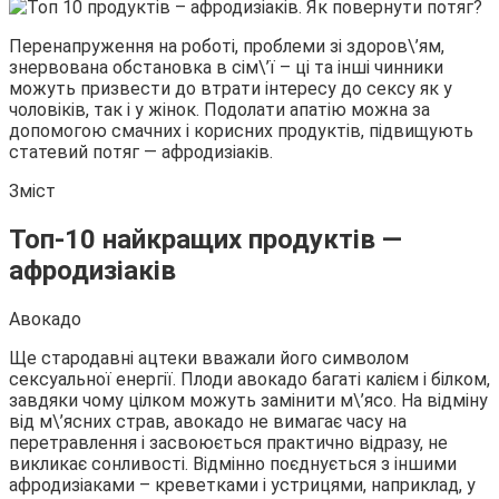
Перенапруження на роботі, проблеми зі здоров\’ям,
знервована обстановка в сім\’ї – ці та інші чинники
можуть призвести до втрати інтересу до сексу як у
чоловіків, так і у жінок. Подолати апатію можна за
допомогою смачних і корисних продуктів, підвищують
статевий потяг — афродизіаків.
Зміст
Топ-10 найкращих продуктів —
афродизіаків
Авокадо
Ще стародавні ацтеки вважали його символом
сексуальної енергії. Плоди авокадо багаті калієм і білком,
завдяки чому цілком можуть замінити м\’ясо. На відміну
від м\’ясних страв, авокадо не вимагає часу на
перетравлення і засвоюється практично відразу, не
викликає сонливості. Відмінно поєднується з іншими
афродизіаками – креветками і устрицями, наприклад, у