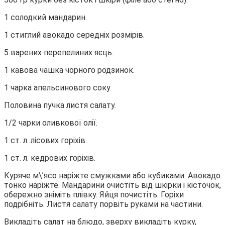
1 солодкий мандарин.
1 стиглий авокадо середніх розмірів.
5 варених перепелиних яєць.
1 кавова чашка чорного родзинок.
1 чарка апельсинового соку.
Половина пучка листя салату.
1/2 чарки оливкової олії.
1 ст. л. лісових горіхів.
1 ст. л. кедрових горіхів.
Куряче м\’ясо наріжте смужками або кубиками. Авокадо
тонко наріжте. Мандарини очистіть від шкірки і кісточок,
обережно зніміть плівку. Яйця почистіть. Горіхи
подрібніть. Листя салату порвіть руками на частини.
Викладіть салат на блюдо, зверху викладіть курку,