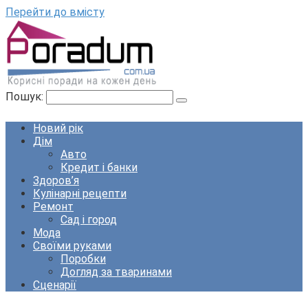
Перейти до вмісту
Пошук:
Новий рік
Дім
Авто
Кредит і банки
Здоров’я
Кулінарні рецепти
Ремонт
Сад і город
Мода
Своїми руками
Поробки
Догляд за тваринами
Сценарії