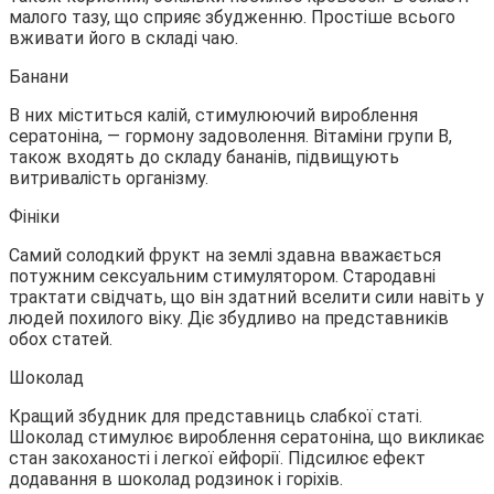
малого тазу, що сприяє збудженню. Простіше всього
вживати його в складі чаю.
Банани
В них міститься калій, стимулюючий вироблення
сератоніна, — гормону задоволення. Вітаміни групи В,
також входять до складу бананів, підвищують
витривалість організму.
Фініки
Самий солодкий фрукт на землі здавна вважається
потужним сексуальним стимулятором. Стародавні
трактати свідчать, що він здатний вселити сили навіть у
людей похилого віку. Діє збудливо на представників
обох статей.
Шоколад
Кращий збудник для представниць слабкої статі.
Шоколад стимулює вироблення сератоніна, що викликає
стан закоханості і легкої ейфорії. Підсилює ефект
додавання в шоколад родзинок і горіхів.