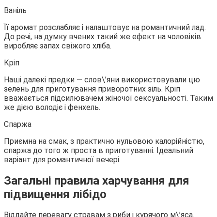
Ваніль
Її аромат розслабляє і налаштовує на романтичний лад.
До речі, на думку вчених такий же ефект на чоловіків
виробляє запах свіжого хліба.
Кріп
Наші далекі предки — слов\’яни використовували цю
зелень для приготування приворотних зіль. Кріп
вважається підсилювачем жіночої сексуальності. Таким
же дією володіє і фенхель.
Спаржа
Приємна на смак, з практично нульовою калорійністю,
спаржа до того ж проста в приготуванні. Ідеальний
варіант для романтичної вечері.
Загальні правила харчування для
підвищення лібідо
Віддайте перевагу стравам з риби і курячого м\’яса.